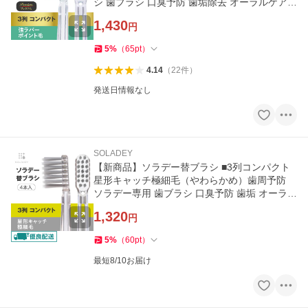
シ 歯ブラシ 口臭予防 歯垢除去 オーラルケア
爆買
1,430
円
5
%
（
65
pt
）
4.14
（
22
件
）
発送日情報なし
SOLADEY
【新商品】ソラデー替ブラシ ■3列コンパクト
星形キャッチ極細毛（やわらかめ）歯周予防
ソラデー専用 歯ブラシ 口臭予防 歯垢 オーラル
ケア 爆買
1,320
円
5
%
（
60
pt
）
最短8/10お届け