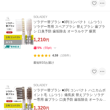
SOLADEY
ソラデー替ブラシ ■3列コンパクト（ふつう）
ソラデー専用 スペアブラシ 替えブラシ 歯ブラ
シ 口臭予防 歯垢除去 オーラルケア 爆買
1,210
円
5
%
（
55
pt
）
4.59
（
108
件
）
最短8/10お届け
SOLADEY
ソラデー替ブラシ ■3列 コンパクト ハニカムポ
イント毛（ふつう）備長炭 替えブラシ ソラデ
ー専用 歯ブラシ 口臭予防 歯垢除去 オーラルケ
ア 爆買
1,320
円