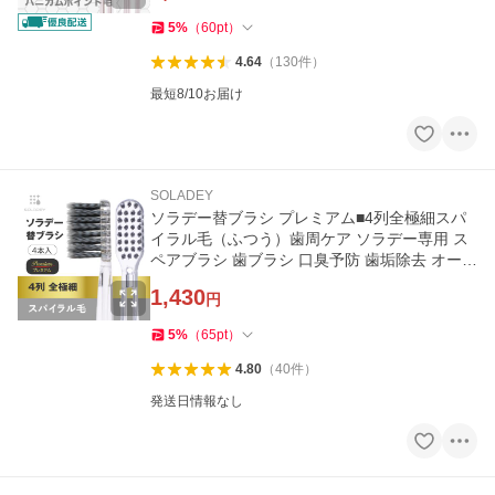
5
%
（
60
pt
）
4.64
（
130
件
）
最短8/10お届け
SOLADEY
ソラデー替ブラシ プレミアム■4列全極細スパ
イラル毛（ふつう）歯周ケア ソラデー専用 ス
ペアブラシ 歯ブラシ 口臭予防 歯垢除去 オーラ
ルケア 爆買
1,430
円
5
%
（
65
pt
）
4.80
（
40
件
）
発送日情報なし