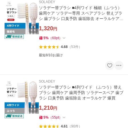
SOLADEY
ソラデー替ブラシ ■4列ワイド 極細（ふつう）
歯周ケア ソラデー専用 スペアブラシ 替えブラ
シ 歯ブラシ 口臭予防 歯垢除去 オーラルケア
爆買
1,320
円
5
%
（
60
pt
）
4.68
（
53
件
）
最短8/10お届け
SOLADEY
ソラデー替ブラシ ■4列ワイド （ふつう）替え
ブラシ 歯周ケア 歯周予防 ソラデースペア 歯ブ
ラシ 口臭予防 歯垢除去 オーラルケア 爆買
1,210
円
5
%
（
55
pt
）
4.61
（
90
件
）