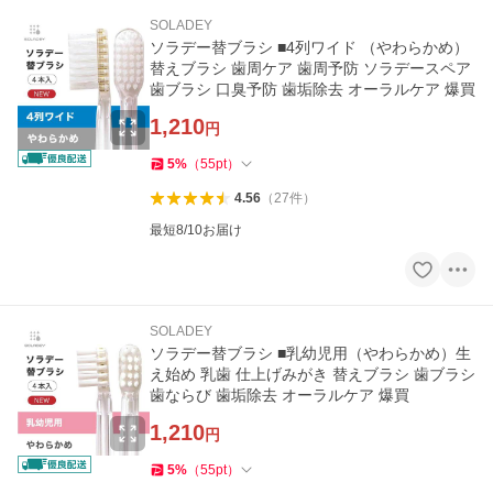
SOLADEY
ソラデー替ブラシ ■4列ワイド （やわらかめ）
替えブラシ 歯周ケア 歯周予防 ソラデースペア
歯ブラシ 口臭予防 歯垢除去 オーラルケア 爆買
1,210
円
5
%
（
55
pt
）
4.56
（
27
件
）
最短8/10お届け
SOLADEY
ソラデー替ブラシ ■乳幼児用（やわらかめ）生
え始め 乳歯 仕上げみがき 替えブラシ 歯ブラシ
歯ならび 歯垢除去 オーラルケア 爆買
1,210
円
5
%
（
55
pt
）