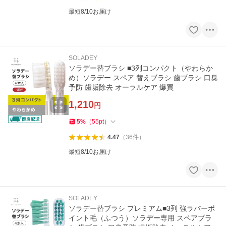
最短8/10お届け
SOLADEY
ソラデー替ブラシ ■3列コンパクト（やわらか
め）ソラデー スペア 替えブラシ 歯ブラシ 口臭
予防 歯垢除去 オーラルケア 爆買
1,210
円
5
%
（
55
pt
）
4.47
（
36
件
）
最短8/10お届け
SOLADEY
ソラデー替ブラシ プレミアム■3列 強ラバーポ
イント毛（ふつう）ソラデー専用 スペアブラ