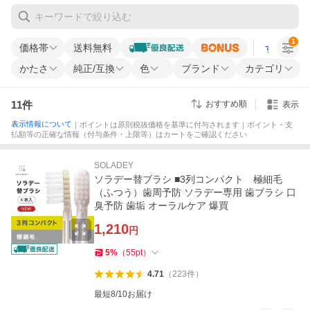
1
価格帯
送料無料
すべての条
かたさ
純正/互換
色
ブランド
カテゴリ
11
件
おすすめ順
表示
表示情報について
｜ポイントは原則税抜価格を基準に付与されます｜ポイント・支
払額等の正確な情報（付与条件・上限等）はカートをご確認ください
SOLADEY
ソラデー替ブラシ ■3列コンパクト 極細毛
（ふつう）歯周予防 ソラデー専用 歯ブラシ 口
臭予防 歯垢 オーラルケア 爆買
1,210
円
5
%
（
55
pt
）
4.71
（
223
件
）
最短8/10お届け