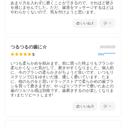
あまり力を入れずに磨くことができるので、それほど硬さ
を感じませんでした。ただ、歯茎をマッサージするほどは
やわらかくないので、気を付けようと思います。
いいね
2
つるつるの歯に☆
2025/5/20
5
bos********
いつも柔らかめを頼みます。前に買った時よりもブラシが
柔らかくなった気がして、磨きやすくなりました。個人的
に、今のブラシの柔らかさがちょうど良いです。いつもリ
ステリンで口をゆすいだ後、優しく磨いています。たま
に、他のものをと思いドラッグストアで柔らかめの歯ブラ
シを買って磨きますが、やっぱりソラデーで磨いたあとの
歯のツルツル感は別格です。歯磨きするのが楽しくなりま
す♪またリピートします!
いいね
0