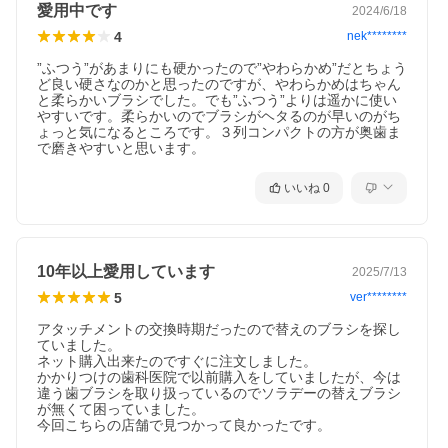
愛用中です
2024/6/18
4
nek********
”ふつう”があまりにも硬かったので”やわらかめ”だとちょう
ど良い硬さなのかと思ったのですが、やわらかめはちゃん
と柔らかいブラシでした。でも”ふつう”よりは遥かに使い
やすいです。柔らかいのでブラシがヘタるのが早いのがち
ょっと気になるところです。３列コンパクトの方が奥歯ま
で磨きやすいと思います。
いいね
0
10年以上愛用しています
2025/7/13
5
ver********
アタッチメントの交換時期だったので替えのブラシを探し
ていました。

ネット購入出来たのですぐに注文しました。

かかりつけの歯科医院で以前購入をしていましたが、今は
違う歯ブラシを取り扱っているのでソラデーの替えブラシ
が無くて困っていました。

今回こちらの店舗で見つかって良かったです。