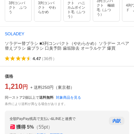
3列コンパ
3列コンパ
3列コンパ
クト ハニ
クト 極細
4列
クト ふつ
クト やわ
カムポイン
毛（ふつ
ド 
う
らかめ
ト毛（ふつ
う）
う）
SOLADEY
ソラデー替ブラシ ■3列コンパクト（やわらかめ）ソラデー スペア
替えブラシ 歯ブラシ 口臭予防 歯垢除去 オーラルケア 爆買
4.47
（
36
件
）
価格
1,210
円
+ 送料
250
円
（
東京都
）
同一ストア2個以上で
送料無料
対象商品を見る
条件により送料が異なる場合があります。
全額PayPay残高で支払い&LINEと連携で
内訳
獲得
5
%
（
55
pt）