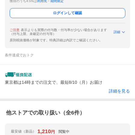
獲得のうち4.5%は
利用先・期間限定
ログインして確認
ご注意
表示よりも実際の付与数・付与率が少ない場合があります
詳細
（付与上限、未確定の付与等）
原則税抜価格が対象です。特典詳細は内訳でご確認ください。
条件達成でおトク
東京都は14時までの注文で、最短8/10（月）お届け
詳細を見る
他ストアでの取り扱い（全
6
件）
1,210
最安値
（新品）
閲覧中
円