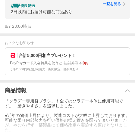
一覧を見る
2日以内にお届け可能な商品あり
8/7 23:00
時点
おトクなお知らせ
合計5,000円相当プレゼント！
1,210
0
PayPayカード入会特典を使うと
円
円
うち2,000円相当は利用先・期間限定。他条件あり
商品情報
「ソラデー専用替ブラシ」！全てのソラデー本体に使用可能で
す。「磨きやすさ」を追求しました。
●近年の物価上昇により、製造コストが大幅に上昇しております。
可能な限り内部努力を行い価格の据え置きを図ってまいりました
が、やむを得ず一部製品にて価格改定を実施する運びとなりまし
た。