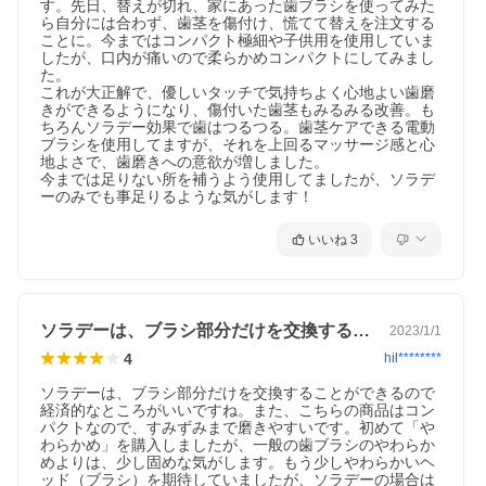
す。先日、替えが切れ、家にあった歯ブラシを使ってみた
ら自分には合わず、歯茎を傷付け、慌てて替えを注文する
ことに。今まではコンパクト極細や子供用を使用していま
したが、口内が痛いので柔らかめコンパクトにしてみまし
た。

これが大正解で、優しいタッチで気持ちよく心地よい歯磨
きができるようになり、傷付いた歯茎もみるみる改善。も
ちろんソラデー効果で歯はつるつる。歯茎ケアできる電動
ブラシを使用してますが、それを上回るマッサージ感と心
地よさで、歯磨きへの意欲が増しました。

今までは足りない所を補うよう使用してましたが、ソラデ
ーのみでも事足りるような気がします！
いいね
3
ソラデーは、ブラシ部分だけを交換するこ…
2023/1/1
4
hil********
ソラデーは、ブラシ部分だけを交換することができるので
経済的なところがいいですね。また、こちらの商品はコン
パクトなので、すみずみまで磨きやすいです。初めて「や
わらかめ」を購入しましたが、一般の歯ブラシのやわらか
めよりは、少し固めな気がします。もう少しやわらかいヘ
ッド（ブラシ）を期待していましたが、ソラデーの場合は