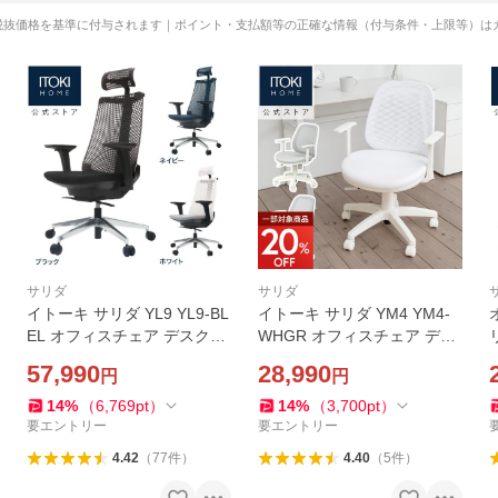
税抜価格を基準に付与されます｜ポイント・支払額等の正確な情報（付与条件・上限等）は
サリダ
サリダ
イトーキ サリダ YL9 YL9-BL
イトーキ サリダ YM4 YM4-
EL オフィスチェア デスクチ
WHGR オフィスチェア デス
ェア 事務椅子 チェア 椅子 パ
クチェア 事務椅子 チェア 椅
57,990
28,990
円
円
ソコンチェア メッシュ まと
子 パソコンチェア まとめ買
め買い3%オフ P5倍
い3%オフ 特価 P5倍
14
%
（
6,769
pt
）
14
%
（
3,700
pt
）
要エントリー
要エントリー
4.42
（
77
件
）
4.40
（
5
件
）