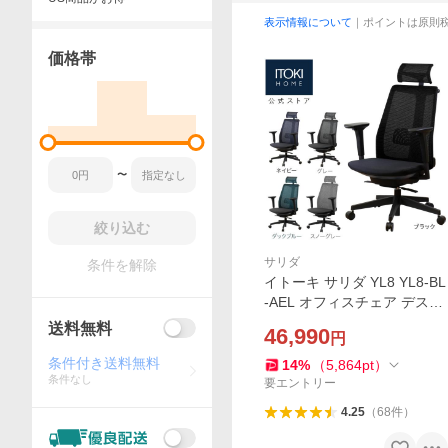
表示情報について
｜ポイントは原則
価格帯
〜
絞り込む
サリダ
条件を解除
イトーキ サリダ YL8 YL8-BL
-AEL オフィスチェア デスク
チェア 事務椅子 チェア 椅子
送料無料
46,990
円
パソコンチェア メッシュ ま
とめ買い3%オフ P5倍
条件付き送料無料
14
%
（
5,864
pt
）
条件なし
要エントリー
4.25
（
68
件
）