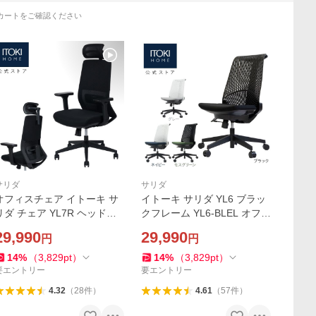
カートをご確認ください
サリダ
サリダ
オフィスチェア イトーキ サ
イトーキ サリダ YL6 ブラッ
リダ チェア YL7R ヘッドレ
クフレーム YL6-BLEL オフィ
スト アームレスト ブラック
スチェア デスクチェア チェ
29,990
29,990
円
円
椅子 メッシュ ITOKI SALIDA
ア 椅子 パソコンチェア メッ
YL7R-BBK-HAEL まとめ買い
シュ まとめ買い3%オフ P5
14
%
（
3,829
pt
）
14
%
（
3,829
pt
）
3%オフ P5倍
倍
要エントリー
要エントリー
4.32
（
28
件
）
4.61
（
57
件
）