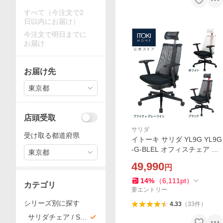
すべて（今注文で2
日以内にお届け）
今注文で明日までに
お届け
お届け先
東京都
店頭受取
サリダ
受け取る都道府県
イトーキ サリダ YL9G YL9G
-G-BLEL オフィスチェア デ
東京都
スクチェア 事務椅子 チェア
49,990
円
椅子 パソコンチェア メッシ
ュ まとめ買い3%オフ P5倍
14
%
（
6,111
pt
）
カテゴリ
要エントリー
シリーズ別に探す
4.33
（
33
件
）
サリダチェア / SAL