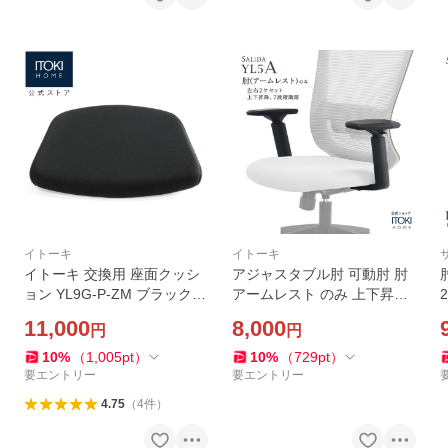
イトーキ
イトーキ
イトーキ 交換用 座面クッシ
アジャスタブル肘 可動肘 肘
ョン YL9G-P-ZM ブラック
アームレスト のみ 上下昇降
クッション厚40mm 対応モデ
イトーキ サリダチェア YL5A
11,000
8,000
円
円
ル サリダ YL9シリーズ YL8
用 ブラック 黒 ITOKI SALID
白
YL6
A YL5A-AEL
10
%
（
1,005
pt
）
10
%
（
729
pt
）
要エントリー
要エントリー
4.75
（
4
件
）