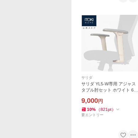
サリダ
サリダ YL5-W専用 アジャス
タブル肘セット ホワイト 6段
階 高さ調節可能 柔らかいポ
9,000
円
リウレタン製肘パッド YL5-
W-AEL まとめ買い3%オフ
10
%
（
821
pt
）
要エントリー