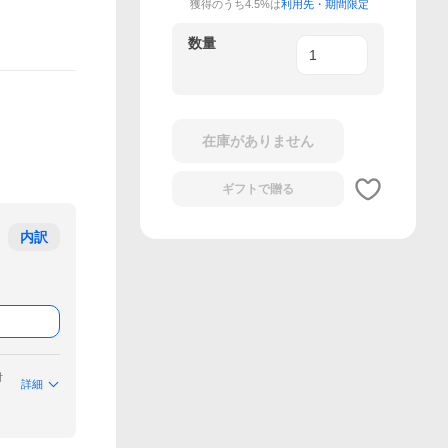
獲得のうち4.5%は
利用先・期間限定
数量
在庫がありません
ギフトで
贈る
内訳
付
詳細