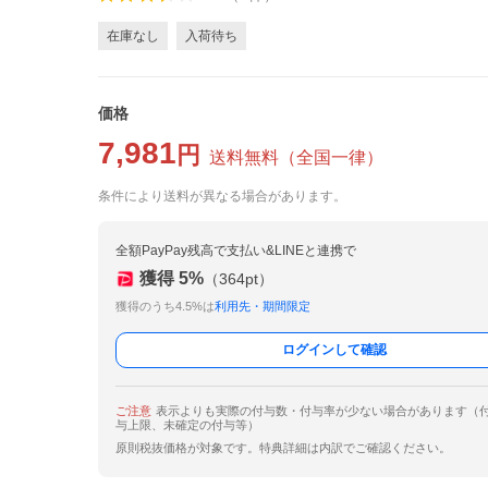
在庫なし
入荷待ち
価格
7,981
円
送料無料
（
全国一律
）
条件により送料が異なる場合があります。
全額PayPay残高で支払い&LINEと連携で
獲得
5
%
（
364
pt）
獲得のうち4.5%は
利用先・期間限定
ログインして確認
ご注意
表示よりも実際の付与数・付与率が少ない場合があります（
与上限、未確定の付与等）
原則税抜価格が対象です。特典詳細は内訳でご確認ください。