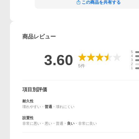
この商品を共有する
商品
レビュー
5
3.60
4
3
2
5
件
1
項目別評価
耐久性
壊れやすい
・
普通
・
壊れにくい
設置性
非常に悪い
・
悪い
・
普通
・
良い
・
非常に良い