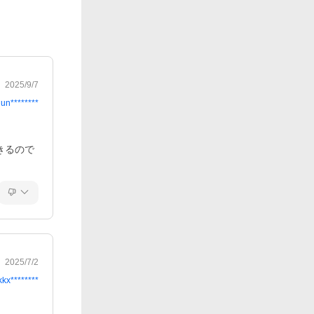
2025/9/7
jun********
きるので
2025/7/2
kkx********