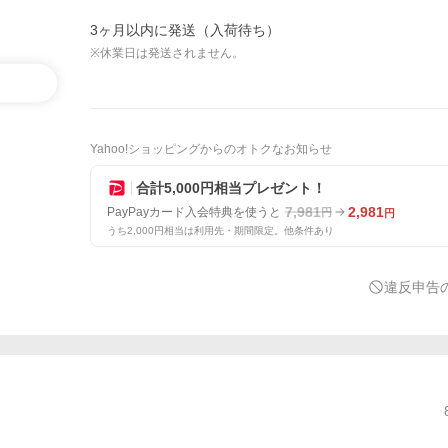
3ヶ月以内に発送（入荷待ち）
※休業日は発送されません。
Yahoo!ショッピングからのオトクなお知らせ
合計5,000円相当プレゼント！
7,981
2,981
PayPayカード入会特典を使うと
円
円
うち2,000円相当は利用先・期間限定。他条件あり
違反申告