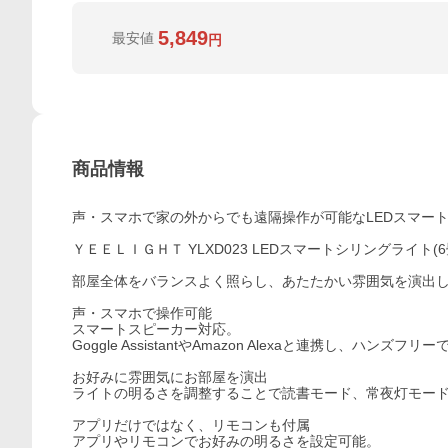
5,849
最安値
円
商品情報
声・スマホで家の外からでも遠隔操作が可能なLEDスマー
ＹＥＥＬＩＧＨＴ YLXD023 LEDスマートシリングライト(6
部屋全体をバランスよく照らし、あたたかい雰囲気を演出し
声・スマホで操作可能
スマートスピーカー対応。
Goggle AssistantやAmazon Alexaと連携し、ハンズ
お好みに雰囲気にお部屋を演出
ライトの明るさを調整することで読書モード、常夜灯モー
アプリだけではなく、リモコンも付属
アプリやリモコンでお好みの明るさを設定可能。