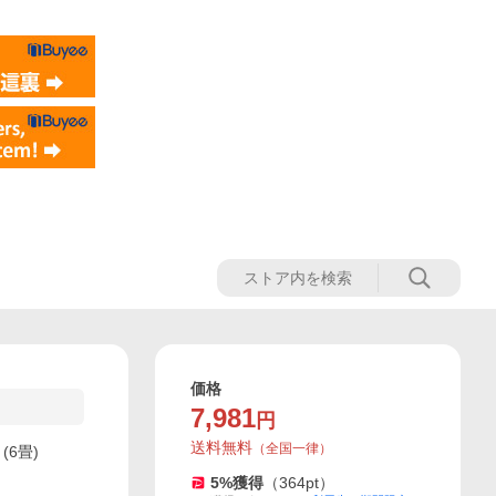
価格
7,981
円
送料無料
（
全国一律
）
(6畳)
5
%獲得
（
364
pt）