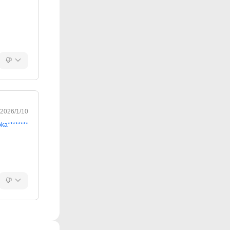
2026/1/10
oka********