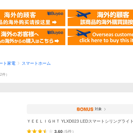
ート家電
スマートホーム
12
件
）
対象
ＹＥＥＬＩＧＨＴ YLXD023 LEDスマートシリングライト
3.60
（
5
件
）