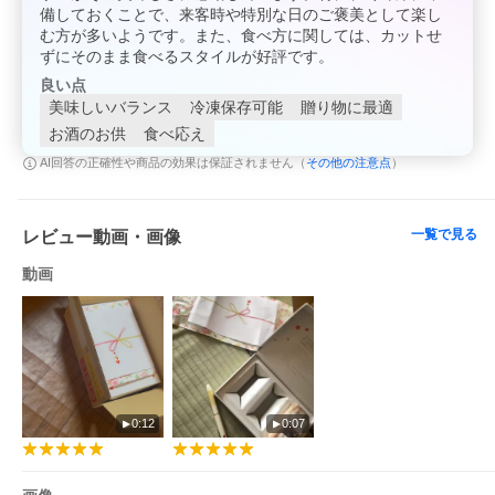
備しておくことで、来客時や特別な日のご褒美として楽し
む方が多いようです。また、食べ方に関しては、カットせ
ずにそのまま食べるスタイルが好評です。
良い点
美味しいバランス
冷凍保存可能
贈り物に最適
お酒のお供
食べ応え
その他の注意点
AI回答の正確性や商品の効果は保証されません（
）
一覧で見る
レビュー動画・画像
動画
0:12
0:07