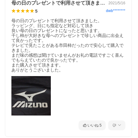
母の日のプレゼントで利用させて頂きまし…
2021/5/16
5
dwb********
母の日のプレゼントで利用させて頂きました。

ラッピング、日にち指定など対応して頂き

良い母の日のプレゼントになったと思います。

干し柿が大好きな母へのプレゼントで珍しい商品に出会え
て良かったです。

テレビで見たことがある市田柿だったので安心して購入で
きました。

まだ味の感想は聞けていませんがお礼の電話ですごく喜ん
でもらえていたので良かったです。

また購入させて頂きます。

ありがとうございました。
いいね
5