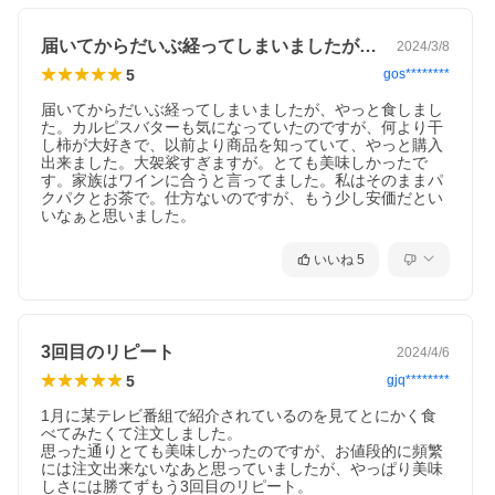
届いてからだいぶ経ってしまいましたが、…
2024/3/8
5
gos********
届いてからだいぶ経ってしまいましたが、やっと食しまし
た。カルピスバターも気になっていたのですが、何より干
し柿が大好きで、以前より商品を知っていて、やっと購入
出来ました。大袈裟すぎますが。とても美味しかったで
す。家族はワインに合うと言ってました。私はそのままパ
クパクとお茶で。仕方ないのですが、もう少し安価だとい
いなぁと思いました。
いいね
5
3回目のリピート
2024/4/6
5
gjq********
1月に某テレビ番組で紹介されているのを見てとにかく食
べてみたくて注文しました。

思った通りとても美味しかったのですが、お値段的に頻繁
には注文出来ないなあと思っていましたが、やっぱり美味
しさには勝てずもう3回目のリピート。
