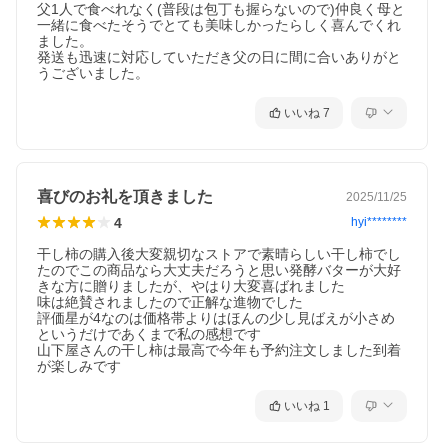
父1人で食べれなく(普段は包丁も握らないので)仲良く母と
一緒に食べたそうでとても美味しかったらしく喜んでくれ
ました。

発送も迅速に対応していただき父の日に間に合いありがと
うございました。
いいね
7
喜びのお礼を頂きました
2025/11/25
4
hyi********
干し柿の購入後大変親切なストアで素晴らしい干し柿でし
たのでこの商品なら大丈夫だろうと思い発酵バターが大好
きな方に贈りましたが、やはり大変喜ばれました

味は絶賛されましたので正解な進物でした

評価星が4なのは価格帯よりはほんの少し見ばえが小さめ
というだけであくまで私の感想です

山下屋さんの干し柿は最高で今年も予約注文しました到着
いいね
1