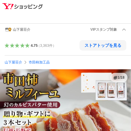
山下屋荘介
VIPスタンプ対象
ストアトップを見る
4.75
（
3,363
件
）
山下屋荘介
市田柿加工品
1
/
18