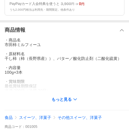
3,900
0
PayPayカード入会特典を使うと
円
円
うち2,000円相当は利用先・期間限定。他条件あり
商品情報
・商品名
市田柿ミルフィーユ
・原材料名
干し柿（柿（長野県産））、バター／酸化防止剤（二酸化硫黄）
・内容量
100g×3本
・賞味期限
最低賞味期限保証
冷凍 200日（冷蔵 30日）
※他商品との同梱の都合上、冷蔵発送もございます。
もっと見る
・保存方法
−18℃以下で保存してください
食品
スイーツ、洋菓子
その他スイーツ、洋菓子
・製造者
南信州菓子工房株式会社
商品
コード：
001005
長野県下伊那郡阿智村春日3291-1