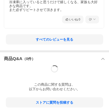
冷凍庫に入っていると思うだけで嬉しくなる、家族も大好
きな商品です。

また必ずリピートさせて頂きます。
いいね
0
30本分のカルピスから1個しか作れない貴重なカルピス発酵バター
のお味は、発酵による非常に上品でコク深い味わいでありながら
すべてのレビューを見る
他のバターでは味わうことができないスッキリと爽やかな後味が
楽しめます。
自分へのご褒美としてももちろん、また大切な方へのご贈答品と
しても自信を持ってオススメいたします。
商品Q&A
（
0
件）
この
商品
に関する質問は、
以下からお問い合わせください。
ストアに質問を投稿する