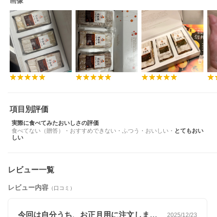
画像
項目別評価
実際に食べてみたおいしさの評価
食べてない（贈答）
・
おすすめできない
・
ふつう
・
おいしい
・
とてもおい
しい
レビュー一覧
レビュー内容
（口コミ）
今回は自分うち、お正月用に注文しました
2025/12/23