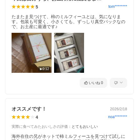
5
tom********
たまたま見つけて、柿のミルフィーユとは、気になりま
す。包装も可愛く、小さくても、ずっしり真空パックなの
で、お土産に最適です♪
0:12
いいね
0
オススメです！
2026/2/18
4
noa********
実際に食べてみたおいしさの評価
：
とてもおいしい
海外在住の兄がネットで柿ミルフィーユを見つけて試しに