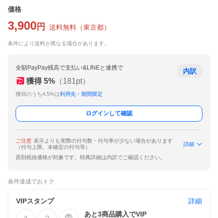
価格
3,900
円
送料無料
（
東京都
）
条件により送料が異なる場合があります。
全額PayPay残高で支払い&LINEと連携で
内訳
獲得
5
%
（
181
pt）
獲得のうち4.5%は
利用先・期間限定
ログインして確認
ご注意
表示よりも実際の付与数・付与率が少ない場合があります
詳細
（付与上限、未確定の付与等）
原則税抜価格が対象です。特典詳細は内訳でご確認ください。
条件達成でおトク
VIPスタンプ
詳細
あと
3
商品購入でVIP