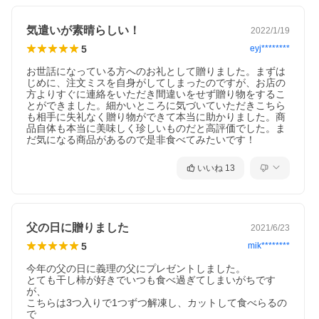
気遣いが素晴らしい！
2022/1/19
5
eyj********
お世話になっている方へのお礼として贈りました。まずは
じめに、注文ミスを自身がしてしまったのですが、お店の
方よりすぐに連絡をいただき間違いをせず贈り物をするこ
とができました。細かいところに気づいていただきこちら
も相手に失礼なく贈り物ができて本当に助かりました。商
品自体も本当に美味しく珍しいものだと高評価でした。ま
だ気になる商品があるので是非食べてみたいです！
いいね
13
父の日に贈りました
2021/6/23
5
mik********
今年の父の日に義理の父にプレゼントしました。

とても干し柿が好きでいつも食べ過ぎてしまいがちです
が、

こちらは3つ入りで1つずつ解凍し、カットして食べらるの
で
