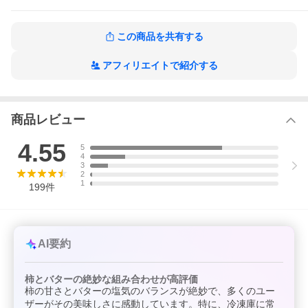
・栄養成分表示100g当たり
エネルギー295kcal / たんぱく質1.5g / 脂質9.6g / 炭水化物50.7g /
この商品を共有する
食塩相当量0.0g
アフィリエイトで紹介する
商品レビュー
4.55
5
4
3
2
1
199
件
AI要約
柿とバターの絶妙な組み合わせが高評価
柿の甘さとバターの塩気のバランスが絶妙で、多くのユー
ザーがその美味しさに感動しています。特に、冷凍庫に常