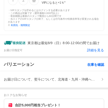
VIPになると+
1
％
※
・VIPスタンプを貯めるにはログインする必要があります
・この商品は対象です（通常価格3,000円以上）
・有効期限は最新のスタンプ獲得から60日間です
・当ストアのVIPスタンプが終了、もしくは付与条件や特典倍率等が変更される場合
があります
※
利用先・期間限定
東京都は最短8/9（日）8:00-12:00の間でお届け
詳細を見る
お届け日指定可
バリエーション
在庫を確認
お届け日について、熨斗について、北海道・九州・沖縄への発送は
おトクなお知らせ
合計5,000円相当プレゼント！