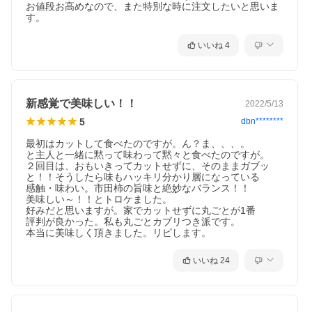
お値段お高めなので、また特別な時に注文したいと思いま
す。
いいね
4
新感覚で美味しい！！
2022/5/13
5
dbn********
最初はカットして食べたのですが。ん？ま、、、。

市田柿とカルピス発酵バターのとろける調和。
と主人と一緒に黙って味わって黙々と食べたのですが。

２回目は、おもいきってカットせずに、そのままガブッ
市田柿のとろりとした自然な甘さはそのままに、「幻のバター」
と！！そうしたら味もハッキリ分かり層になっている

と呼ばれているカルピス発酵バターの味が程よく合わさり上品な
感触・味わい。市田柿の旨味と絶妙なバランス！！

傑作スイーツに仕上げました。
美味しい～！！とトロケました。

好みだと思いますが。家でカットせずに丸ごとが1番

評判が良かった。私も丸ごとカブリつき派です。

本当に美味しく頂きました。リピします。
いいね
24