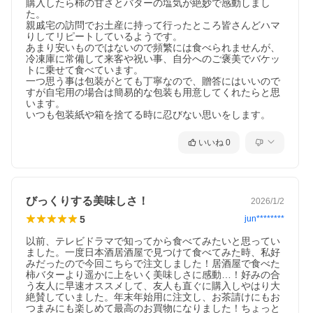
購入したら柿の甘さとバターの塩気が絶妙で感動しまし
た。

親戚宅の訪問でお土産に持って行ったところ皆さんどハマ
りしてリピートしているようです。

あまり安いものではないので頻繁には食べられませんが、
冷凍庫に常備して来客や祝い事、自分へのご褒美でバケッ
トに乗せて食べています。

一つ思う事は包装がとても丁寧なので、贈答にはいいので
すが自宅用の場合は簡易的な包装も用意してくれたらと思
います。

いつも包装紙や箱を捨てる時に忍びない思いをします。
いいね
0
びっくりする美味しさ！
2026/1/2
5
jun********
以前、テレビドラマで知ってから食べてみたいと思ってい
ました。一度日本酒居酒屋で見つけて食べてみた時、私好
みだったので今回こちらで注文しました！居酒屋で食べた
柿バターより遥かに上をいく美味しさに感動…！好みの合
う友人に早速オススメして、友人も直ぐに購入しやはり大
絶賛していました。年末年始用に注文し、お茶請けにもお
つまみにも楽しめて最高のお買物になりました！ちょっと