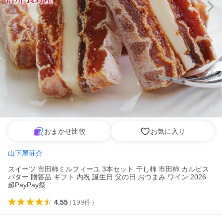
おまかせ比較
お気に入り
山下屋荘介
スイーツ 市田柿ミルフィーユ 3本セット 干し柿 市田柿 カルピス
バター 贈答品 ギフト 内祝 誕生日 父の日 おつまみ ワイン 2026
超PayPay祭
4.55
（
199
件
）