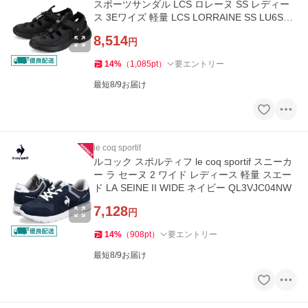
スポーツサンダル LCS ロレーヌ SS レディー
ス 3Eワイズ 軽量 LCS LORRAINE SS LU6SSN
21LZ
8,514
円
14
%
（
1,085
pt
）
要エントリー
最短8/9お届け
le coq sportif
ルコック スポルティフ le coq sportif スニーカ
ー ラ セーヌ 2 ワイド レディース 軽量 スエー
ド LA SEINE II WIDE ネイビー QL3VJC04NW
7,128
円
14
%
（
908
pt
）
要エントリー
最短8/9お届け