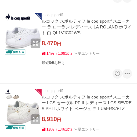
le coq sportif
ルコック スポルティフ le coq sportif スニーカ
ー ラ ローラン レディース LA ROLAND ホワイ
ト 白 QL1VJC02WS
8,470
円
14
%
（
1,081
pt
）
要エントリー
最短8/9お届け
le coq sportif
ルコック スポルティフ le coq sportif スニーカ
ー LCS セーヴル PF II レディース LCS SEVRE
S PF II ホワイト ベージュ 白 LU5FRS76LZ
8,910
円
18
%
（
1,461
pt
）
要エントリー