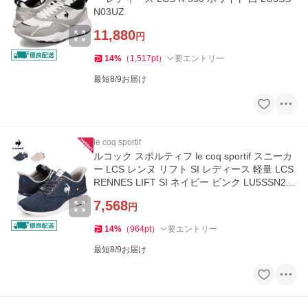
N03UZ
11,880
円
14
%
（
1,517
pt
）
要エントリー
最短8/9お届け
le coq sportif
ルコック スポルティフ le coq sportif スニーカ
ー LCS レンヌ リフト SI レディース 軽量 LCS
RENNES LIFT SI ネイビー ピンク LU5SSN22L
Z
7,568
円
14
%
（
964
pt
）
要エントリー
最短8/9お届け