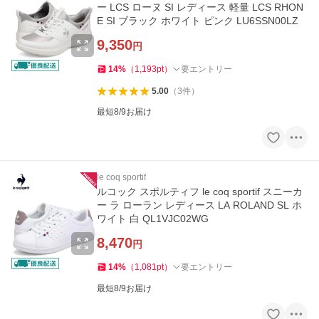
ー LCS ローヌ SI レディース 軽量 LCS RHON
E SI ブラック ホワイト ピンク LU6SSN00LZ
9,350
円
14
%
（
1,193
pt
）
要エントリー
5.00
（
3
件
）
最短8/9お届け
le coq sportif
ルコック スポルティフ le coq sportif スニーカ
ー ラ ローラン レディース LA ROLAND SL ホ
ワイト 白 QL1VJC02WG
8,470
円
14
%
（
1,081
pt
）
要エントリー
最短8/9お届け