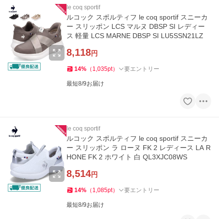
le coq sportif
ルコック スポルティフ le coq sportif スニーカ
ー スリッポン LCS マルヌ DBSP SI レディー
ス 軽量 LCS MARNE DBSP SI LU5SSN21LZ
8,118
円
14
%
（
1,035
pt
）
要エントリー
最短8/9お届け
le coq sportif
ルコック スポルティフ le coq sportif スニーカ
ー スリッポン ラ ローヌ FK 2 レディース LA R
HONE FK 2 ホワイト 白 QL3XJC08WS
8,514
円
14
%
（
1,085
pt
）
要エントリー
最短8/9お届け