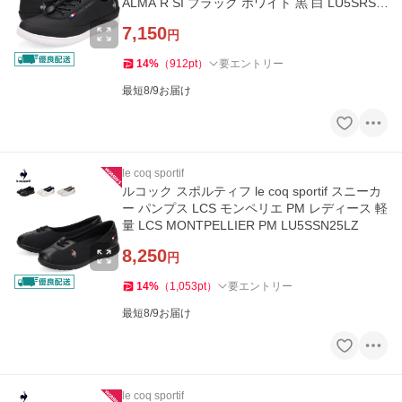
ALMA R SI ブラック ホワイト 黒 白 LU5SRS2
6LZ
7,150
円
14
%
（
912
pt
）
要エントリー
最短8/9お届け
le coq sportif
ルコック スポルティフ le coq sportif スニーカ
ー パンプス LCS モンペリエ PM レディース 軽
量 LCS MONTPELLIER PM LU5SSN25LZ
8,250
円
14
%
（
1,053
pt
）
要エントリー
最短8/9お届け
le coq sportif