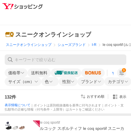
スニークオンラインショップ
スニークオンラインショップ
シューズブランド
I-R
le coq sporti
1
価格帯
送料無料
すべての条
サイズ（cm）
色
性別
ブランド
カテゴリ
132
件
おすすめ順
表示
表示情報について
｜ポイントは原則税抜価格を基準に付与されます｜ポイント・支
払額等の正確な情報（付与条件・上限等）はカートをご確認ください
le coq sportif
ルコック スポルティフ le coq sportif スニーカ