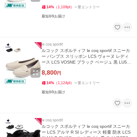
14
%
（
1,109
pt
）
要エントリー
最短8/9お届け
le coq sportif
ルコック スポルティフ le coq sportif スニーカ
ー パンプス スリッポン LCS ヴォーヌ レディ
ース LCS VOSNE ブラック ベージュ 黒 LU5F
SN77LZ
8,800
円
14
%
（
1,124
pt
）
要エントリー
最短8/9お届け
le coq sportif
ルコック スポルティフ le coq sportif スニーカ
ー LCS アルマ R SI レディース 軽量 防水 LCS