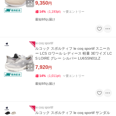
9,350
円
14
%
（
1,193
pt
）
要エントリー
最短8/9お届け
le coq sportif
ルコック スポルティフ le coq sportif スニーカ
ー LCS ロワール レディース 軽量 3Eワイズ LC
S LOIRE グレー シルバー LU6SSN01LZ
7,920
円
14
%
（
1,011
pt
）
要エントリー
最短8/9お届け
le coq sportif
ルコック スポルティフ le coq sportif サンダル