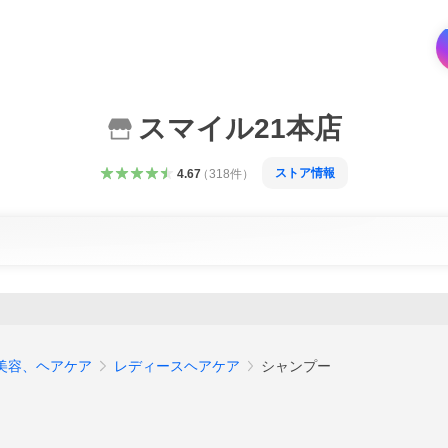
スマイル21本店
ストア情報
4.67
（
318
件
）
美容、ヘアケア
レディースヘアケア
シャンプー