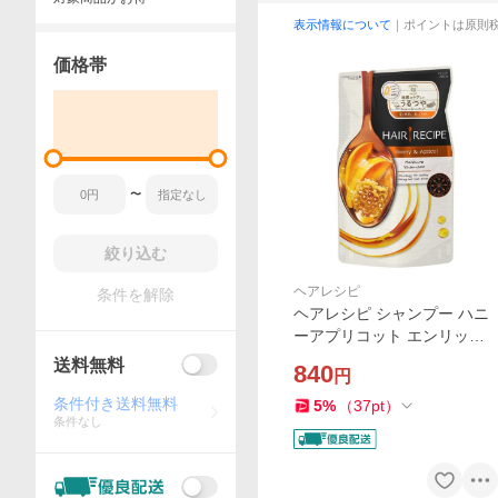
表示情報について
｜ポイントは原則
価格帯
〜
絞り込む
ヘアレシピ
条件を解除
ヘアレシピ シャンプー ハニ
ーアプリコット エンリッチ
モイスチャーレシピ 詰め替
送料無料
840
円
え 330ml
条件付き送料無料
5
%
（
37
pt
）
条件なし