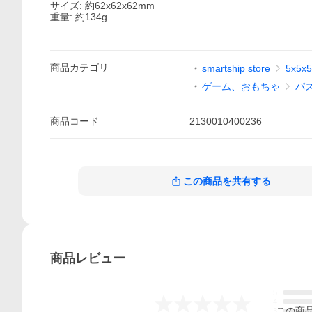
サイズ: 約62x62x62mm
重量: 約134g
商品
カテゴリ
smartship store
5x5
ゲーム、おもちゃ
パ
商品
コード
2130010400236
この商品を共有する
商品
レビュー
5
-.--
4
この
商
3