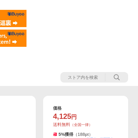
価格
4,125
円
送料無料
（
全国一律
）
5
%獲得
（
188
pt）