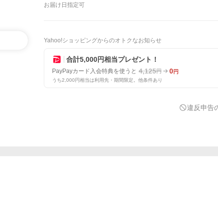
お届け日指定可
Yahoo!ショッピングからのオトクなお知らせ
合計5,000円相当プレゼント！
4,125
0
PayPayカード入会特典を使うと
円
円
うち2,000円相当は利用先・期間限定。他条件あり
違反申告