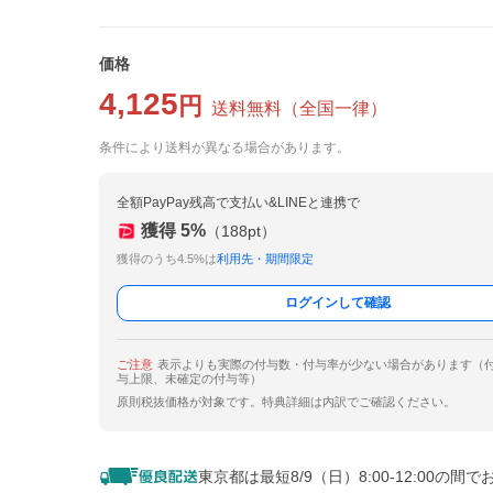
価格
4,125
円
送料無料
（
全国一律
）
条件により送料が異なる場合があります。
全額PayPay残高で支払い&LINEと連携で
獲得
5
%
（
188
pt）
獲得のうち4.5%は
利用先・期間限定
ログインして確認
ご注意
表示よりも実際の付与数・付与率が少ない場合があります（
与上限、未確定の付与等）
原則税抜価格が対象です。特典詳細は内訳でご確認ください。
東京都は最短8/9（日）8:00-12:00の間で