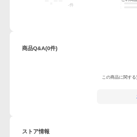
2
-
件
1
商品Q&A
(
0
件)
この
商品
に関する
ストア情報