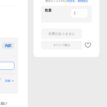
獲得のうち4.5%は
利用先・期間限定
数量
在庫がありません
ギフトで
贈る
内訳
付
詳細
お届け