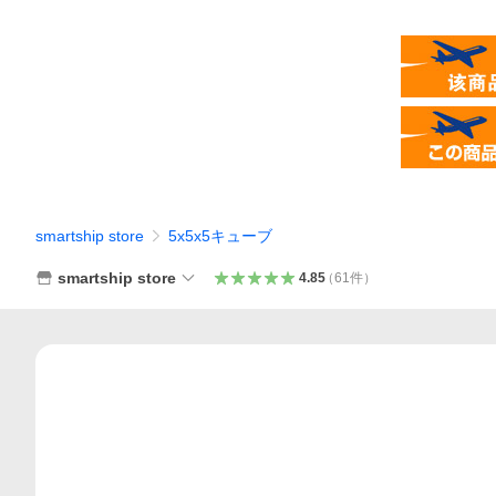
smartship store
5x5x5キューブ
smartship store
4.85
（
61
件
）