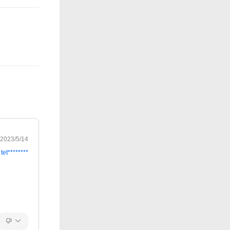
2023/5/14
tet********