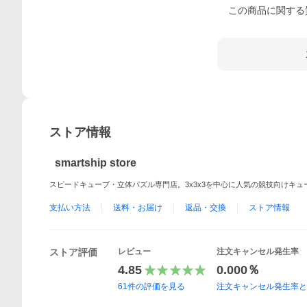
この
商品
に関する
ストア情報
smartship store
スピードキューブ・立体パズル専門店。3x3x3を中心に人気の競技向けキ
支払い方法
送料・お届け
返品・交換
ストア情報
ストア評価
レビュー
注文キャンセル発生率
4.85
0.000％
61
件の評価を見る
注文キャンセル発生率