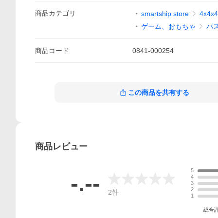
商品
カテゴリ
smartship store
4x4
ゲーム、おもちゃ
パ
商品
コード
0841-000254
この商品を共有する
商品
レビュー
5
-.--
4
3
2
2
件
1
総合