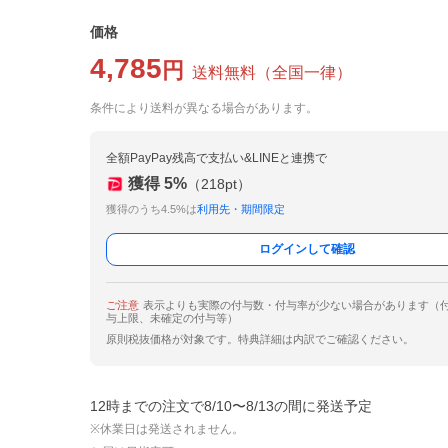
価格
4,785
円
送料無料
（
全国一律
）
条件により送料が異なる場合があります。
全額PayPay残高で支払い&LINEと連携で
獲得
5
%
（
218
pt）
獲得のうち4.5%は
利用先・期間限定
ログインして確認
ご注意
表示よりも実際の付与数・付与率が少ない場合があります（
与上限、未確定の付与等）
原則税抜価格が対象です。特典詳細は内訳でご確認ください。
12時までの注文で8/10〜8/13の間に発送予定
※休業日は発送されません。