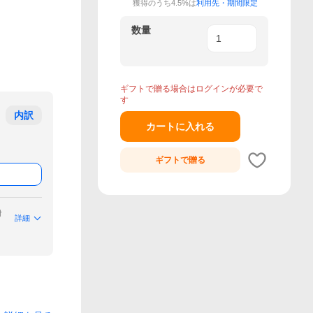
獲得のうち4.5%は
利用先・期間限定
数量
ギフトで贈る場合はログインが必要で
す
内訳
カートに入れる
ギフトで
贈る
付
詳細