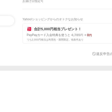
お届け日指定可
Yahoo!ショッピングからのオトクなお知らせ
合計5,000円相当プレゼント！
4,785
0
PayPayカード入会特典を使うと
円
円
うち2,000円相当は利用先・期間限定。他条件あり
違反申告