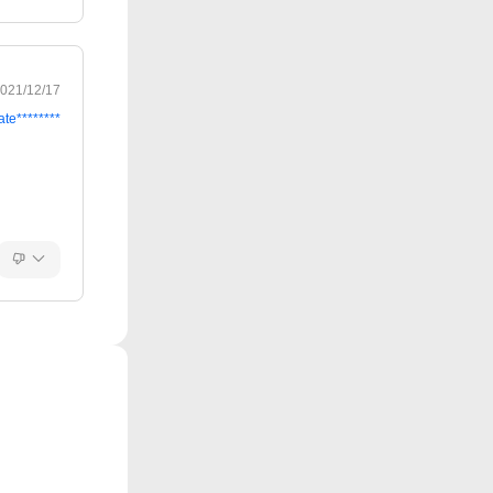
021/12/17
ate********