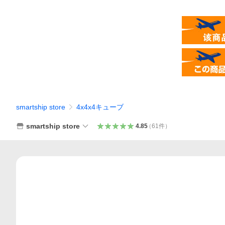
smartship store
4x4x4キューブ
smartship store
4.85
（
61
件
）