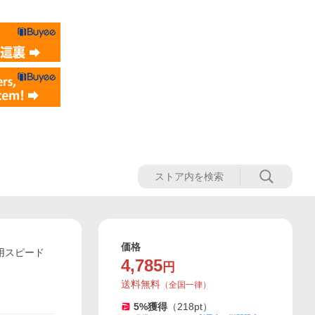
価格
競技用スピード
4,785
円
送料無料
（
全国一律
）
5
%獲得
（
218
pt）