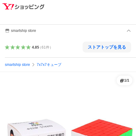
smartship store
ストアトップを見る
4.85
（
61
件
）
smartship store
7x7x7キューブ
1
/
1