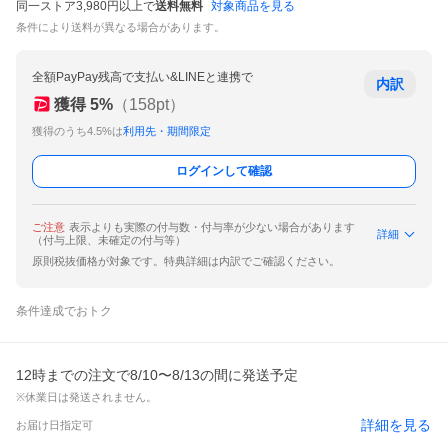
同一ストア3,980円以上で
送料無料
対象商品を見る
条件により送料が異なる場合があります。
全額PayPay残高で支払い&LINEと連携で
内訳
獲得
5
%
（
158
pt）
獲得のうち4.5%は
利用先・期間限定
ログインして確認
ご注意
表示よりも実際の付与数・付与率が少ない場合があります
詳細
（付与上限、未確定の付与等）
原則税抜価格が対象です。特典詳細は内訳でご確認ください。
条件達成でおトク
12時までの注文で8/10〜8/13の間に発送予定
※休業日は発送されません。
詳細を見る
お届け日指定可