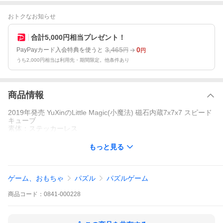
おトクなお知らせ
合計5,000円相当プレゼント！
3,465
0
PayPayカード入会特典を使うと
円
円
うち2,000円相当は利用先・期間限定。他条件あり
商品情報
2019年発売 YuXinのLittle Magic(小魔法) 磁石内蔵7x7x7 スピード
キューブ
素体：ステッカーレス
もっと見る
ゲーム、おもちゃ
パズル
パズルゲーム
商品
コード：
0841-000228