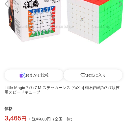
おまかせ比較
お気に入り
Little Magic 7x7x7 M ステッカーレス [YuXin] 磁石内蔵7x7x7競技
用スピードキューブ
価格
3,465
円
+ 送料
660
円
（
全国一律
）