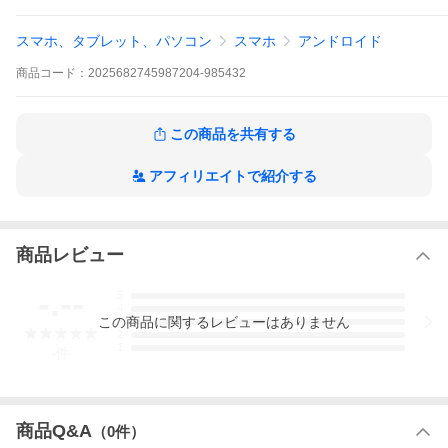
メインカメラ : 5000万画素(メイン 24mm F1.8 OIS)+800万画素
(超広角 16mm F2.2)デュアルカメラ
スマホ、タブレット、パソコン
スマホ
アンドロイド
前面カメラ : 1600万画素カメラ 23mm F2.4
Android 16 (ColorOS 16.0)
商品
コード：
2025682745987204-985432
163.41 x 77.04 x 8.3/8.1mm
217g/211g/216g
バッテリー : 8300mAh(急速充電対応 100W)
Wi-Fi : Wi-Fi 7 , 802.11
この商品を共有する
Bluetooth : v5.4
防水防塵対応(IP66/IP68/IP69/IP69K)
USB Type-C
アフィリエイトで紹介する
認証方式 : 指紋認証センサー , 顔認証
カラー : ブラック、グリーン、パープル、ブルー(原神コラボ)
その他 : VoLTE , デュアルSIM(Nano-SIM) , NFC , ステレオスピー
カー
商品レビュー
-.--
5
4
この
商品
に関するレビューはありません
3
2
1
-
件
商品Q&A
（
0
件）