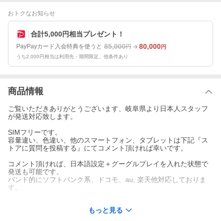
おトクなお知らせ
合計5,000円相当プレゼント！
85,000
80,000
PayPayカード入会特典を使うと
円
円
うち2,000円相当は利用先・期間限定。他条件あり
商品情報
ご覧いただきありがとうございます、岐阜県より日本人スタッフ
が発送対応致します。
SIMフリーです。
容量違い、色違い、他のスマートフォン、タブレットは下記『ス
トアに質問を投稿する』にてコメント頂ければ幸いです。
コメント頂ければ、日本語設定＋グーグルプレイを入れた状態で
発送も可能です。
バンド的にソフトバンク系、ドコモ、au, 楽天他対応しておりま
す。
ディスプレイ : 6.83インチ 2800×1272 19.8:9 , 165Hz, AMOLED
もっと見る
RAM容量 : 12GB/16GB LPDDR5X
ストレージ : 256GB/512GB/1TB UFS 4.1