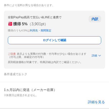
条件により送料が異なる場合があります。
全額PayPay残高で支払い&LINEと連携で
内訳
獲得
5
%
（
3,901
pt）
獲得のうち4.5%は
利用先・期間限定
ログインして確認
ご注意
表示よりも実際の付与数・付与率が少ない場合があります
詳細
（付与上限、未確定の付与等）
原則税抜価格が対象です。特典詳細は内訳でご確認ください。
条件達成でおトク
1ヵ月以内に発送（メーカー在庫）
※休業日は発送されません。
詳細を見る