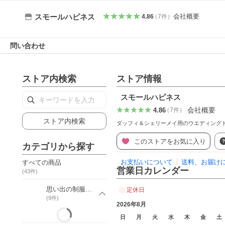
会社概要
スモールハピネス
4.86
（
7
件
）
問い合わせ
ストア内検索
ストア情報
スモールハピネス
会社概要
4.86
（
7
件
）
ストア内検索
ダッフィ＆シェリーメイ用のウエディング
このストアをお気に入り
カテゴリから探す
お支払いについて
送料、お届け
すべての商品
営業日カレンダー
(
43
件)
思い出の制服リメイク
定休日
(
9
件)
2026年8月
日
月
火
水
木
金
土