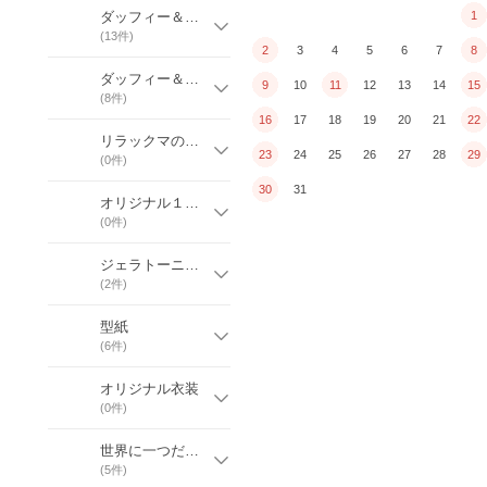
ダッフィー＆シェリーメイ専用衣装
1
(
13
件)
2
3
4
5
6
7
8
ダッフィー＆シェリーメイの手作りキット
9
10
11
12
13
14
15
(
8
件)
16
17
18
19
20
21
22
リラックマの手作りキット
23
24
25
26
27
28
29
(
0
件)
30
31
オリジナル１点ものウエディング衣装
(
0
件)
ジェラトーニ＆ステラルーの手作りキット
(
2
件)
型紙
(
6
件)
オリジナル衣装
(
0
件)
世界に一つだけのオリジナルグッズ
(
5
件)