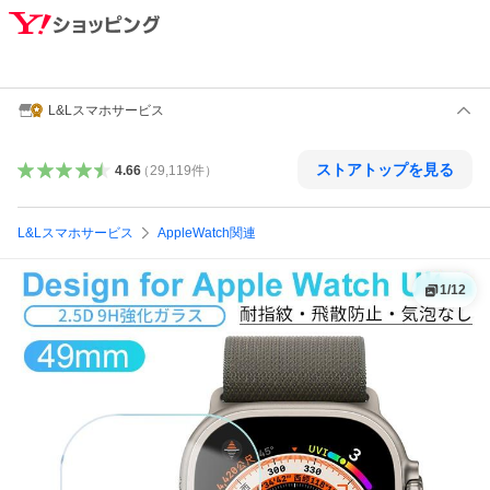
L&Lスマホサービス
ストアトップを見る
4.66
（
29,119
件
）
L&Lスマホサービス
AppleWatch関連
1
/
12