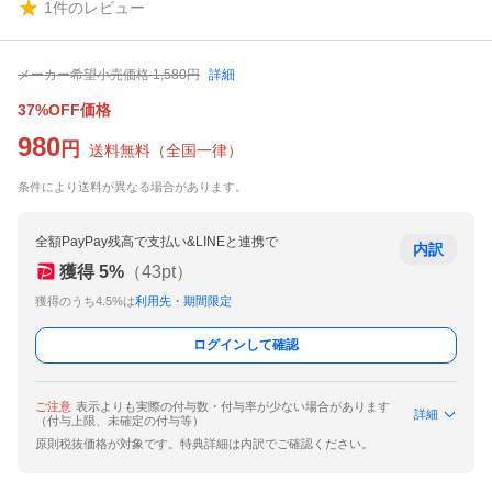
1
件のレビュー
メーカー希望小売価格
1,580
円
詳細
37%OFF価格
980
円
送料無料
（
全国一律
）
条件により送料が異なる場合があります。
全額PayPay残高で支払い&LINEと連携で
内訳
獲得
5
%
（
43
pt）
獲得のうち4.5%は
利用先・期間限定
ログインして確認
ご注意
表示よりも実際の付与数・付与率が少ない場合があります
詳細
（付与上限、未確定の付与等）
原則税抜価格が対象です。特典詳細は内訳でご確認ください。