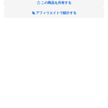
硬度：6H
この商品を共有する
カラー：クリア、ブラック
アフィリエイトで紹介する
【3D曲面処理】
従来の2.5Dラウンドエッジ製品は側面をカバーすることができま
せん。
3D熱曲げ加工により、曲面のあるフルカバーの保護ガラスが実現
しました。
【表面硬度6H】
6H強化フィルムので、防振、耐衝撃、スクラッチ防止. 表面硬度6
Hが実現できましたので、
硬度は一般のガラスフィルムより強い。
こちらの商品はラッピング対応することができます。