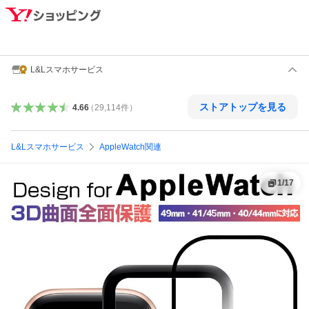
L&Lスマホサービス
ストアトップを見る
4.66
（
29,114
件
）
L&Lスマホサービス
AppleWatch関連
1
/
17