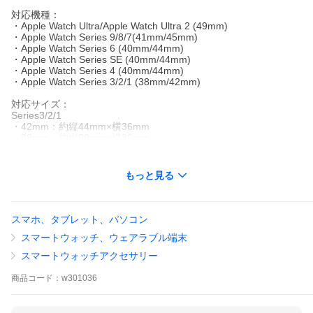
対応機種：
・Apple Watch Ultra/Apple Watch Ultra 2 (49mm)
・Apple Watch Series 9/8/7(41mm/45mm)
・Apple Watch Series 6 (40mm/44mm)
・Apple Watch Series SE (40mm/44mm)
・Apple Watch Series 4 (40mm/44mm)
・Apple Watch Series 3/2/1 (38mm/42mm)
対応サイズ：
Series3/2/1
・42mm：約縦44mm×横36mm
・38mm：約縦39mm×横36mm
Series5/4/SE
・44mm：約縦45mm×横40mm
・40mm：約縦40mm×横35mm
もっと見る
Series8/7
・45mm：約縦41mm×横35mm
・41mm：約縦37mm×横31mm
Ultra
スマホ、タブレット、パソコン
・49mm：約縦42mm×横35mm
スマートウォッチ、ウェアラブル端末
Ultra2
・49mm：約44mm*50*12mm
スマートウォッチアクセサリー
Series9
・45mm：約縦41mm×横35mm
商品
コード：
w301036
・41mm：約縦37mm×横31mm
厚さ：0.26ｍｍ