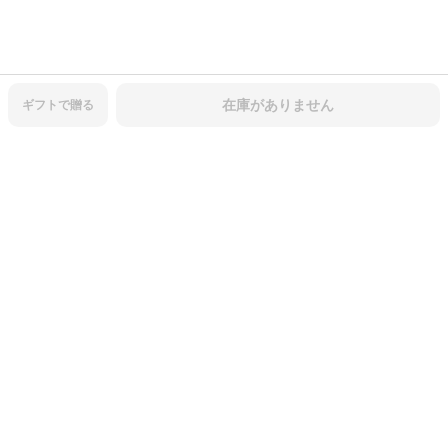
在庫がありません
ギフトで
贈る
商品レビュー
3.46
5
4
3
2
1
312
件
一覧で見る
レビュー画像
画像