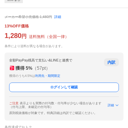
メーカー希望小売価格
1,480
円
詳細
13%OFF価格
1,280
円
送料無料
（
全国一律
）
条件により送料が異なる場合があります。
全額PayPay残高で支払い&LINEと連携で
内訳
獲得
5
%
（
57
pt）
獲得のうち4.5%は
利用先・期間限定
ログインして確認
ご注意
表示よりも実際の付与数・付与率が少ない場合があります
詳細
（付与上限、未確定の付与等）
原則税抜価格が対象です。特典詳細は内訳でご確認ください。
条件達成でおトク