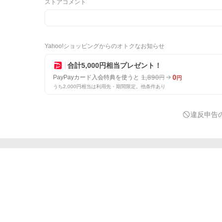
ストアコメント
Yahoo!ショッピングからのオトクなお知らせ
合計5,000円相当プレゼント！
1,890
0
PayPayカード入会特典を使うと
円
円
うち2,000円相当は利用先・期間限定。他条件あり
違反申告