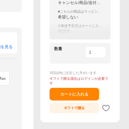
下のご依頼に関しては対応
キャンセル/商品/送付先
不可
の変更
■こちらの商品はラッピング
対応
希望しない
※発送予定日はカートに入れ
てから発送目安をご確認下
確認済
さい
細を見る
数量
3日以内に注文した方がいます
Max
ギフトで贈る場合はログインが必要で
す
カートに入れる
ギフトで
贈る