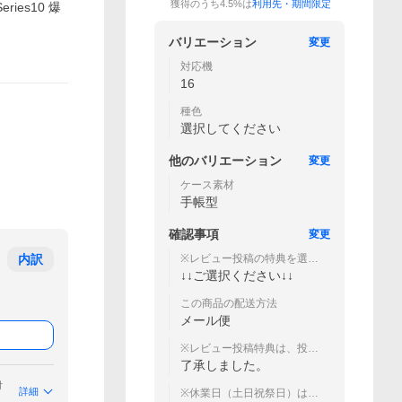
獲得のうち4.5%は
利用先・期間限定
eries10 爆
バリエーション
変更
対応機
16
種色
選択してください
他の
バリエーション
変更
ケース素材
手帳型
確認事項
変更
内訳
※レビュー投稿の特典を選択
してください。
↓↓ご選択ください↓↓
この商品の配送方法
メール便
※レビュー投稿特典は、投稿
後当社にご連絡頂いた方の
了承しました。
み対象
付
詳細
※休業日（土日祝祭日）は以