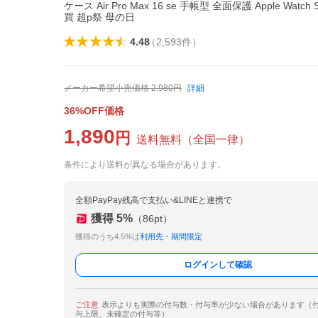
ケース Air Pro Max 16 se 手帳型 全面保護 Apple Watch S
買 超p祭 母の日
4.48
（
2,593
件
）
メーカー希望小売価格
2,980
円
詳細
36%OFF価格
1,890
円
送料無料
（
全国一律
）
条件により送料が異なる場合があります。
全額PayPay残高で支払い&LINEと連携で
獲得
5
%
（
86
pt）
獲得のうち4.5%は
利用先・期間限定
ログインして確認
ご注意
表示よりも実際の付与数・付与率が少ない場合があります（
与上限、未確定の付与等）