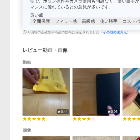
璧で、ボタン操作やカメラ使用も問題なく、使い勝手が
マンスに優れているとの意見が多いです。
良い点
全面保護
フィット感
高級感
使い勝手
コストパ
AI回答の正確性や商品の効果は保証されません（
その他の注意点
）
レビュー動画・画像
動画
0:44
0:06
画像