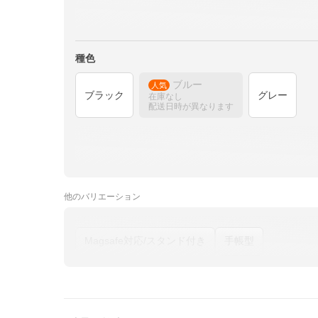
種色
ブルー
人気
ブラック
グレー
在庫なし
配送日時が異なります
他の
バリエーション
Magsafe対応/スタンド付き
手帳型