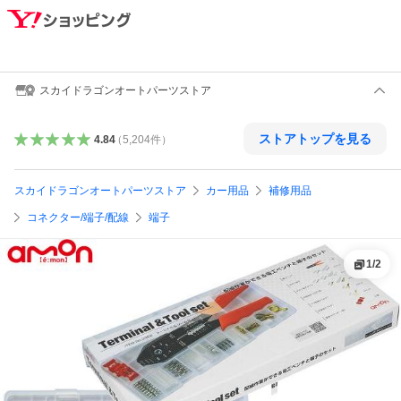
スカイドラゴンオートパーツストア
ストアトップを見る
4.84
（
5,204
件
）
スカイドラゴンオートパーツストア
カー用品
補修用品
コネクター/端子/配線
端子
1
/
2