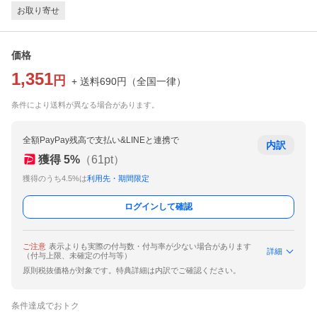
お取り寄せ
価格
1,351
円
+ 送料
690
円
（
全国一律
）
条件により送料が異なる場合があります。
全額PayPay残高で支払い&LINEと連携で
内訳
獲得
5
%
（
61
pt）
獲得のうち4.5%は
利用先・期間限定
ログインして確認
ご注意
表示よりも実際の付与数・付与率が少ない場合があります
詳細
（付与上限、未確定の付与等）
原則税抜価格が対象です。特典詳細は内訳でご確認ください。
条件達成でおトク