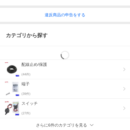
違反
商品の
申告をする
カテゴリから探す
配線止め/保護
(
44
件)
端子
(
39
件)
スイッチ
(
27
件)
さらに6件のカテゴリを見る