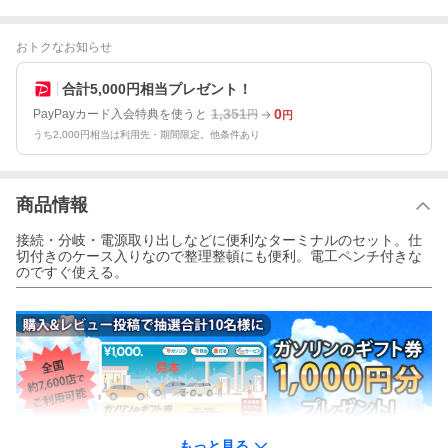
おトクなお知らせ
合計5,000円相当プレゼント！
1,351
0
PayPayカード入会特典を使うと
円
円
うち2,000円相当は利用先・期間限定。他条件あり
商品情報
接続・分岐・電源取り出しなどに便利なターミナルのセット。仕
切付きのケース入りなので整理整頓にも便利。電工ペンチ付きな
のですぐ使える。
もっと見る