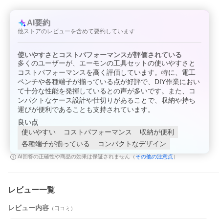
◆確実な圧着ができ、コード切断・被覆剥きなどができる多機能
電工ペンチをセット
◆小さな端子が取り出し易い底面R形状
AI要約
◆収納・整理に便利な透明ケース
他ストアのレビューを含めて要約しています
◆フタに便利なスケール付き(15cm目盛り(目安))
【使用可能電力/適合コードサイズ】
使いやすさとコストパフォーマンスが評価されている
▼ギボシ端子・平型端子(250型)
多くのユーザーが、エーモンの工具セットの使いやすさと
クワ型端子(φ6)・丸型端子(φ8)
・DC12V車200W以下/DC24V車400W以下
コストパフォーマンスを高く評価しています。特に、電工
・AV(S)0.5〜2sq
ペンチや各種端子が揃っている点が好評で、DIY作業におい
▼配線コネクター(赤)
て十分な性能を発揮しているとの声が多いです。また、コ
・DC12V車110W以下/DC24V車220W以下
ンパクトなケース設計や仕切りがあることで、収納や持ち
・AV(S)0.5〜0.85sq
運びが便利であることも支持されています。
【内容物】
良い点
・電工ペンチ×1
使いやすい
コストパフォーマンス
収納が便利
・ギボシ端子セット×8
・ギボシ端子セット(ダブル)×2
各種端子が揃っている
コンパクトなデザイン
・平型端子セット(250型)×4
その他の注意点
AI回答の正確性や商品の効果は保証されません（
）
・クワ型端子セット(Φ6)×3
・丸型端子セット(Φ8)×3
・配線コネクター(赤)×2
※画像はイメージです。実際の商品とは異なる場合がございま
レビュー一覧
す。
※パッケージにつきましては、メーカーの仕様変更等により予告
レビュー内容
（口コミ）
なく変更になる場合がございます。パッケージの違いによる返