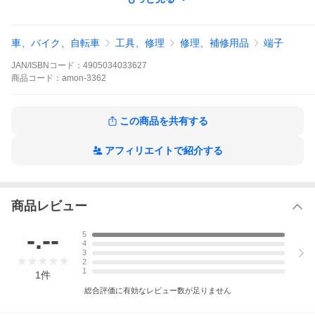
車、バイク、自転車
工具、修理
修理、補修用品
端子
JAN/ISBNコード：
4905034033627
商品
コード：
amon-3362
この商品を共有する
アフィリエイトで紹介する
商品レビュー
-.--
5
4
3
2
1
製品情報
1
件
総合評価に有効なレビュー数が足りません
製品コード
3362
◆配線作業に必要なアイテムが揃う便利なセット