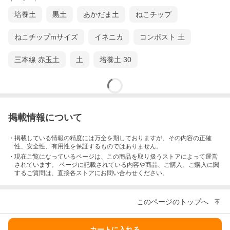
培養土
黒土
あかだま土
ねこチップ
ねこチップmサイズ
イネニカ
コンポスト 土
三本線 赤玉土
土
培養土 30
掲載情報について
・掲載している情報の精度には万全を期しておりますが、その内容の正確
性、安全性、有用性を保証するものではありません。
・現在ご覧になっているページは、この
商品
を取り扱うストアによって運営
されています。 ページに記載されている内容
や商品、ご購入
、ご購入に関
するご質問は、直接各ストアにお問い合わせください。
このページのトップへ
カートに入れる