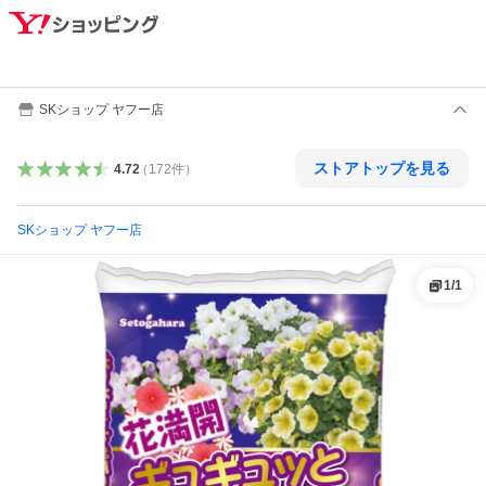
SKショップ ヤフー店
ストアトップを見る
4.72
（
172
件
）
SKショップ ヤフー店
1
/
1