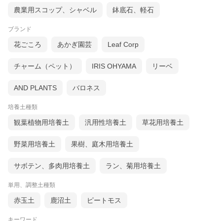
農業用スコップ、シャベル
鉢底石、軽石
ブランド
花ごころ
あかぎ園芸
Leaf Corp
チャーム（ペット）
IRIS OHYAMA
リーベ
AND PLANTS
バロネス
培養土種類
観葉植物用培養土
汎用性培養土
草花用培養土
野菜用培養土
果樹、庭木用培養土
サボテン、多肉用培養土
ラン、菊用培養土
単用、調整土種類
赤玉土
鹿沼土
ピートモス
キーワード