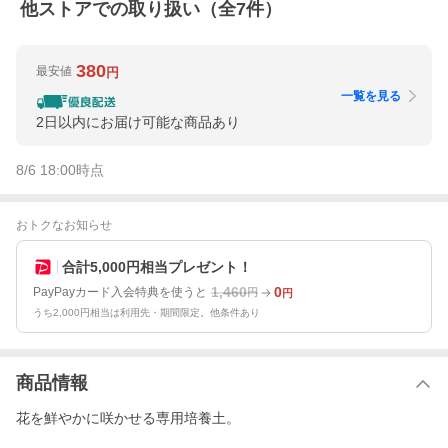
他ストアでの取り扱い（全
7
件）
380
最安値
円
一覧を見る
2日以内にお届け可能な商品あり
8/6 18:00
時点
おトクなお知らせ
合計5,000円相当プレゼント！
1,460
0
PayPayカード入会特典を使うと
円
円
うち2,000円相当は利用先・期間限定。他条件あり
商品情報
花を鮮やかに咲かせる専用培養土。