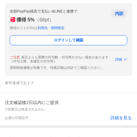
全額PayPay残高で支払い&LINEと連携で
内訳
獲得
5
%
（
66
pt）
獲得のうち4.5%は
利用先・期間限定
ログインして確認
ご注意
表示よりも実際の付与数・付与率が少ない場合があります
詳細
（付与上限、未確定の付与等）
原則税抜価格が対象です。特典詳細は内訳でご確認ください。
条件達成でおトク
注文確認後2日以内にご提供
※休業日は発送されません。
詳細を見る
お届け日指定可