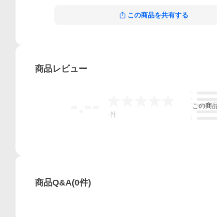
この商品を共有する
商品
レビュー
5
-.--
4
この
商
3
2
-
件
1
商品Q&A
(
0
件)