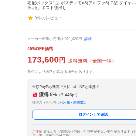
宅配ボックス1型 ポスティモα3(アルファ3) C型 ダイヤル
照明付 ポスト後出し
0
件のレビュー
メーカー希望小売価格
321,420
円
詳細
45%OFF価格
173,600
円
送料無料
（
全国一律
）
条件により送料が異なる場合があります。
全額PayPay残高で支払い&LINEと連携で
獲得
5
%
（
7,446
pt）
獲得のうち4.5%は
利用先・期間限定
ログインして確認
ご注意
表示よりも実際の付与数・付与率が少ない場合があります（
与上限、未確定の付与等）