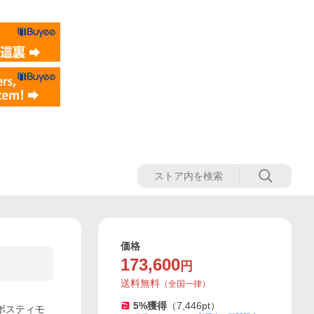
価格
173,600
円
送料無料
（
全国一律
）
5
%獲得
（
7,446
pt）
 ポスティモ