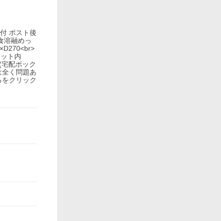
明付 ポスト後
耐食溶融めっ
270<br>
セット内
き(宅配ボック
は全く問題あ
るをクリック