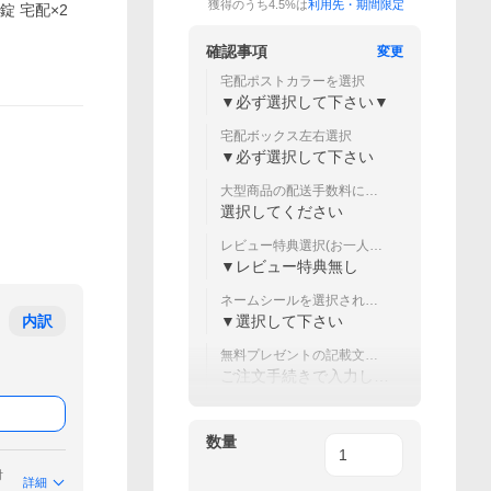
獲得のうち4.5%は
利用先・期間限定
錠 宅配×2
確認事項
変更
宅配ポストカラーを選択
▼必ず選択して下さい▼
宅配ボックス左右選択
▼必ず選択して下さい
大型商品の配送手数料につ
いて
選択してください
レビュー特典選択(お一人様1
枚)
▼レビュー特典無し
ネームシールを選択された
場合はカラーを選択して下
内訳
▼選択して下さい
さい
無料プレゼントの記載文字
（10文字程度まで）ご入力
ご注文手続きで入力して
下さい（60文字まで）
ください
数量
付
詳細