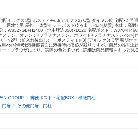
モ 宅配ボックス1型 ポスティモα3(アルファ3) C型 ダイヤル錠 宅配×2 照
ト 一戸建て用 屋外 一体型セット ポスト後ろ出し <br>[材質]:本体：高
832×GL+H1400（地中埋込350)×D120 宅配ポスト：W370×H460×D
ナステン、オレンジ+プラチナステン、ホワイト+プラチナステン<br>[
トN2型（前入れ後出し） ・ポスティモα[3] (アルファ3) C型 照明付
込用<br>[備考]:溶接部表面に溶接時の痕跡が残りますが、商品の性能上
ー・ブラウザにより、実際の色と多少異...詳細は商品情報をもっと見
PAN-GROUP
郵便ポスト・宅配BOX・機能門柱
門扉
その他門扉、門柱