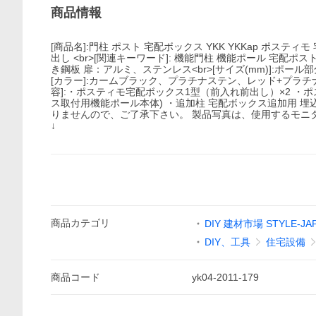
商品情報
[商品名]:門柱 ポスト 宅配ボックス YKK YKKap ポスティ
出し <br>[関連キーワード]: 機能門柱 機能ポール 宅配ポス
き鋼板 扉：アルミ、ステンレス<br>[サイズ(mm)]:ポール部分：W
[カラー]:カームブラック、プラチナステン、レッド+プラチ
容]:・ポスティモ宅配ボックス1型（前入れ前出し）×2 ・ポス
ス取付用機能ポール本体) ・追加柱 宅配ボックス追加用 埋
りませんので、ご了承下さい。 製品写真は、使用するモニタ
↓
商品
カテゴリ
DIY 建材市場 STYLE-JA
DIY、工具
住宅設備
商品
コード
yk04-2011-179