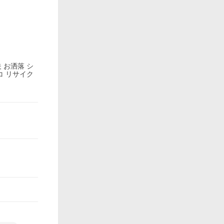
 お洒落 シ
コ リサイク