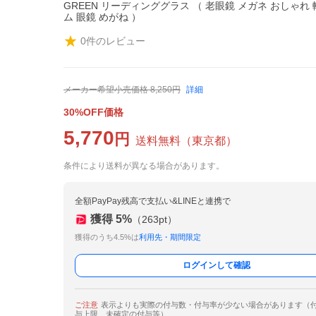
GREEN リーディンググラス （ 老眼鏡 メガネ おしゃれ 
ム 眼鏡 めがね ）
0
件のレビュー
メーカー希望小売価格
8,250
円
詳細
30%OFF価格
5,770
円
送料無料
（
東京都
）
条件により送料が異なる場合があります。
全額PayPay残高で支払い&LINEと連携で
獲得
5
%
（
263
pt）
獲得のうち4.5%は
利用先・期間限定
ログインして確認
ご注意
表示よりも実際の付与数・付与率が少ない場合があります（
与上限、未確定の付与等）