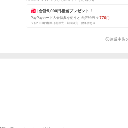
合計5,000円相当プレゼント！
5,770
770
PayPayカード入会特典を使うと
円
円
うち2,000円相当は利用先・期間限定。他条件あり
違反申告