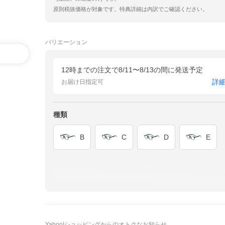
原則税抜価格が対象です。特典詳細は内訳でご確認ください。
バリエーション
12時までの注文で8/11〜8/13の間に発送予定
詳
お届け日指定可
種類
B
C
D
E
Yahoo!ショッピングからのオトクなお知らせ