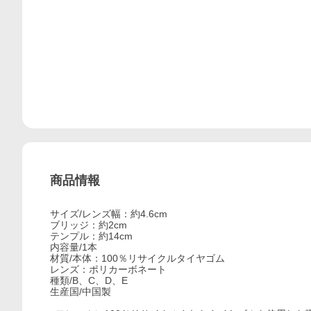
商品情報
サイズ/レンズ幅：約4.6cm
ブリッジ：約2cm
テンプル：約14cm
内容量/1本
材質/本体：100％リサイクルタイヤゴム
レンズ：ポリカーボネート
種類/B、C、D、E
生産国/中国製