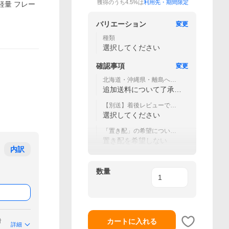
獲得のうち4.5%は
利用先・期間限定
軽量 フレー
バリエーション
変更
種類
選択してください
確認事項
変更
北海道・沖縄県・離島への
配送は、追加送料が発生し
追加送料について了承し
ます
ました
【別送】着後レビューで特
典プレゼント
選択してください
「置き配」の希望につい
て ※詳細はガイドをご確認
置き配を希望しない
ください
内訳
数量
カートに入れる
付
詳細