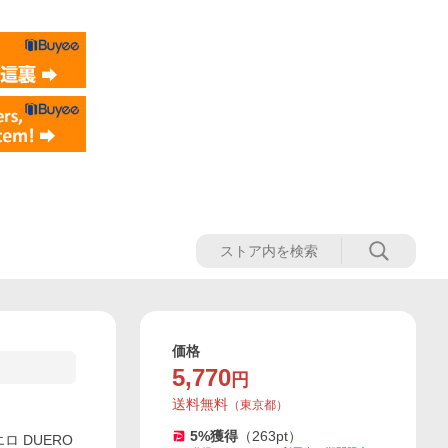
価格
5,770
円
送料無料
（
東京都
）
5
%獲得
（
263
pt）
ロ DUERO