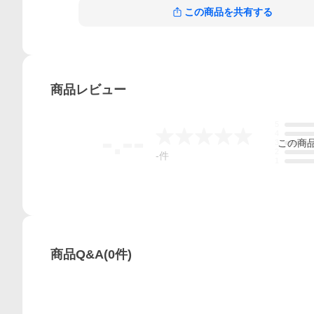
この商品を共有する
商品
レビュー
5
-.--
4
この
商
3
2
-
件
1
商品Q&A
(
0
件)