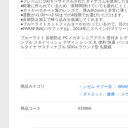
●フレームに100％リサイクルされたタイヤゴムを使用し
●軽量に作られているため、長時間掛けていても疲れにくく
●ポリカーボネート製のレンズで、厚み約1mmと非常に薄
●度数が+1.00〜+2.50までの4段階でお選びいただけます。
●反射防止加工で映り込みを低減してくれます。
●ブルーライトカットフィルターがかかっているので、目の
●PARAFINA(パラフィナ)は、2014年にスペインのマ
ブルーライト 反射防止 PCメガネ シニアグラス 度付き レデ
ンプル スタイリッシュ デザイン レンズ 丸 便利 快適 パソ
ルタイヤ サスティナブル SDGs ラウンド型 丸眼鏡
商品
カテゴリ
シゼム ヤフー店
BRA
ダイエット、健康
メ
商品
コード
433866