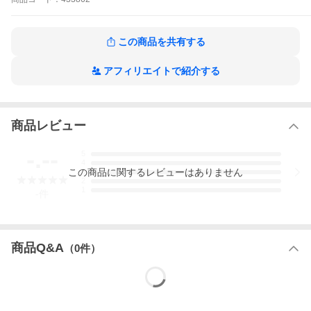
ブルーライト 反射防止 PCメガネ シニアグラス 度付き レディー
ス メンズ 男性 女性 ポリカーボネート ゴム 廃タイヤ 男女兼用 丈
夫 お洒落 シンプル スタイリッシュ デザイン レンズ 丸 便利 快適
この商品を共有する
パソコン PC 集中 疲れにくい アイウェア リサイクル アップサイ
クリング エコ リサイクルタイヤ サスティナブル SDGs ラウンド
型 丸眼鏡 レトロ 黒 マットフレーム ギフト プレゼント 贈り物 寄
アフィリエイトで紹介する
付 学校支援 パラグアイ パラフィナ 1 1.5 2 2.5
商品レビュー
-.--
5
4
この
商品
に関するレビューはありません
3
2
1
-
件
商品Q&A
（
0
件）