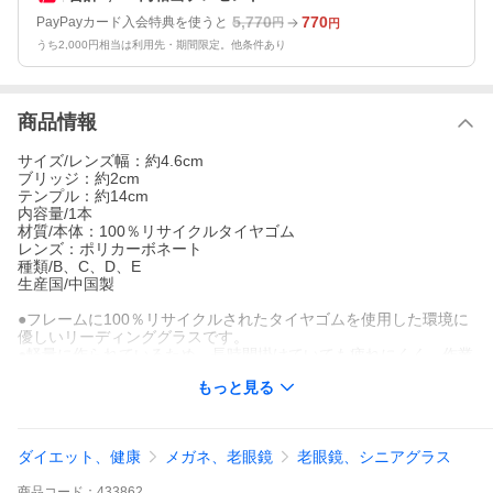
5,770
770
PayPayカード入会特典を使うと
円
円
うち2,000円相当は利用先・期間限定。他条件あり
商品情報
サイズ/レンズ幅：約4.6cm
ブリッジ：約2cm
テンプル：約14cm
内容量/1本
材質/本体：100％リサイクルタイヤゴム
レンズ：ポリカーボネート
種類/B、C、D、E
生産国/中国製
●フレームに100％リサイクルされたタイヤゴムを使用した環境に
優しいリーディンググラスです。
●軽量に作られているため、長時間掛けていても疲れにくく、作業
に集中できます。
もっと見る
●ポリカーボネート製のレンズで、厚み約1mmと非常に薄く軽量
です。
●度数が+1.00〜+2.50までの4段階でお選びいただけます。
●反射防止加工で映り込みを低減してくれます。
ダイエット、健康
メガネ、老眼鏡
老眼鏡、シニアグラス
●ブルーライトカットフィルターがかかっているので、目の負担を
和らげてくれます。
商品
コード：
433862