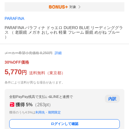
対象
PARAFINA
PARAFINA パラフィナ ドゥエロ DUERO BLUE リーディンググラ
ス （ 老眼鏡 メガネ おしゃれ 軽量 フレーム 眼鏡 めがね ブルー
）
メーカー希望小売価格
8,250
円
詳細
30%OFF価格
5,770
円
送料無料
（
東京都
）
条件により送料が異なる場合があります。
全額PayPay残高で支払い&LINEと連携で
内訳
獲得
5
%
（
263
pt）
獲得のうち4.5%は
利用先・期間限定
ログインして確認