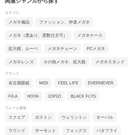
関連ジャンルから探す
カテゴリ
メガネ備品
ファッション、伊達メガネ
メガネ（度あり、度数注文可）
メガネケース
拡大鏡、ルーペ
メガネチェーン
PCメガネ
[ DETAIL ]
メガネレンズ
その他メガネ、拡大鏡
メガネスタンド
ブランド
名古屋眼鏡
MIDI
FEEL LIFE
EVERNEVER
FILA
HOYA
IZIPIZI
BLACK FLYS
フレーム形状
スクエア
ボストン
ウェリントン
オーバル
ラウンド
サーモント
フォックス
バタフライ