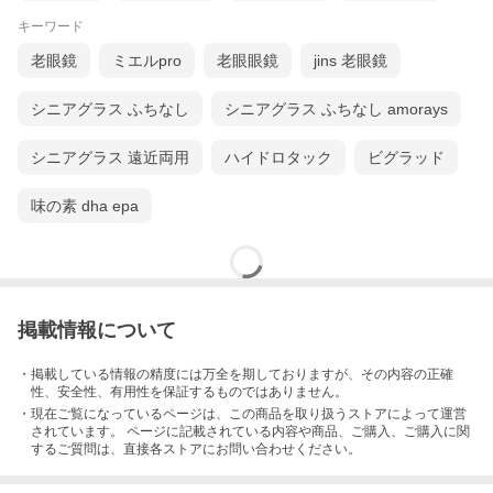
キーワード
老眼鏡
ミエルpro
老眼眼鏡
jins 老眼鏡
シニアグラス ふちなし
シニアグラス ふちなし amorays
シニアグラス 遠近両用
ハイドロタック
ビグラッド
フレームに100％リサイクルされたタイヤゴムを使用した環境に優
味の素 dha epa
しいリーディンググラスです。
掲載情報について
・掲載している情報の精度には万全を期しておりますが、その内容の正確
性、安全性、有用性を保証するものではありません。
・現在ご覧になっているページは、この
商品
を取り扱うストアによって運営
されています。 ページに記載されている内容
や商品、ご購入
、ご購入に関
するご質問は、直接各ストアにお問い合わせください。