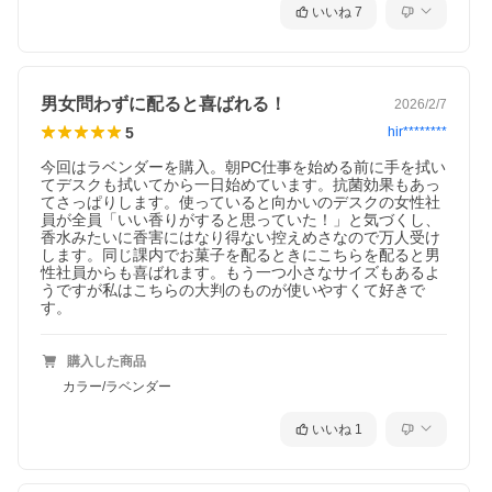
いいね
7
男女問わずに配ると喜ばれる！
2026/2/7
5
hir********
今回はラベンダーを購入。朝PC仕事を始める前に手を拭い
てデスクも拭いてから一日始めています。抗菌効果もあっ
てさっぱりします。使っていると向かいのデスクの女性社
員が全員「いい香りがすると思っていた！」と気づくし、
香水みたいに香害にはなり得ない控えめさなので万人受け
します。同じ課内でお菓子を配るときにこちらを配ると男
性社員からも喜ばれます。もう一つ小さなサイズもあるよ
うですが私はこちらの大判のものが使いやすくて好きで
す。
購入した商品
カラー/ラベンダー
いいね
1