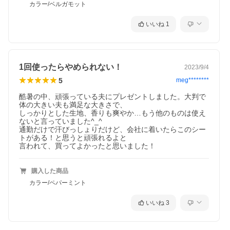
カラー/ベルガモット
いいね
1
1回使ったらやめられない！
2023/9/4
5
meg********
酷暑の中、頑張っている夫にプレゼントしました。大判で
体の大きい夫も満足な大きさで、

しっかりとした生地、香りも爽やか…もう他のものは使え
ないと言っていました^_^

通勤だけで汗びっしょりだけど、会社に着いたらこのシー
トがある！と思うと頑張れるよと

言われて、買ってよかったと思いました！
購入した商品
カラー/ペパーミント
いいね
3