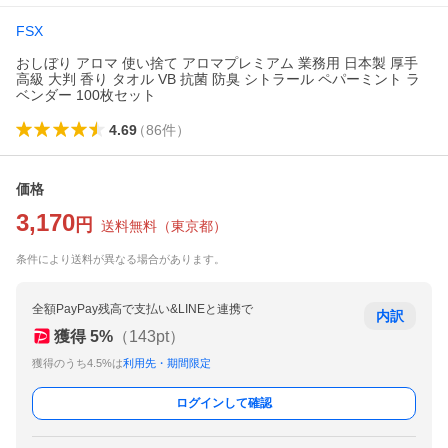
FSX
おしぼり アロマ 使い捨て アロマプレミアム 業務用 日本製 厚手
高級 大判 香り タオル VB 抗菌 防臭 シトラール ペパーミント ラ
ベンダー 100枚セット
4.69
（
86
件
）
価格
3,170
円
送料無料
（
東京都
）
条件により送料が異なる場合があります。
全額PayPay残高で支払い&LINEと連携で
内訳
獲得
5
%
（
143
pt）
獲得のうち4.5%は
利用先・期間限定
ログインして確認