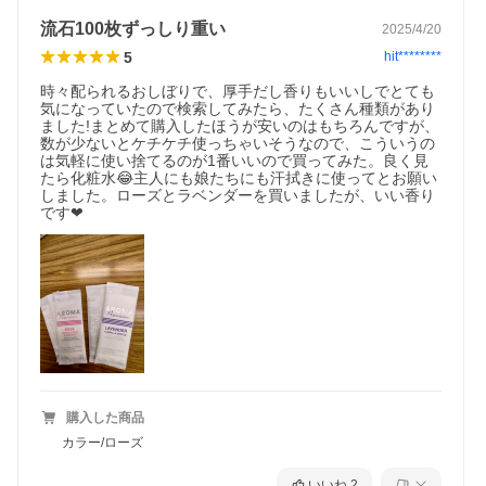
流石100枚ずっしり重い
2025/4/20
5
hit********
時々配られるおしぼりで、厚手だし香りもいいしでとても
気になっていたので検索してみたら、たくさん種類があり
ました!まとめて購入したほうが安いのはもちろんですが、
数が少ないとケチケチ使っちゃいそうなので、こういうの
は気軽に使い捨てるのが1番いいので買ってみた。良く見
たら化粧水😂主人にも娘たちにも汗拭きに使ってとお願い
しました。ローズとラベンダーを買いましたが、いい香り
購入した商品
カラー/ローズ
いいね
2