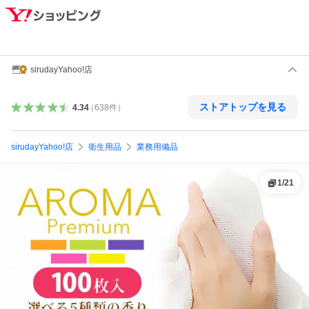
sirudayYahoo!店
ストアトップを見る
4.34
（
638
件
）
sirudayYahoo!店
衛生用品
業務用備品
1
/
21