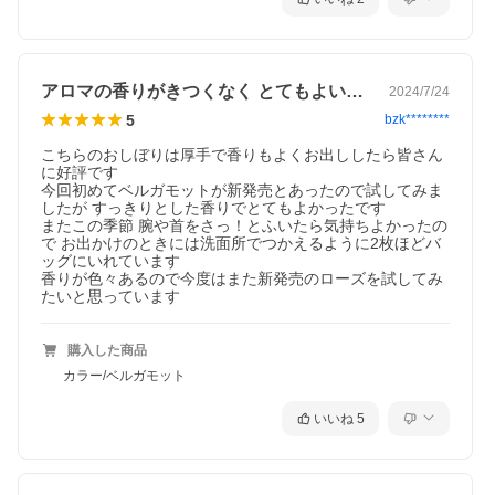
アロマの香りがきつくなく とてもよいです！
2024/7/24
5
bzk********
こちらのおしぼりは厚手で香りもよくお出ししたら皆さん
に好評です

今回初めてベルガモットが新発売とあったので試してみま
したが すっきりとした香りでとてもよかったです

またこの季節 腕や首をさっ！とふいたら気持ちよかったの
で お出かけのときには洗面所でつかえるように2枚ほどバ
ッグにいれています

香りが色々あるので今度はまた新発売のローズを試してみ
たいと思っています
購入した商品
カラー/ベルガモット
いいね
5