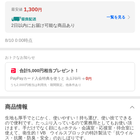
1,300
最安値
円
一覧を見る
2日以内にお届け可能な商品あり
8/10 0:00
時点
おトクなお知らせ
合計5,000円相当プレゼント！
3,170
0
PayPayカード入会特典を使うと
円
円
うち2,000円相当は利用先・期間限定。他条件あり
商品情報
生地も厚手でとにかく、使いやすい！持ち運び、使い捨てできる
ので便利です。たっぷり入っているので業務用としてもお使い頂
けます。手だけでなく顔にも♪ホテル・会議室・応接室・待合室に
使えて、衛生的！VB ウイルスブロックの特許製法で「抗ウイル
ス・抗菌・防臭・安全」のおしぼりです。