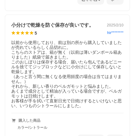
小分けで乾燥を防ぐ保存が良いです。
2025/2/10
5
hir********
以前から使用しており、前は別の所から購入していました
が売れているらしく品切れに。

こちらのストアは、箱が無く（以前は薄いダンボール箱あ
りました）紙袋で届きました。

このおしぼりは保存する場合、届いたら包んであるビニー
ルを捨ててジップロックなどに小分けにして保存しないと
乾燥します。

（あっと言う間に無くなる使用頻度の場合は当てはまりま
せん。）

それから、新しい香りのベルガモットと悩みました。

あくまで成分として精油が入っている場合ですが、ベルガ
モットは日焼けします。

お客様が手を拭いて直射日光で日焼けするといけないと思
い、いつものシトラールにしました。
購入した商品
カラー/シトラール