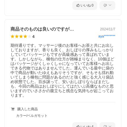
いいね
0
商品そのものは良いのですが…
2024/11/7
4
aya********
期待通りです。マッサージ後のお客様へお茶と共にお出し
しておりますが、香りも良く、おしぼりの厚みもしっかり
していてパッケージもですが高級感あって喜ばれていま
す。しかしながら、梱包の仕方が雑極まりなく、10個ほど
はパッケージがくしゃくしゃになっていてお客様へお出し
できる代物ではありませんでした。運んでいる最中に袋の
中で商品が動いたゆえもありそうですが、そもそも揺れ動
いてしまう梱包に問題があるのだと強く感じる大入り袋詰
め状態でした。百歩譲って、安いおしぼりならばまだし
も、今回の商品はおしぼりにしてはだいぶ高価なものと思
いますのでいささかの腹立ちと残念な気持ちが起こってお
ります。
購入した商品
カラー/ベルガモット
いいね
4