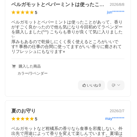
ベルガモットとペパーミントは使ったこと…
2026/8/8
5
jun********
ベルガモットとペパーミントは使ったことがあって、香り
がすごく良かったので他も気になり今回初めてラベンダー
を購入しました(^^) こちらも香りが良くて気に入りました
✨

厚みもあるので乾燥しにくく長く使えるところがいいで
す‼︎ 事務の仕事の合間に使ってますがいい香りに癒されて
リフレッシュにもなります⭐︎
購入した商品
カラー/ラベンダー
いいね
0
夏のお守り
2026/2/7
5
may********
ベルガモットなど柑橘系の香りなら食事を邪魔しない。外
出先で用途によって香りを変えて楽しんでいます。夏場は