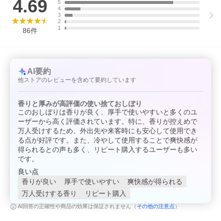
4.69
5
4
3
2
1
86
件
AI要約
他ストアのレビューを含めて要約しています
香りと厚みが高評価の使い捨ておしぼり
このおしぼりは香りが良く、厚手で使いやすいと多くのユ
ーザーから高く評価されています。特に、香りが控えめで
万人受けするため、外出先や来客時にも安心して使用でき
る点が好評です。また、冷やして使用することで爽快感が
得られるとの声も多く、リピート購入するユーザーも多い
です。
良い点
香りが良い
厚手で使いやすい
爽快感が得られる
万人受けする香り
リピート購入
その他の注意点
AI回答の正確性や商品の効果は保証されません（
）