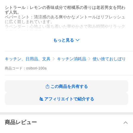
シトラール：レモンの香味成分で柑橘系の香りは老若男女を問わ
ず人気。
ペパーミント：清涼感のある爽やかなメントールはリフレッシュ
に広く親しまれています。
ラベンダー：心地よい落ち着いた華やかさで和み時間やリラック
スタイムに人気です。
ローズ：豊かで気品のある甘さの中にフレッシュさも持ち合わせ
もっと見る
た王道の香り。
ベルガモット：優雅な柑橘系の香りでアールグレイの香り付けと
しても有名。
キッチン、日用品、文具
キッチン消耗品
使い捨ておしぼり
入 数:100本
おしぼりサイズ:横255mm×縦270mm
商品
コード：
osibori-100a
関連ワード
おしぼり 使い捨て おしぼり 業務用 タオル ウェッティー ウェッテ
イ 子供 保育園 幼稚園 小学校 塾 介護施設 老人ホーム デイサービ
この商品を共有する
ス ホテル 会議室 応接室 待合室
アフィリエイトで紹介する
商品レビュー