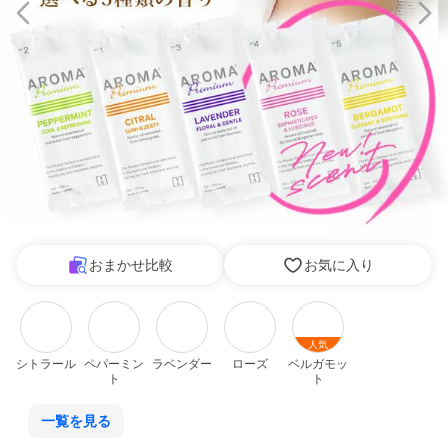
おまかせ比較
お気に入り
人気
シトラール
ペパーミン
ラベンダー
ローズ
ベルガモッ
ト
ト
一覧を見る