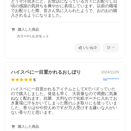
どうぞ汗拭きにと、お世話になっている方々にお配りし日
頃の感謝の気持ちを爽やかに表現しています。以前の職場
でお配りした際、皆さん気に入られたようで、おのおの購
入されるようになりました。
購入した商品
カラー/ベルガモット
いいね
0
ハイスペに一目置かれるおしぼり
2024/11/29
5
hir********
ハイスペに一目置かれるアイテムとしてXでバズっていた
ので購入しました。発送も早く、大容量なので周囲に気兼
ねなく配れます。抗菌、大判なので化粧ポーチに入れてお
き夏場に汗をかいてしまった際のふき取りにも使っていま
した。香りはやや控えめですが万人受けする嫌いな人がい
ない香りだと思います。
購入した商品