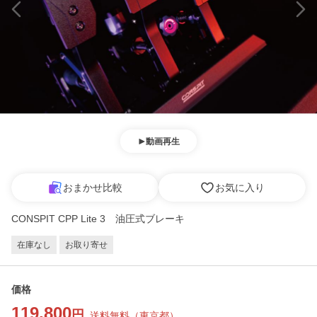
動画再生
おまかせ比較
お気に入り
CONSPIT CPP Lite 3 油圧式ブレーキ
在庫なし
お取り寄せ
価格
119,800
円
送料無料
（
東京都
）