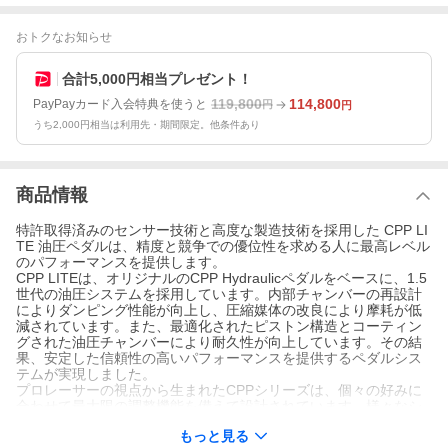
おトクなお知らせ
合計5,000円相当プレゼント！
119,800
114,800
PayPayカード入会特典を使うと
円
円
うち2,000円相当は利用先・期間限定。他条件あり
商品情報
特許取得済みのセンサー技術と高度な製造技術を採用した CPP LI
TE 油圧ペダルは、精度と競争での優位性を求める人に最高レベル
のパフォーマンスを提供します。
CPP LITEは、オリジナルのCPP Hydraulicペダルをベースに、1.5
世代の油圧システムを採用しています。内部チャンバーの再設計
によりダンピング性能が向上し、圧縮媒体の改良により摩耗が低
減されています。また、最適化されたピストン構造とコーティン
グされた油圧チャンバーにより耐久性が向上しています。その結
果、安定した信頼性の高いパフォーマンスを提供するペダルシス
テムが実現しました。
プロレーサーの視点から生まれたCPPシリーズは、個々の好みに
合わせて最大限の調整機能を備えて設計されています。様々なシ
ートポジションへの適応からペダルフィーリングの微調整まで、C
もっと見る
PP LITEは卓越した性能を発揮します。