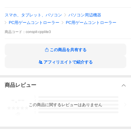
M-DVF振動フィードバックモジュールを標準装備し、シミュレー
ションレースで見逃されがちな重要な情報を提供します。
製品寸法：327x388x282mm 最大ブレーキ圧：100MPa
スマホ、タブレット、パソコン
パソコン周辺機器
PC用ゲームコントローラー
PC用ゲームコントローラー
商品
コード：
conspit-cpplite3
この商品を共有する
アフィリエイトで紹介する
商品レビュー
-.--
5
4
この
商品
に関するレビューはありません
3
2
1
-
件