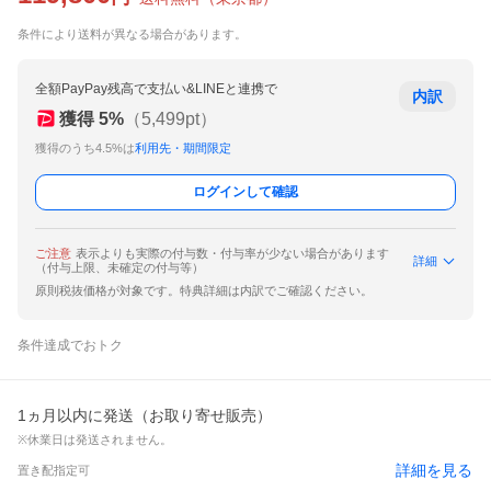
条件により送料が異なる場合があります。
全額PayPay残高で支払い&LINEと連携で
内訳
獲得
5
%
（
5,499
pt）
獲得のうち4.5%は
利用先・期間限定
ログインして確認
ご注意
表示よりも実際の付与数・付与率が少ない場合があります
詳細
（付与上限、未確定の付与等）
原則税抜価格が対象です。特典詳細は内訳でご確認ください。
条件達成でおトク
1ヵ月以内に発送（お取り寄せ販売）
※休業日は発送されません。
詳細を見る
置き配指定可