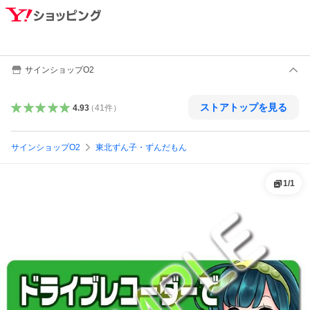
サインショップO2
ストアトップを見る
4.93
（
41
件
）
サインショップO2
東北ずん子・ずんだもん
1
/
1