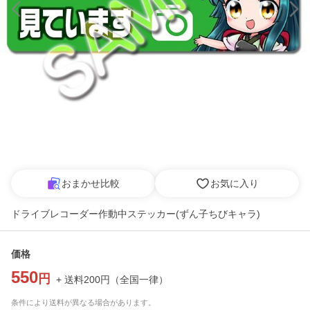
おまかせ比較
お気に入り
ドライブレコーダー作動中ステッカー(ずん子ちびキャラ)
価格
550
円
+ 送料
200
円
（
全国一律
）
条件により送料が異なる場合があります。