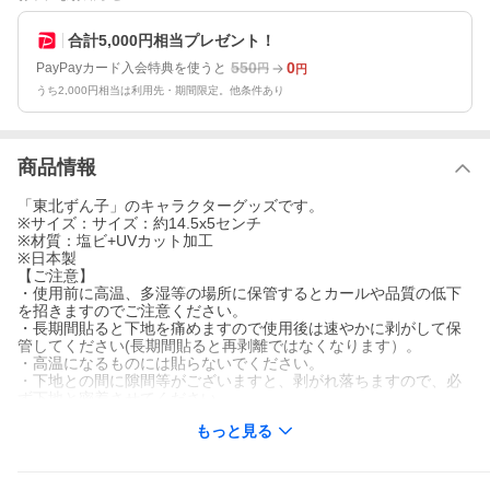
合計5,000円相当プレゼント！
550
0
PayPayカード入会特典を使うと
円
円
うち2,000円相当は利用先・期間限定。他条件あり
商品情報
「東北ずん子」のキャラクターグッズです。
※サイズ：サイズ：約14.5x5センチ
※材質：塩ビ+UVカット加工
※日本製
【ご注意】
・使用前に高温、多湿等の場所に保管するとカールや品質の低下
を招きますのでご注意ください。
・長期間貼ると下地を痛めますので使用後は速やかに剥がして保
管してください(長期間貼ると再剥離ではなくなります）。
・高温になるものには貼らないでください。
・下地との間に隙間等がございますと、剥がれ落ちますので、必
ず下地と密着させてください。
・貼り込みはお客様の責任において貼ってください。下地の破
もっと見る
損、剥がれ、糊残り等に関しましては、当社では責任は負いかね
ますのでご了承くださいませ。
※本商品単体でのご注文の場合は発送はクリックポストを使用い
たします。ポストに投函されますので、投函後の紛失は責任を持