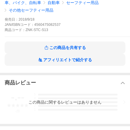
車、バイク、自転車
自動車
セーフティー用品
ちかねますのでご了承ください(その際はお客様より日本郵便へお
問い合わせください。
その他セーフティー用品
発売日：
2018/9/18
JAN/ISBNコード：
4560475082537
商品
コード：
ZNK-STC-S13
この商品を共有する
アフィリエイトで紹介する
商品レビュー
-.--
5
4
この
商品
に関するレビューはありません
3
2
1
-
件