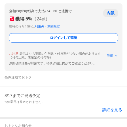
全額PayPay残高で支払い&LINEと連携で
内訳
獲得
5
%
（
24
pt）
獲得のうち4.5%は
利用先・期間限定
ログインして確認
ご注意
表示よりも実際の付与数・付与率が少ない場合があります
詳細
（付与上限、未確定の付与等）
原則税抜価格が対象です。特典詳細は内訳でご確認ください。
条件達成でおトク
8/17までに発送予定
※休業日は発送されません。
詳細を見る
おトクなお知らせ