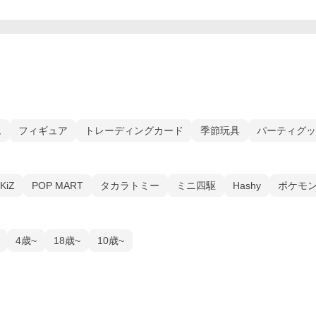
ム
フィギュア
トレーディングカード
季節玩具
パーティグッ
KiZ
POP MART
タカラトミー
ミニ四駆
Hashy
ポケモ
4歳~
18歳~
10歳~