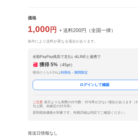
価格
1,000
円
+ 送料
200
円
（
全国一律
）
条件により送料が異なる場合があります。
全額PayPay残高で支払い&LINEと連携で
獲得
5
%
（
45
pt）
獲得のうち4.5%は
利用先・期間限定
ログインして確認
ご注意
表示よりも実際の付与数・付与率が少ない場合があります（
与上限、未確定の付与等）
原則税抜価格が対象です。特典詳細は内訳でご確認ください。
発送日情報なし