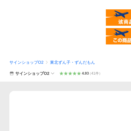
サインショップO2
東北ずん子・ずんだもん
サインショップO2
4.93
（
41
件
）