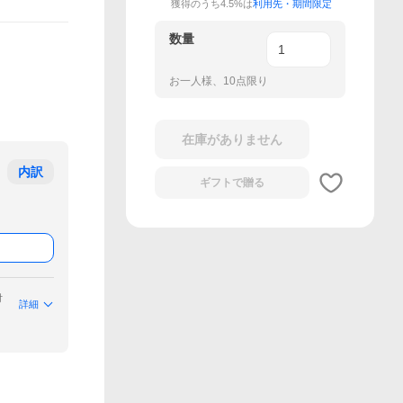
獲得のうち4.5%は
利用先・期間限定
数量
お一人様、10点限り
在庫がありません
内訳
ギフトで
贈る
付
詳細