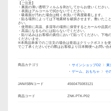
【ご注意】
・裏面の薄い透明フィルムを剥がしてからお使いください
・表面はアルコールで拭かないでください。
・吸着面が汚れた場合は軽く水洗いで再度吸着します。
・貼る場所によっては下地素材を破損させます。敷いたこ
さい。
・使用前に高温、多湿等の場所に保管するとカールや品質
・高温になるものには貼らないでください。
・貼り込みはお客様の責任において貼ってください。下地
くださいませ。
※本商品単体でのご注文の場合は発送はクリックポストを
でご了承ください(その際はお客様より日本郵便へお問い合
商品
カテゴリ
サインショップO2
東
ゲーム、おもちゃ
そ
JAN/ISBNコード
4560475083121
商品
コード
ZNK-PTK-P02