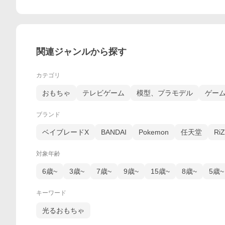
関連ジャンルから探す
カテゴリ
おもちゃ
テレビゲーム
模型、プラモデル
ゲー
ブランド
ベイブレードX
BANDAI
Pokemon
任天堂
RiZ
対象年齢
6歳~
3歳~
7歳~
9歳~
15歳~
8歳~
5歳~
キーワード
光るおもちゃ