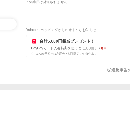
※休業日は発送されません。
Yahoo!ショッピングからのオトクなお知らせ
合計5,000円相当プレゼント！
1,000
0
PayPayカード入会特典を使うと
円
円
うち2,000円相当は利用先・期間限定。他条件あり
違反申告