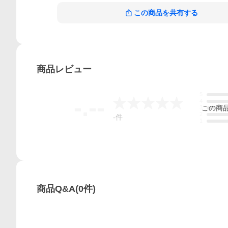
この商品を共有する
商品
レビュー
5
-.--
4
この
商
3
2
-
件
1
商品Q&A
(
0
件)