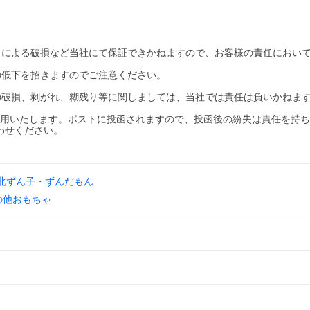
。
とによる破損など当社にて保証できかねますので、お客様の責任におい
の低下を招きますのでご注意ください。
の破損、剥がれ、糊残り等に関しましては、当社では責任は負いかねま
使用いたします。ポストに投函されますので、投函後の紛失は責任を持
わせください。
北ずん子・ずんだもん
の他おもちゃ