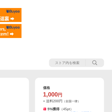
価格
1,000
円
+ 送料
200
円
（
全国一律
）
5
%獲得
（
45
pt）