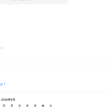
い！
とは？
2026年9月
日
月
火
水
木
金
土