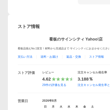
ストア情報
看板のサインシティ Yahoo!店
看板品揃えNo.1宣言！材料から完成品まで サインシティにおまかせくださ
支払い方法
送料・お届け
返品・交換
ストア情報
ストア評価
レビュー
注文キャンセル発生率
4.62
3.188％
29
件の評価を見る
注文キャンセル発生率
営業日
2026年8月
日
月
火
水
木
金
土