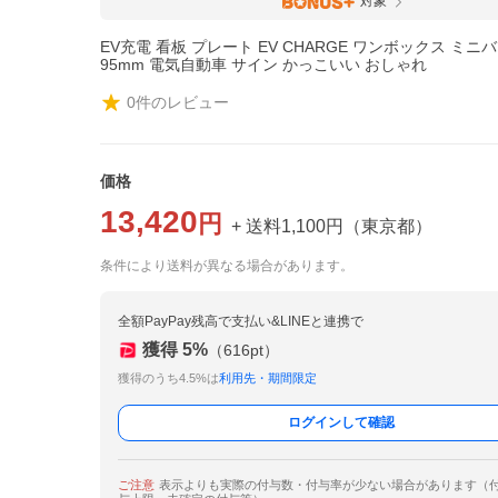
対象
EV充電 看板 プレート EV CHARGE ワンボックス ミニバン
95mm 電気自動車 サイン かっこいい おしゃれ
0
件のレビュー
価格
13,420
円
+ 送料
1,100
円
（
東京都
）
条件により送料が異なる場合があります。
全額PayPay残高で支払い&LINEと連携で
獲得
5
%
（
616
pt）
獲得のうち4.5%は
利用先・期間限定
ログインして確認
ご注意
表示よりも実際の付与数・付与率が少ない場合があります（