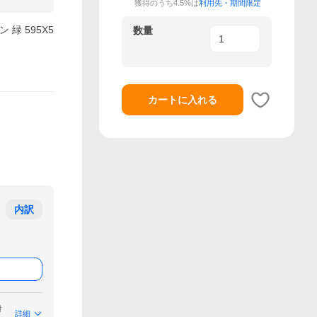
獲得のうち4.5%は
利用先・期間限定
 緑 595X5
数量
カートに入れる
内訳
付
詳細