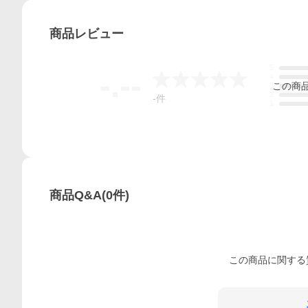
商品
レビュー
5
-.--
4
この
商
3
2
-
件
1
商品Q&A
(
0
件)
この
商品
に関する