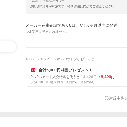
与上限、未確定の付与等）
原則税抜価格が対象です。特典詳細は内訳でご確認ください。
メーカー在庫確認後あり5日、なし6ヶ月以内に発送
※休業日は発送されません。
Yahoo!ショッピングからのオトクなお知らせ
合計5,000円相当プレゼント！
13,420
8,420
PayPayカード入会特典を使うと
円
円
うち2,000円相当は利用先・期間限定。他条件あり
違反申告