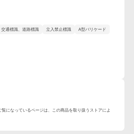
交通標識、道路標識
立入禁止標識
A型バリケード
ご覧になっているページは、この
商品
を取り扱うストアによ