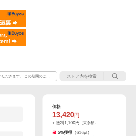
いただきます。 この期間のご注
また、休業前後はご注文など混み
了承ください。
価格
13,420
円
+ 送料
1,100
円
（
東京都
）
5
%獲得
（
616
pt）