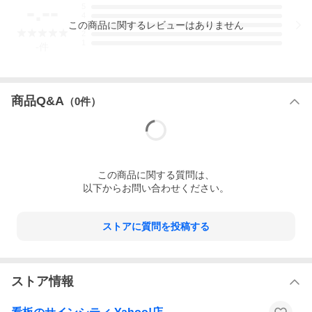
仕上げ
角R加工
-.--
5
4
この
商品
に関するレビューはありません
3
2
1
-
件
商品Q&A
（
0
件）
この
商品
に関する質問は、
以下からお問い合わせください。
ストアに質問を投稿する
ストア情報