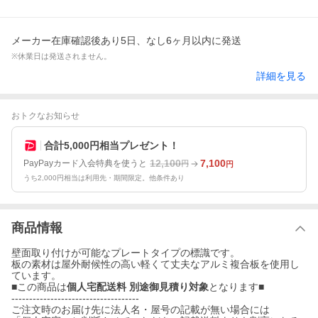
メーカー在庫確認後あり5日、なし6ヶ月以内に発送
※休業日は発送されません。
詳細を見る
おトクなお知らせ
合計5,000円相当プレゼント！
12,100
7,100
PayPayカード入会特典を使うと
円
円
うち2,000円相当は利用先・期間限定。他条件あり
商品情報
壁面取り付けが可能なプレートタイプの標識です。
板の素材は屋外耐候性の高い軽くて丈夫なアルミ複合板を使用し
ています。
■この商品は
個人宅配送料 別途御見積り対象
となります■
------------------------------------
ご注文時のお届け先に法人名・屋号の記載が無い場合には