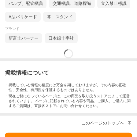
バルブ、配管標識
交通標識、道路標識
立入禁止標識
A型バリケード
幕、スタンド
ブランド
新富士バーナー
日本緑十字社
掲載情報について
・掲載している情報の精度には万全を期しておりますが、その内容の正確
性、安全性、有用性を保証するものではありません。
・現在ご覧になっているページは、この
商品
を取り扱うストアによって運営
されています。 ページに記載されている内容
や商品、ご購入
、ご購入に関
するご質問は、直接各ストアにお問い合わせください。
このページのトップへ