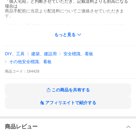
「個人宅宛」と判断させていただき、記載送料よりも割高になる
場合は
商品手配前に当店より配送料についてご連絡させていただきま
す。
ご提示した配送料についてご了承いただくまで、ご注文は保留と
なります。
もっと見る
ご注文時記載のメールアドレスのメール受信設定は
当店からのご連絡を確認できる状態にしていただきますようお願
い申し上げます。
DIY、工具
建築、建設用
安全標識、看板
------------------------------------
東京電力様が商標登録されている「CHARGING POINT」マークの
その他安全標識、看板
商品は自社ECサイトで取り扱っております。
下記URLよりお越しください。
商品
コード：
164426
※外部サイト（自社ECサイト：サインシティ）へ移動します。
<u>https://www.trade-sign.com/main/ev-sign/plate.html</u>
商品仕様
この商品を共有する
サイズ
W445×H445mm
構造
アルミ複合板3mm厚+片面インクジェット
アフィリエイトで紹介する
メディア貼り+ラミネートフィルム
アルミ複合板
一般的に使用される看板材料の板です。
（裏面グレー）
インクジェットメディ
屋外耐候性のある塩ビシートを使用してい
ア
ます。
商品レビュー
ラミネートフィルム
UVカット機能があるので色褪せを防ぎま
す。