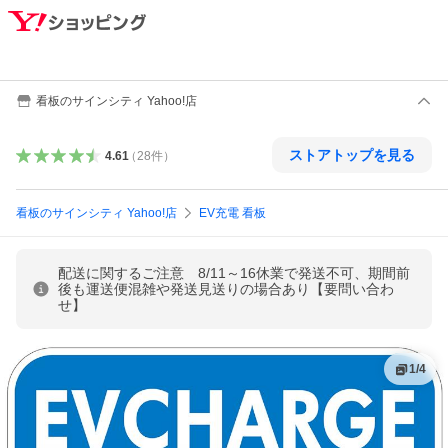
看板のサインシティ Yahoo!店
ストアトップを見る
4.61
（
28
件
）
看板のサインシティ Yahoo!店
EV充電 看板
配送に関するご注意 8/11～16休業で発送不可、期間前
後も運送便混雑や発送見送りの場合あり【要問い合わ
せ】
1
/
4