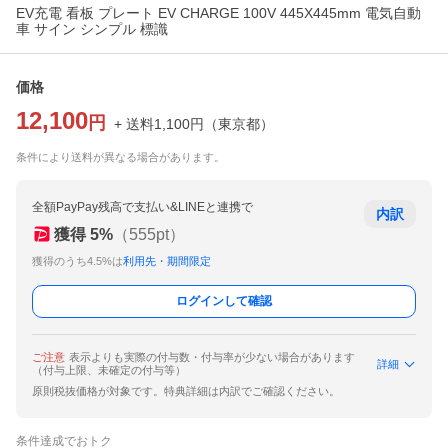
EV充電 看板 プレート EV CHARGE 100V 445X445mm 電気自動
車 サイン シンプル 標識
価格
12,100
円
+ 送料
1,100
円
（
東京都
）
条件により送料が異なる場合があります。
全額PayPay残高で支払い&LINEと連携で
内訳
獲得
5
%
（
555
pt）
獲得のうち4.5%は
利用先・期間限定
ログインして確認
ご注意
表示よりも実際の付与数・付与率が少ない場合があります
詳細
（付与上限、未確定の付与等）
原則税抜価格が対象です。特典詳細は内訳でご確認ください。
条件達成でおトク