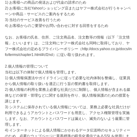
1) お客様への商品の発送および代金の請求のため

2) お客様に当社Yahoo!ショッピング店またはヤフー株式会社が行うキャンペ
ーンや商品・サービスのご案内をするため

3) 当社のサービス改善を行うため

4) お客様からのご要望やお問い合わせに対する回答をするため

なお、お客様の氏名、住所、ご注文商品名、注文数等の情報（以下「注文情
報」といいます）は、ご注文時にヤフー株式会社も同時に取得しており、ヤ
フー株式会社の定めるプライバシーポリシー（http://docs.yahoo.co.jp/docs/in
fo/terms/chapter1.html#cf2nd）に従い取り扱われます。

2.個人情報の管理について

当社は以下の体制で個人情報を管理します。

1) 個人情報保護法やガイドラインに従って必要な社内体制を整備し、従業員
から個人情報の取り扱いを適正に行う旨の誓約書を取得します。

2) 個人情報の利用を業務上必要な社員だけに制限し、個人情報が含まれる媒
体などの保管・管理などに関する規則を作り、個人情報保護のための措置を
講じます。

3) システムに保存されている個人情報については、業務上必要な社員だけが
利用できるようアカウントとパスワードを用意し、アクセス権限管理を実施
します。なお、アカウントとパスワードは漏えい、滅失のないよう厳重に管
理します。

4) インターネットによる個人情報にかかわるデータ伝送時のセキュリティー
のため、必要なウェブページに業界標準の暗号化通信であるSSLを使用しま