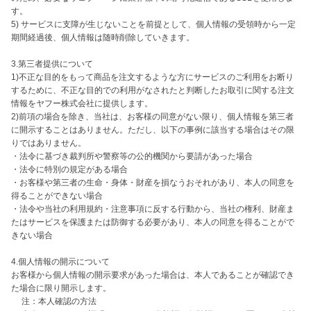
す。

5) サービスに支障が生じないことを前提として、個人情報の受領時から一定
期間経過後、個人情報は随時削除していきます。

3.第三者提供について

1)不正な目的をもって商品を注文するような方にサービスのご利用をお断り
するために、不正な目的での利用がなされたと判断したお取引に関する注文
情報をヤフー株式会社に提供します。

2)前項の場合を除き、当社は、お客様の同意がない限り、個人情報を第三者
に開示することはありません。ただし、以下の事例に該当する場合はその限
りではありません。

・法令に基づき裁判所や警察等の公的機関から要請があった場合

・法令に特別の規定がある場合

・お客様や第三者の生命・身体・財産を損なうおそれがあり、本人の同意を
得ることができない場合

・法令や当社の利用規約・注意事項に反する行動から、当社の権利、財産ま
たはサービスを保護または防御する必要があり、本人の同意を得ることがで
きない場合

4.個人情報の開示について

お客様から個人情報の開示要求があった場合は、本人であることが確認でき
た場合に限り開示します。

　 注：本人確認の方法
