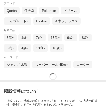
ブランド
Qanba
任天堂
Pokemon
ドリーム
ベイブレードX
Hasbro
鈴木ラテックス
対象年齢
6歳~
3歳~
7歳~
15歳~
9歳~
8歳~
5歳~
4歳~
18歳~
10歳~
キーワード
ジェンガ 木製
スーパーボール 45mm
ローター
掲載情報について
・掲載している情報の精度には万全を期しておりますが、その内容の正確
性、安全性、有用性を保証するものではありません。