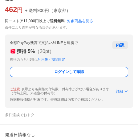
462
円
+ 送料
900
円
（
東京都
）
同一ストア11,000円以上で
送料無料
対象商品を見る
条件により送料が異なる場合があります。
全額PayPay残高で支払い&LINEと連携で
内訳
獲得
5
%
（
20
pt）
獲得のうち4.5%は
利用先・期間限定
ログインして確認
ご注意
表示よりも実際の付与数・付与率が少ない場合があります
詳細
（付与上限、未確定の付与等）
原則税抜価格が対象です。特典詳細は内訳でご確認ください。
条件達成でおトク
発送日情報なし