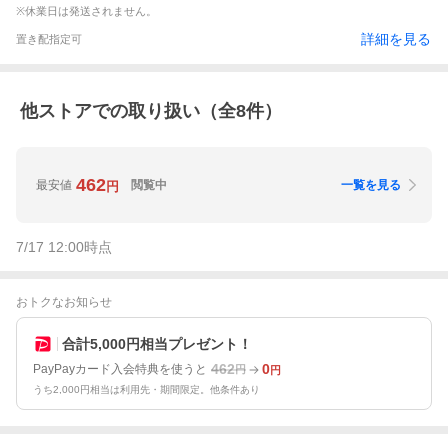
※休業日は発送されません。
詳細を見る
置き配指定可
他ストアでの取り扱い（全
8
件）
462
最安値
閲覧中
一覧を見る
円
7/17 12:00
時点
おトクなお知らせ
合計5,000円相当プレゼント！
462
0
PayPayカード入会特典を使うと
円
円
うち2,000円相当は利用先・期間限定。他条件あり