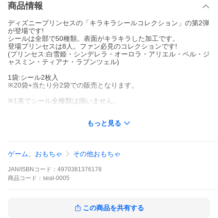
商品情報
ディズニープリンセスの「キラキラシールコレクション」の第2弾
が登場です!
シールは全部で50種類。表面がキラキラした加工です。
登場プリンセスは8人。ファン必見のコレクションです!
(プリンセス:白雪姫・シンデレラ・オーロラ・アリエル・ベル・ジ
ャスミン・ティアナ・ラプンツェル)
1袋:シール2枚入
※20袋+当たり分2袋での販売となります。
※1束でシール全種類は揃いません。
シールサイズ:52mm×52mm
もっと見る
ゲーム、おもちゃ
その他おもちゃ
JAN/ISBNコード：
4970381376178
商品
コード：
seal-0005
この商品を共有する