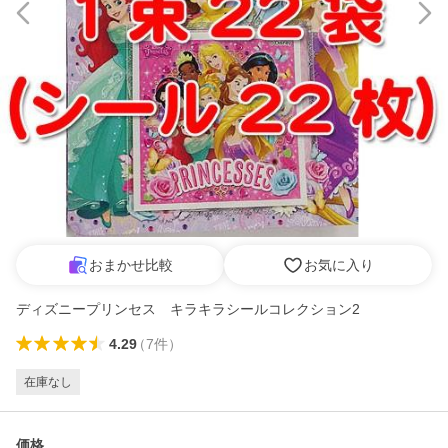
おまかせ比較
お気に入り
ディズニープリンセス キラキラシールコレクション2
4.29
（
7
件
）
在庫なし
価格