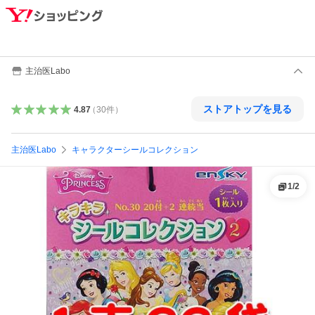
主治医Labo
ストアトップを見る
4.87
（
30
件
）
主治医Labo
キャラクターシールコレクション
1
/
2