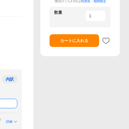
獲得のうち4.5%は
利用先・期間限定
数量
カートに入れる
内訳
付
詳細