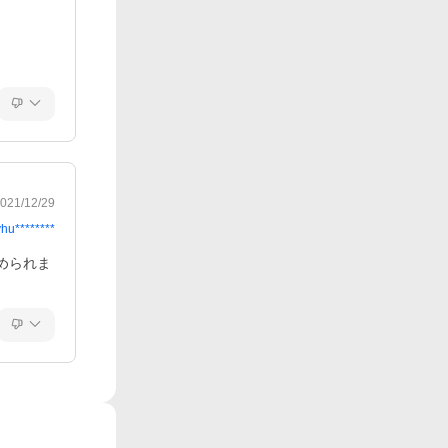
021/12/29
yhu********
められま