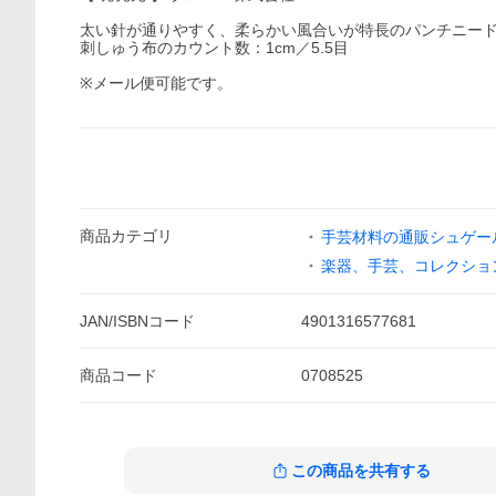
太い針が通りやすく、柔らかい風合いが特長のパンチニー
刺しゅう布のカウント数：1cm／5.5目
※メール便可能です。
商品
カテゴリ
手芸材料の通販シュゲールY
楽器、手芸、コレクショ
JAN/ISBNコード
4901316577681
商品
コード
0708525
この商品を共有する