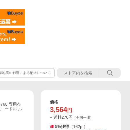
熊本県地震の影響による配送について
価格
768 専用布
3,564
糸ニードル ル
円
+ 送料
270
円
（
全国一律
）
5
%獲得
（
162
pt）