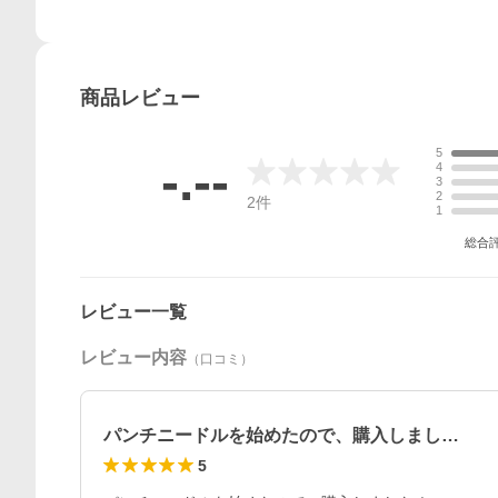
商品
レビュー
5
-.--
4
3
2
2
件
1
総合
レビュー一覧
レビュー内容
（口コミ）
パンチニードルを始めたので、購入しまし…
5