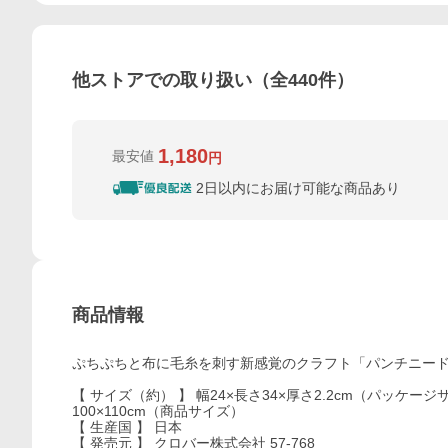
他ストアでの取り扱い（全
440
件）
1,180
最安値
円
2日以内にお届け可能な商品あり
商品情報
ぷちぷちと布に毛糸を刺す新感覚のクラフト「パンチニー
【 サイズ（約） 】 幅24×長さ34×厚さ2.2cm（パッケージ
100×110cm（商品サイズ）
【 生産国 】 日本
【 発売元 】 クロバー株式会社 57-768