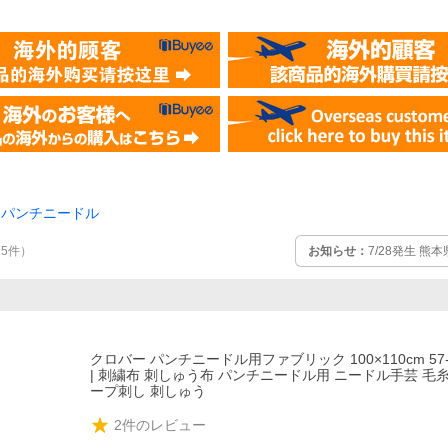
パンチニードル
お知らせ：
7/28発生 
75
件
）
クロバー パンチニードル用ファブリック 100×110cm 57-
| 刺繍布 刺しゅう布 パンチニードル用 ニードル手芸 毛
ープ刺し 刺しゅう
2
件のレビュー