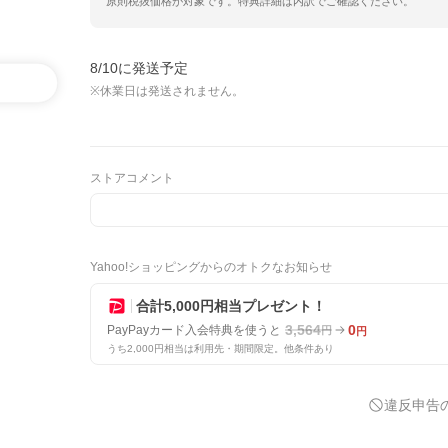
原則税抜価格が対象です。特典詳細は内訳でご確認ください。
8/10に発送予定
※休業日は発送されません。
ストアコメント
Yahoo!ショッピングからのオトクなお知らせ
合計5,000円相当プレゼント！
3,564
0
PayPayカード入会特典を使うと
円
円
うち2,000円相当は利用先・期間限定。他条件あり
違反申告