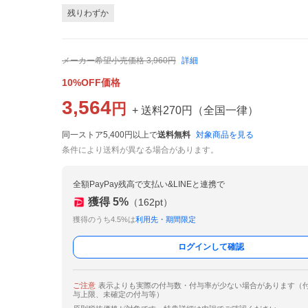
残りわずか
メーカー希望小売価格
3,960
円
詳細
10%OFF価格
3,564
円
+ 送料
270
円
（
全国一律
）
同一ストア5,400円以上で
送料無料
対象商品を見る
条件により送料が異なる場合があります。
全額PayPay残高で支払い&LINEと連携で
獲得
5
%
（
162
pt）
獲得のうち4.5%は
利用先・期間限定
ログインして確認
ご注意
表示よりも実際の付与数・付与率が少ない場合があります（
与上限、未確定の付与等）