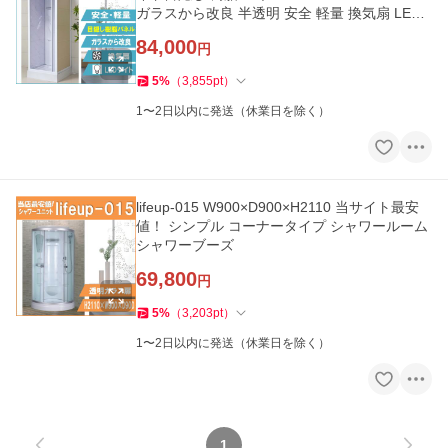
ガラスから改良 半透明 安全 軽量 換気扇 LED
ライト付
84,000
円
5
%
（
3,855
pt
）
1〜2日以内に発送（休業日を除く）
lifeup-015 W900×D900×H2110 当サイト最安
値！ シンプル コーナータイプ シャワールーム
シャワーブーズ
69,800
円
5
%
（
3,203
pt
）
1〜2日以内に発送（休業日を除く）
1