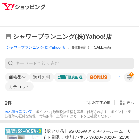
シャワープランニング(株)Yahoo!店
シャワープランニング(株)Yahoo!店
期間限定！ SALE商品
1
価格帯
送料無料
すべての条
カテゴリ
2
件
おすすめ順
表示
表示情報について
｜ポイントは原則税抜価格を基準に付与されます｜ポイント・支
払額等の正確な情報（付与条件・上限等）はカートをご確認ください
【訳アリ品】SS-005W-X シャワールーム サ
イド目隠し 樹脂 パネル W820×D820×H2190