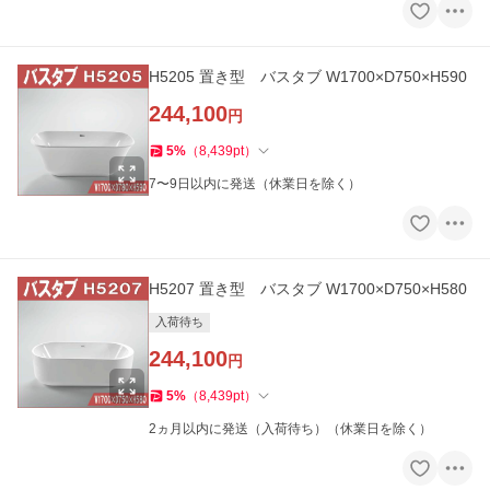
H5205 置き型 バスタブ W1700×D750×H590
244,100
円
5
%
（
8,439
pt
）
7〜9日以内に発送（休業日を除く）
H5207 置き型 バスタブ W1700×D750×H580
入荷待ち
244,100
円
5
%
（
8,439
pt
）
2ヵ月以内に発送（入荷待ち）（休業日を除く）