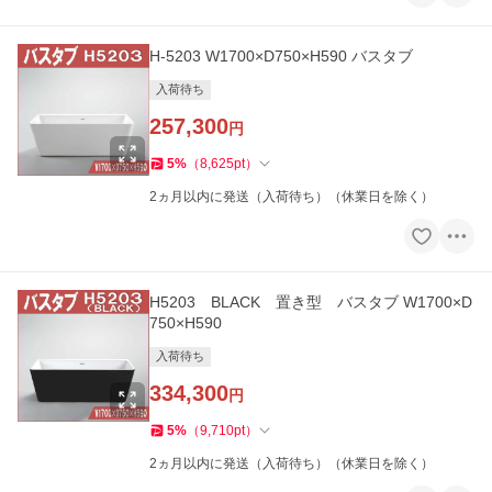
H-5203 W1700×D750×H590 バスタブ
入荷待ち
257,300
円
5
%
（
8,625
pt
）
2ヵ月以内に発送（入荷待ち）（休業日を除く）
H5203 BLACK 置き型 バスタブ W1700×D
750×H590
入荷待ち
334,300
円
5
%
（
9,710
pt
）
2ヵ月以内に発送（入荷待ち）（休業日を除く）