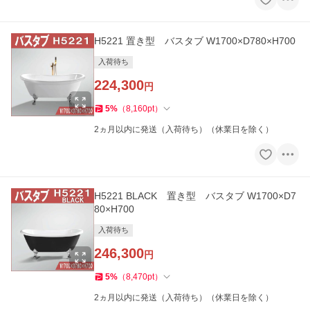
H5221 置き型 バスタブ W1700×D780×H700
入荷待ち
224,300
円
5
%
（
8,160
pt
）
2ヵ月以内に発送（入荷待ち）（休業日を除く）
H5221 BLACK 置き型 バスタブ W1700×D7
80×H700
入荷待ち
246,300
円
5
%
（
8,470
pt
）
2ヵ月以内に発送（入荷待ち）（休業日を除く）