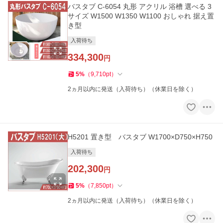
バスタブ C-6054 丸形 アクリル 浴槽 選べる 3
サイズ W1500 W1350 W1100 おしゃれ 据え置
き型
入荷待ち
334,300
円
5
%
（
9,710
pt
）
2ヵ月以内に発送（入荷待ち）（休業日を除く）
H5201 置き型 バスタブ W1700×D750×H750
入荷待ち
202,300
円
5
%
（
7,850
pt
）
2ヵ月以内に発送（入荷待ち）（休業日を除く）