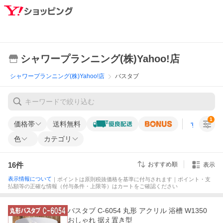
シャワープランニング(株)Yahoo!店
シャワープランニング(株)Yahoo!店
バスタブ
1
価格帯
送料無料
すべての条
色
カテゴリ
16
件
おすすめ順
表示
表示情報について
｜ポイントは原則税抜価格を基準に付与されます｜ポイント・支
払額等の正確な情報（付与条件・上限等）はカートをご確認ください
バスタブ C-6054 丸形 アクリル 浴槽 W1350
おしゃれ 据え置き型