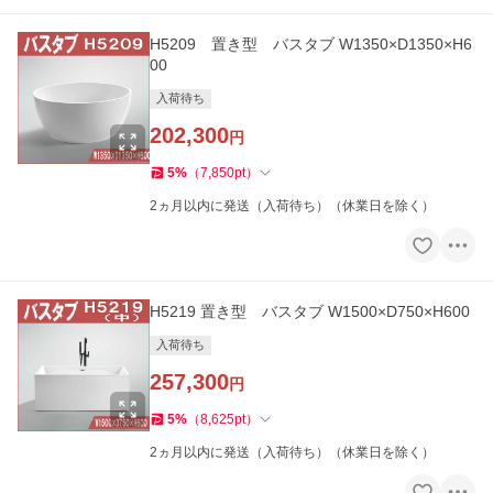
H5209 置き型 バスタブ W1350×D1350×H6
00
入荷待ち
202,300
円
5
%
（
7,850
pt
）
2ヵ月以内に発送（入荷待ち）（休業日を除く）
H5219 置き型 バスタブ W1500×D750×H600
入荷待ち
257,300
円
5
%
（
8,625
pt
）
2ヵ月以内に発送（入荷待ち）（休業日を除く）