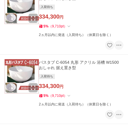
入荷待ち
334,300
円
5
%
（
9,710
pt
）
2ヵ月以内に発送（入荷待ち）（休業日を除く）
バスタブ C-6054 丸形 アクリル 浴槽 W1500
おしゃれ 据え置き型
入荷待ち
334,300
円
5
%
（
9,710
pt
）
2ヵ月以内に発送（入荷待ち）（休業日を除く）