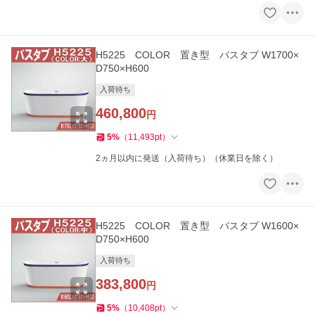
H5225 COLOR 置き型 バスタブ W1700×
D750×H600
入荷待ち
460,800
円
5
%
（
11,493
pt
）
2ヵ月以内に発送（入荷待ち）（休業日を除く）
H5225 COLOR 置き型 バスタブ W1600×
D750×H600
入荷待ち
383,800
円
5
%
（
10,408
pt
）