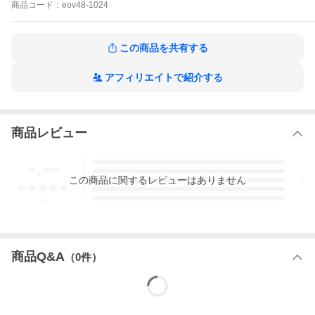
商品
コード：
eov48-1024
この商品を共有する
アフィリエイトで紹介する
商品レビュー
-.--
5
4
この
商品
に関するレビューはありません
3
2
1
-
件
商品Q&A
（
0
件）