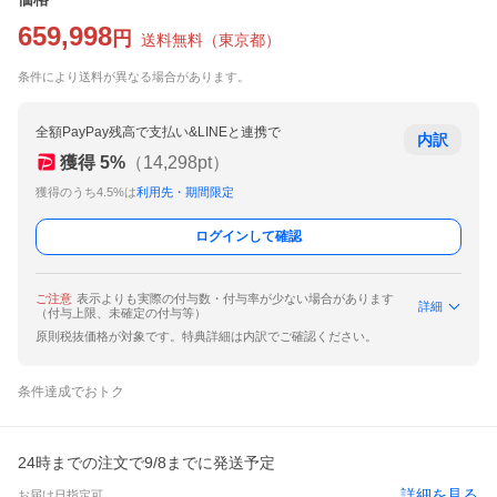
659,998
円
送料無料
（
東京都
）
条件により送料が異なる場合があります。
全額PayPay残高で支払い&LINEと連携で
内訳
獲得
5
%
（
14,298
pt）
獲得のうち4.5%は
利用先・期間限定
ログインして確認
ご注意
表示よりも実際の付与数・付与率が少ない場合があります
詳細
（付与上限、未確定の付与等）
原則税抜価格が対象です。特典詳細は内訳でご確認ください。
条件達成でおトク
24時までの注文で9/8までに発送予定
詳細を見る
お届け日指定可