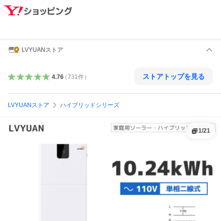
LVYUANストア
ストアトップを見る
4.76
（
731
件
）
LVYUANストア
ハイブリッドシリーズ
1
/
21