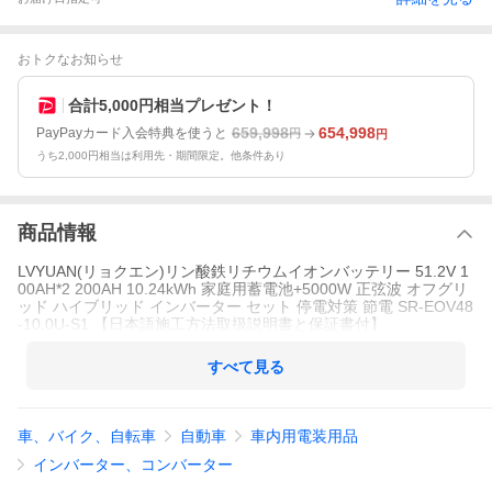
おトクなお知らせ
合計5,000円相当プレゼント！
659,998
654,998
PayPayカード入会特典を使うと
円
円
うち2,000円相当は利用先・期間限定。他条件あり
商品情報
LVYUAN(リョクエン)リン酸鉄リチウムイオンバッテリー 51.2V 1
00AH*2 200AH 10.24kWh 家庭用蓄電池+5000W 正弦波 オフグリ
ッド ハイブリッド インバーター セット 停電対策 節電 SR-EOV48
-10.0U-S1 【日本語施工方法取扱説明書と保証書付】
すべて見る
車、バイク、自転車
自動車
車内用電装用品
インバーター、コンバーター