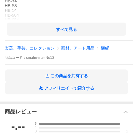
HB-Y4
HB-S5
HB-14
HB-504
HB-654
HB-520
HS-607(1.5mm)
すべて見る
HL-714
HB-206
HB-109
楽器、手芸、コレクション
画材、アート用品
額縁
HB-N1
HB-10
商品
コード：
smaho-mat-No12
※画像の為、現品とは若干色が異なりますので、ご了承くださ
い。
この商品を共有する
アフィリエイトで紹介する
商品レビュー
-.--
5
4
3