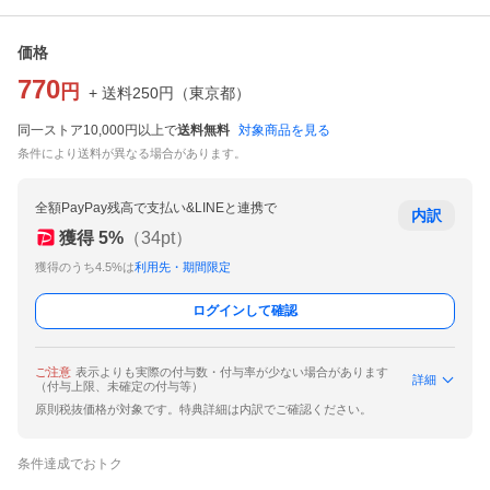
価格
770
円
+ 送料
250
円
（
東京都
）
同一ストア10,000円以上で
送料無料
対象商品を見る
条件により送料が異なる場合があります。
全額PayPay残高で支払い&LINEと連携で
内訳
獲得
5
%
（
34
pt）
獲得のうち4.5%は
利用先・期間限定
ログインして確認
ご注意
表示よりも実際の付与数・付与率が少ない場合があります
詳細
（付与上限、未確定の付与等）
原則税抜価格が対象です。特典詳細は内訳でご確認ください。
条件達成でおトク