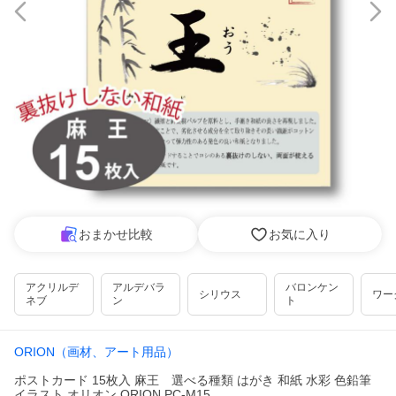
おまかせ比較
お気に入り
アクリルデ
アルデバラ
バロンケン
シリウス
ワー
ネブ
ン
ト
ORION（画材、アート用品）
ポストカード 15枚入 麻王 選べる種類 はがき 和紙 水彩 色鉛筆
イラスト オリオン ORION PC-M15