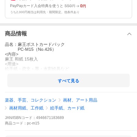
550
0
PayPayカード入会特典を使うと
円
円
うち2,000円相当は利用先・期間限定。他条件あり
商品情報
品名：麻王ポストカードパック
PC-M15（No.426）
<内容>
麻王 和紙 15枚入
<用途>
絵手紙・恋文・墨・水彩絵具など
すべて見る
楽器、手芸、コレクション
画材、アート用品
画材用紙、工作紙
絵手紙、カード紙
JAN/ISBNコード：
4946671183689
商品
コード：
pc-m15