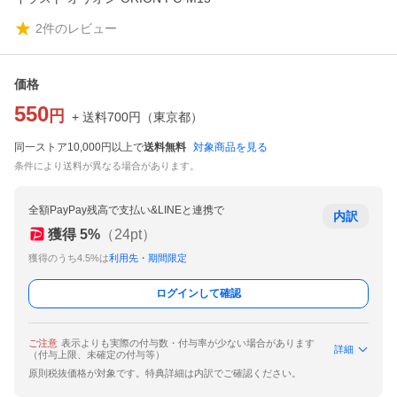
2
件のレビュー
価格
550
円
+ 送料
700
円
（
東京都
）
同一ストア10,000円以上で
送料無料
対象商品を見る
条件により送料が異なる場合があります。
全額PayPay残高で支払い&LINEと連携で
内訳
獲得
5
%
（
24
pt）
獲得のうち4.5%は
利用先・期間限定
ログインして確認
ご注意
表示よりも実際の付与数・付与率が少ない場合があります
詳細
（付与上限、未確定の付与等）
原則税抜価格が対象です。特典詳細は内訳でご確認ください。