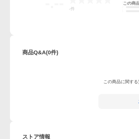
-.--
この
商
3
2
-
件
1
商品Q&A
(
0
件)
この
商品
に関する
ストア情報