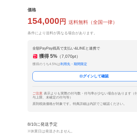
価格
154,000
円
送料無料
（
全国一律
）
条件により送料が異なる場合があります。
全額PayPay残高で支払い&LINEと連携で
獲得
5
%
（
7,070
pt）
獲得のうち4.5%は
利用先・期間限定
ログインして確認
ご注意
表示よりも実際の付与数・付与率が少ない場合があります（
与上限、未確定の付与等）
原則税抜価格が対象です。特典詳細は内訳でご確認ください。
8/10に発送予定
※休業日は発送されません。