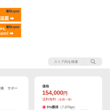
価格
腰痛 サポー
154,000
円
送料無料
（
全国一律
）
5
%獲得
（
7,070
pt）