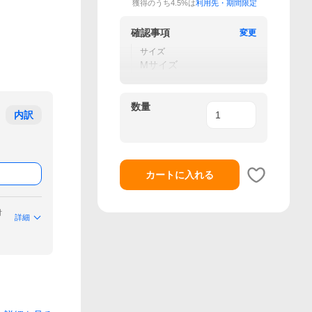
獲得のうち4.5%は
利用先・期間限定
確認事項
変更
サイズ
Mサイズ
数量
内訳
カートに入れる
付
詳細