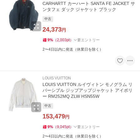
CARHARTT カーハート SANTA FE JACKET サ
ンタフェ ダック ジャケット ブラック
中古
24,373
円
9
%
（
2,003
pt
）
要エントリー
2〜4日以内に発送（休業日を除く）
LOUIS VUITTON
LOUIS VUITTON ルイヴィトン モノグラム リ
バーシブル ジップアップジャケット アイボリ
ー RM252MQ ZLW HSN55W
中古
153,479
円
9
%
（
9,045
pt
）
要エントリー
2〜4日以内に発送（休業日を除く）