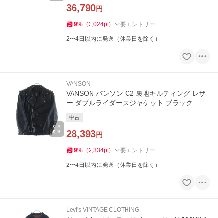
36,790
円
9
%
（
3,024
pt
）
要エントリー
2〜4日以内に発送（休業日を除く）
VANSON
VANSON バンソン C2 裏地キルティング レザ
ー ダブルライダースジャケット ブラック
中古
28,393
円
9
%
（
2,334
pt
）
要エントリー
2〜4日以内に発送（休業日を除く）
Levi's VINTAGE CLOTHING