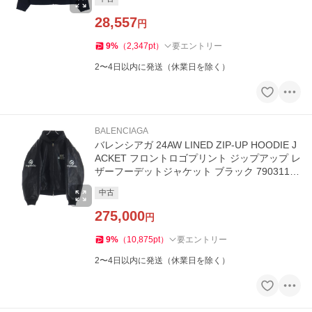
28,557
円
9
%
（
2,347
pt
）
要エントリー
2〜4日以内に発送（休業日を除く）
BALENCIAGA
バレンシアガ 24AW LINED ZIP-UP HOODIE J
ACKET フロントロゴプリント ジップアップ レ
ザーフーデットジャケット ブラック 790311 T
QS15
中古
275,000
円
9
%
（
10,875
pt
）
要エントリー
2〜4日以内に発送（休業日を除く）