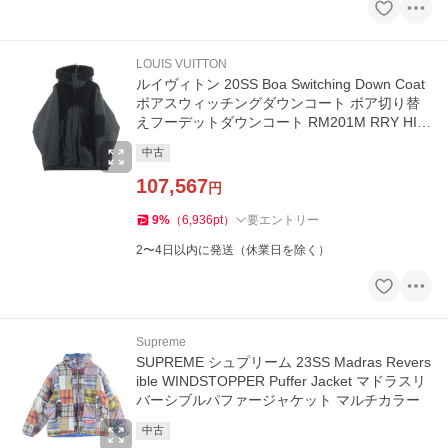
LOUIS VUITTON
ルイヴィトン 20SS Boa Switching Down Coat
ボアスウィッチングダウンコート ボア切り替
えフーデットダウンコート RM201M RRY HIK
08W
中古
107,567
円
9
%
（
6,936
pt
）
要エントリー
2〜4日以内に発送（休業日を除く）
Supreme
SUPREME シュプリーム 23SS Madras Revers
ible WINDSTOPPER Puffer Jacket マドラスリ
バーシブルパファージャケット マルチカラー
中古