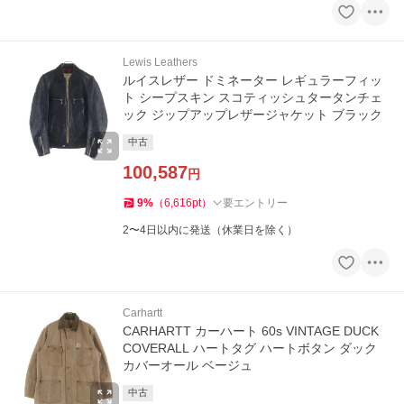
Lewis Leathers
ルイスレザー ドミネーター レギュラーフィッ
ト シープスキン スコティッシュタータンチェ
ック ジップアップレザージャケット ブラック
中古
100,587
円
9
%
（
6,616
pt
）
要エントリー
2〜4日以内に発送（休業日を除く）
Carhartt
CARHARTT カーハート 60s VINTAGE DUCK
COVERALL ハートタグ ハートボタン ダック
カバーオール ベージュ
中古