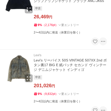
ジップアップジャケット ブラック ANC-JK65
中古
26,469
円
9
%
（
2,176
pt
）
要エントリー
2〜4日以内に発送（休業日を除く）
Levi's
Levi's リーバイス 50S VINTAGE 507XX 2nd ボ
タン裏17 BIG E 紙パッチ セカンド ヴィンテー
ジ デニムジャケット インディゴ
中古
201,026
円
9
%
（
9,832
pt
）
要エントリー
2〜4日以内に発送（休業日を除く）