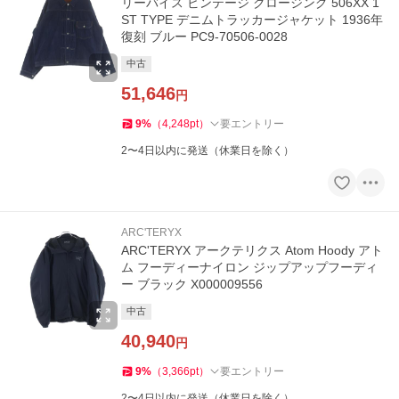
リーバイス ビンテージ クロージング 506XX 1
ST TYPE デニムトラッカージャケット 1936年
復刻 ブルー PC9-70506-0028
中古
51,646
円
9
%
（
4,248
pt
）
要エントリー
2〜4日以内に発送（休業日を除く）
ARC'TERYX
ARC'TERYX アークテリクス Atom Hoody アト
ム フーディーナイロン ジップアップフーディ
ー ブラック X000009556
中古
40,940
円
9
%
（
3,366
pt
）
要エントリー
2〜4日以内に発送（休業日を除く）