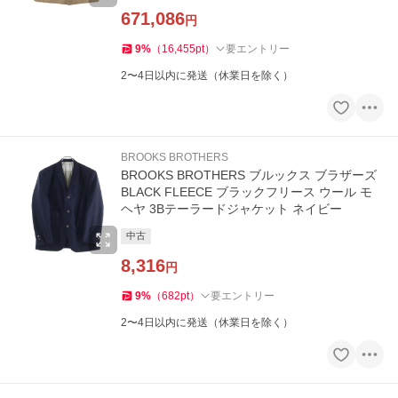
671,086
円
9
%
（
16,455
pt
）
要エントリー
2〜4日以内に発送（休業日を除く）
BROOKS BROTHERS
BROOKS BROTHERS ブルックス ブラザーズ
BLACK FLEECE ブラックフリース ウール モ
ヘヤ 3Bテーラードジャケット ネイビー
中古
8,316
円
9
%
（
682
pt
）
要エントリー
2〜4日以内に発送（休業日を除く）