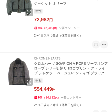
ジャケット オリーブ
中古
72,982
円
9
%
（
5,349
pt
）
要エントリー
2〜4日以内に発送（休業日を除く）
CHROME HEARTS
クロムハーツ SOAP ON A ROPE ソープオンア
ロープ レザー切替 CHロゴプリント ストライ
プ ジャケット ベージュ/インディゴ/ブラック
中古
554,449
円
9
%
（
14,812
pt
）
要エントリー
2〜4日以内に発送（休業日を除く）