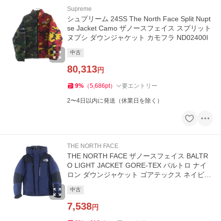
Supreme
シュプリーム 24SS The North Face Split Nupt
se Jacket Camo ザノースフェイス スプリット
ヌプシ ダウンジャケット カモフラ ND02400I
中古
80,313
円
9
%
（
5,686
pt
）
要エントリー
2〜4日以内に発送（休業日を除く）
THE NORTH FACE
THE NORTH FACE ザノースフェイス BALTR
O LIGHT JACKET GORE-TEX バルトロ ナイ
ロン ダウンジャケット ゴアテックス ネイビー
ND91840
中古
7,538
円