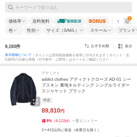
1
価格帯
送料無料
すべての条
色
性別
サイズ（S/M/L）
スケール
ブランド
9,193
件
おすすめ順
表示
表示情報について
｜ポイントは原則税抜価格を基準に付与されます｜ポイント・支
払額等の正確な情報（付与条件・上限等）はカートをご確認ください
アディクト
addict clothes アディクトクローズ AD-01 シー
プスキン 裏地キルティング シングルライダー
スジャケット ブラック
中古
89,810
円
9
%
（
6,122
pt
）
要エントリー
2〜4日以内に発送（休業日を除く）