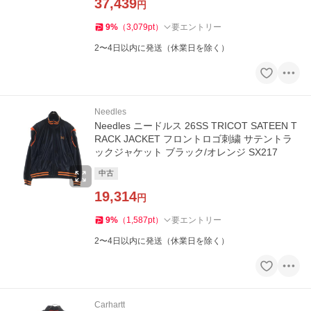
37,439
円
9
%
（
3,079
pt
）
要エントリー
2〜4日以内に発送（休業日を除く）
Needles
Needles ニードルス 26SS TRICOT SATEEN T
RACK JACKET フロントロゴ刺繍 サテントラ
ックジャケット ブラック/オレンジ SX217
中古
19,314
円
9
%
（
1,587
pt
）
要エントリー
2〜4日以内に発送（休業日を除く）
Carhartt