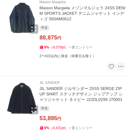
Maison Margiela
Maison Margiela メゾンマルジェラ 24SS DENI
M SPORTS JACKET デニムジャケット インデ
ィゴ S50AM0612
中古
88,875
円
9
%
（
6,078
pt
）
要エントリー
2〜4日以内に発送（休業日を除く）
JIL SANDER
JIL SANDER ジルサンダー 25SS SERGE ZIP
UP SHIRT ステッチデザイン ジップアップ シ
ャツジャケット ネイビー J22DL0299 J70001
中古
53,895
円
9
%
（
4,431
pt
）
要エントリー