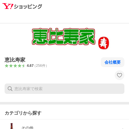
恵比寿家
会社概要
4.67
（
256
件
）
カテゴリから探す
その他