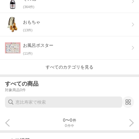
(
364
件)
おもちゃ
(
13
件)
お風呂ポスター
(
11
件)
すべてのカテゴリを見る
すべての商品
対象商品
0
件
0
〜
0
件
0
件中