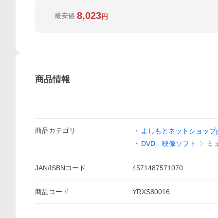
8,023
最安値
円
商品情報
商品
カテゴリ
よしもとネットショップplu
DVD、映像ソフト
ミ
JAN/ISBNコード
4571487571070
商品
コード
YRXS80016