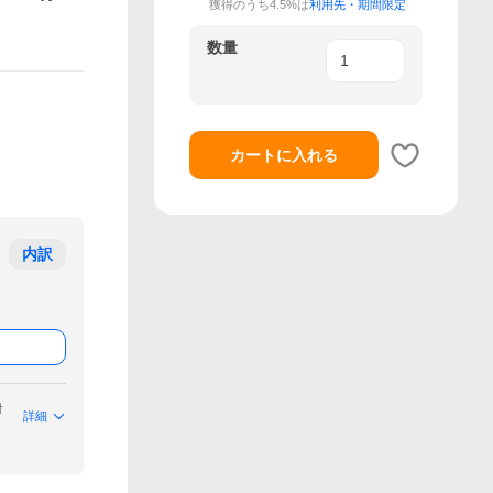
獲得のうち4.5%は
利用先・期間限定
数量
カートに入れる
内訳
付
詳細