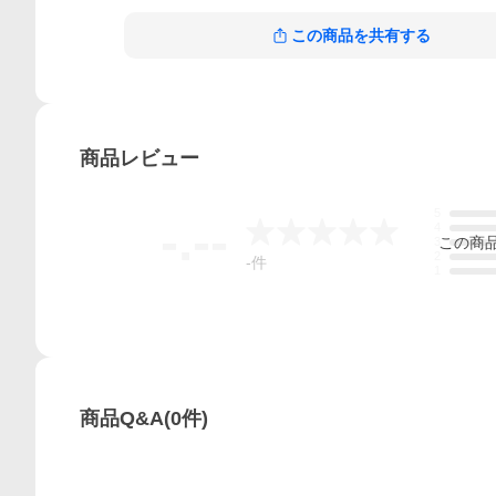
この商品を共有する
商品
レビュー
5
-.--
4
この
商
3
2
-
件
1
商品Q&A
(
0
件)