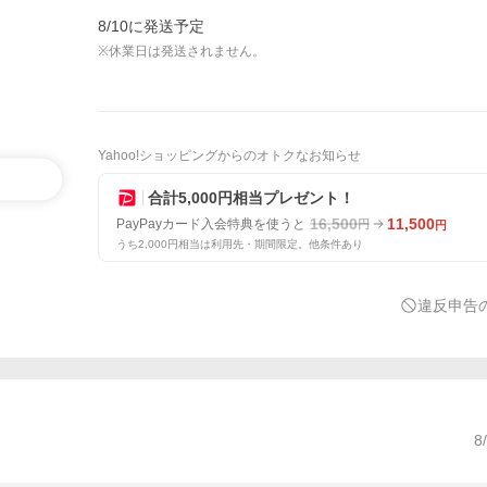
8/10に発送予定
※休業日は発送されません。
Yahoo!ショッピングからのオトクなお知らせ
合計5,000円相当プレゼント！
16,500
11,500
PayPayカード入会特典を使うと
円
円
うち2,000円相当は利用先・期間限定。他条件あり
違反申告
8