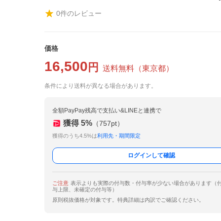
0
件のレビュー
価格
16,500
円
送料無料
（
東京都
）
条件により送料が異なる場合があります。
全額PayPay残高で支払い&LINEと連携で
獲得
5
%
（
757
pt）
獲得のうち4.5%は
利用先・期間限定
ログインして確認
ご注意
表示よりも実際の付与数・付与率が少ない場合があります（
与上限、未確定の付与等）
原則税抜価格が対象です。特典詳細は内訳でご確認ください。