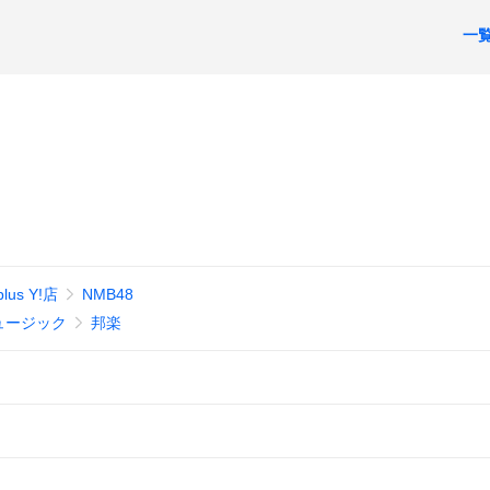
一
s Y!店
NMB48
ュージック
邦楽