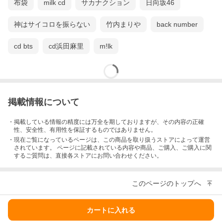
布袋
milk cd
サカナクション
日向坂46
神はサイコロを振らない
竹内まりや
back number
cd bts
cd浜田麻里
m!lk
掲載情報について
・掲載している情報の精度には万全を期しておりますが、その内容の正確
性、安全性、有用性を保証するものではありません。
・現在ご覧になっているページは、この
商品
を取り扱うストアによって運営
されています。 ページに記載されている内容
や商品、ご購入
、ご購入に関
するご質問は、直接各ストアにお問い合わせください。
このページのトップへ
カートに入れる