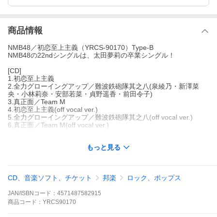
商品情報
NMB48／初恋至上主義（YRCS-90170）Type-B
NMB48の22ndシングルは、太田夢莉の卒業シングル！
[CD]
1.初恋至上主義
2.全力グローイングアップ／難波鉄砲隊其之八(泉綾乃・新澤菜
央・小林莉奈・安部若菜・貞野遥香・前田令子)
3.真正面／Team M
4.初恋至上主義(off vocal ver.)
5.全力グローイングアップ／難波鉄砲隊其之八(off vocal ver.)
6.真正面／Team M(off vocal ver.)
[DVD]
もっと見る
1.初恋至上主義(ミュージックビデオ)
2.初恋至上主義(ミュージックビデオ ダンシングバージョン)
3.全力グローイングアップ／難波鉄砲隊其之八(ミュージックビデ
オ)
CD、音楽ソフト、チケット
邦楽
ロック、ポップス
4.【特典映像】全力グローイングアップ／難波鉄砲隊其之八(ミュ
ージックビデオ メイキング)
JAN/ISBNコード：
4571487582915
↓NMB48「初恋至上主義」MV↓
商品
コード：
YRCS90170