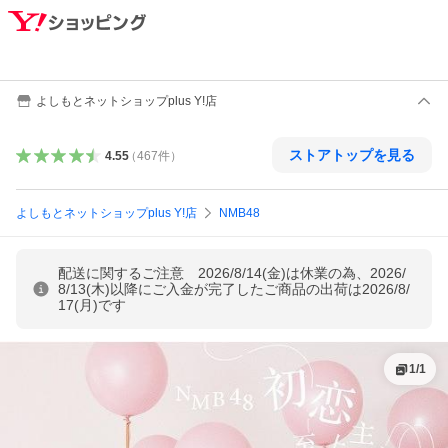
よしもとネットショップplus Y!店
ストアトップを見る
4.55
（
467
件
）
よしもとネットショップplus Y!店
NMB48
配送に関するご注意 2026/8/14(金)は休業の為、2026/
8/13(木)以降にご入金が完了したご商品の出荷は2026/8/
17(月)です
1
/
1