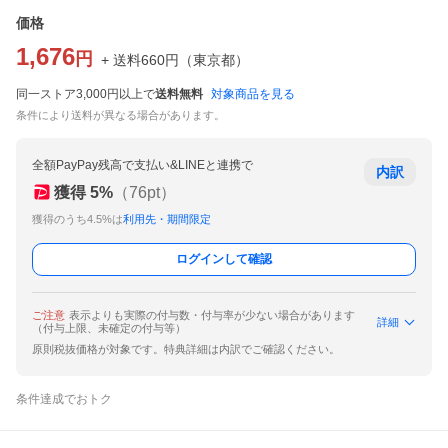
価格
1,676
円
+ 送料
660
円
（
東京都
）
同一ストア3,000円以上で
送料無料
対象商品を見る
条件により送料が異なる場合があります。
全額PayPay残高で支払い&LINEと連携で
内訳
獲得
5
%
（
76
pt）
獲得のうち4.5%は
利用先・期間限定
ログインして確認
ご注意
表示よりも実際の付与数・付与率が少ない場合があります
詳細
（付与上限、未確定の付与等）
原則税抜価格が対象です。特典詳細は内訳でご確認ください。
条件達成でおトク