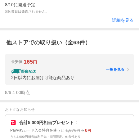
8/10に発送予定
※休業日は発送されません。
詳細を見る
他ストアでの取り扱い（全
63
件）
165
最安値
円
一覧を見る
2日以内にお届け可能な商品あり
8/6 4:00
時点
おトクなお知らせ
合計5,000円相当プレゼント！
1,676
0
PayPayカード入会特典を使うと
円
円
うち2,000円相当は利用先・期間限定。他条件あり