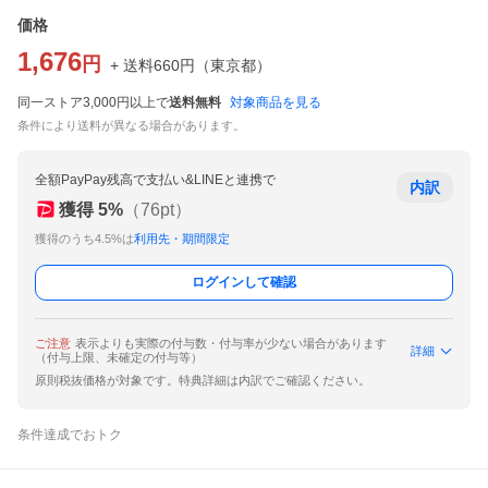
価格
1,676
円
+ 送料
660
円
（
東京都
）
同一ストア3,000円以上で
送料無料
対象商品を見る
条件により送料が異なる場合があります。
全額PayPay残高で支払い&LINEと連携で
内訳
獲得
5
%
（
76
pt）
獲得のうち4.5%は
利用先・期間限定
ログインして確認
ご注意
表示よりも実際の付与数・付与率が少ない場合があります
詳細
（付与上限、未確定の付与等）
原則税抜価格が対象です。特典詳細は内訳でご確認ください。
条件達成でおトク