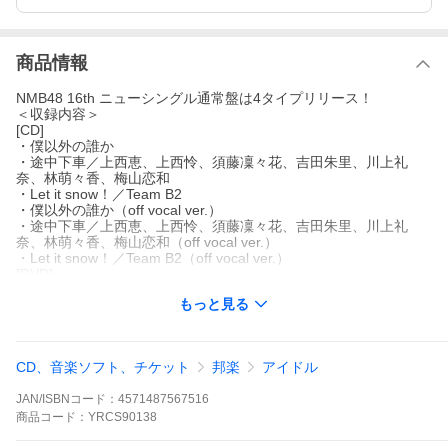
商品情報
NMB48 16th ニューシングル通常盤は4タイプリリース！
＜収録内容＞
[CD]
・僕以外の誰か
・途中下車／上西恵、上西怜、須藤凜々花、吉田朱里、川上礼
奈、林萌々香、梅山恋和
・Let it snow！／Team B2
・僕以外の誰か（off vocal ver.）
・途中下車／上西恵、上西怜、須藤凜々花、吉田朱里、川上礼
奈、林萌々香、梅山恋和（off vocal ver.）
・Let it snow！／Team B2（off vocal ver.）
[DVD]
・僕以外の誰か（ミュージックビデオ）
もっと見る
・僕以外の誰か（ミュージックビデオ ダンシングバージョン）
・僕以外の誰か（ミュージックビデオ 日下このみダンシングバー
ジョン）
・Let it snow !/Team BII（ミュージックビデオ）
CD、音楽ソフト、チケット
邦楽
アイドル
・特典映像 僕以外の誰かメイキングビデオ
JAN/ISBNコード：
4571487567516
商品
コード：
YRCS90138