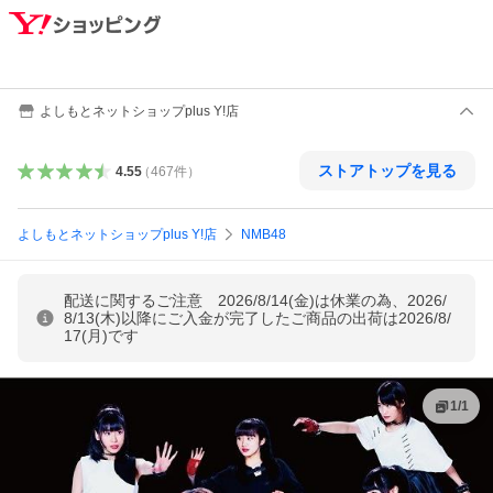
よしもとネットショップplus Y!店
ストアトップを見る
4.55
（
467
件
）
よしもとネットショップplus Y!店
NMB48
配送に関するご注意 2026/8/14(金)は休業の為、2026/
8/13(木)以降にご入金が完了したご商品の出荷は2026/8/
17(月)です
1
/
1