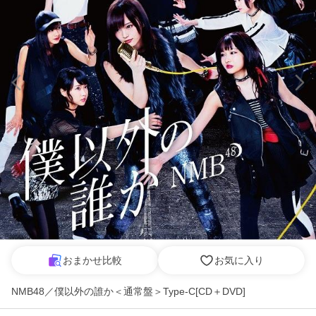
おまかせ比較
お気に入り
NMB48／僕以外の誰か＜通常盤＞Type-C[CD＋DVD]