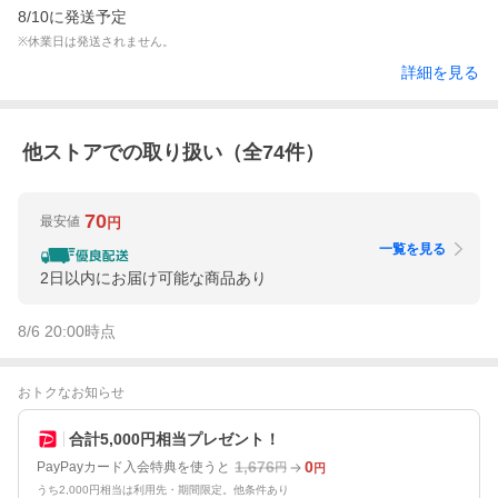
8/10に発送予定
※休業日は発送されません。
詳細を見る
他ストアでの取り扱い（全
74
件）
70
最安値
円
一覧を見る
2日以内にお届け可能な商品あり
8/6 20:00
時点
おトクなお知らせ
合計5,000円相当プレゼント！
1,676
0
PayPayカード入会特典を使うと
円
円
うち2,000円相当は利用先・期間限定。他条件あり