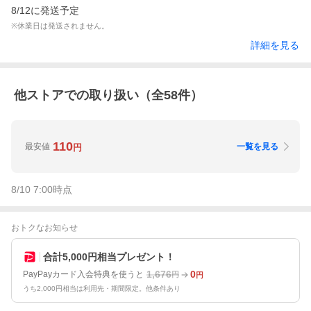
8/12に発送予定
※休業日は発送されません。
詳細を見る
他ストアでの取り扱い（全
58
件）
110
最安値
一覧を見る
円
8/10 7:00
時点
おトクなお知らせ
合計5,000円相当プレゼント！
1,676
0
PayPayカード入会特典を使うと
円
円
うち2,000円相当は利用先・期間限定。他条件あり