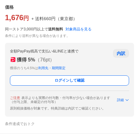
価格
1,676
円
+ 送料
660
円
（
東京都
）
同一ストア3,000円以上で
送料無料
対象商品を見る
条件により送料が異なる場合があります。
全額PayPay残高で支払い&LINEと連携で
内訳
獲得
5
%
（
76
pt）
獲得のうち4.5%は
利用先・期間限定
ログインして確認
ご注意
表示よりも実際の付与数・付与率が少ない場合があります
詳細
（付与上限、未確定の付与等）
原則税抜価格が対象です。特典詳細は内訳でご確認ください。
条件達成でおトク