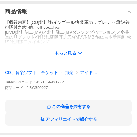
商品情報
【収録内容】[CD]北川謙/インゴール/冬将軍のリグレット<難波鉄
砲隊其之弐>他、off vocal ver.
[DVD]北川謙二(MV)／北川謙二(MVダンシングバージョン)／冬将
軍のリグレット<難波鉄砲隊其之弐>(MV)/NMB feat.吉本新喜劇 Vo
l.5/北川謙二メイキング
もっと見る
CD、音楽ソフト、チケット
邦楽
アイドル
JAN/ISBNコード：
4571366491772
商品
コード：
YRCS90027
この商品を共有する
アフィリエイトで紹介する