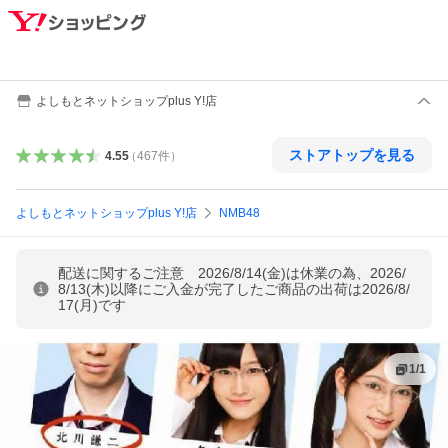
よしもとネットショップplus Y!店
ストアトップを見る
4.55
（
467
件
）
よしもとネットショップplus Y!店
NMB48
配送に関するご注意 2026/8/14(金)は休業の為、2026/
8/13(木)以降にご入金が完了したご商品の出荷は2026/8/
17(月)です
1
/
1