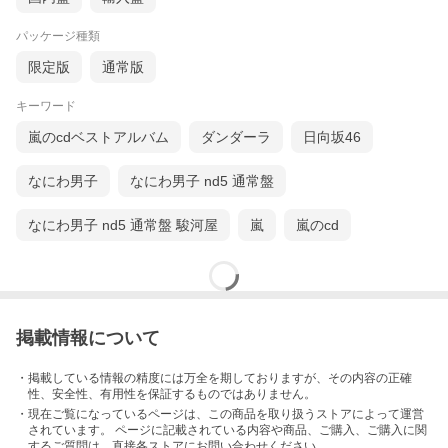
パッケージ種類
限定版
通常版
キーワード
嵐のcdベストアルバム
ダンダーラ
日向坂46
なにわ男子
なにわ男子 nd5 通常盤
なにわ男子 nd5 通常盤 駿河屋
嵐
嵐のcd
掲載情報について
・掲載している情報の精度には万全を期しておりますが、その内容の正確
性、安全性、有用性を保証するものではありません。
・現在ご覧になっているページは、この
商品
を取り扱うストアによって運営
されています。 ページに記載されている内容
や商品、ご購入
、ご購入に関
するご質問は、直接各ストアにお問い合わせください。