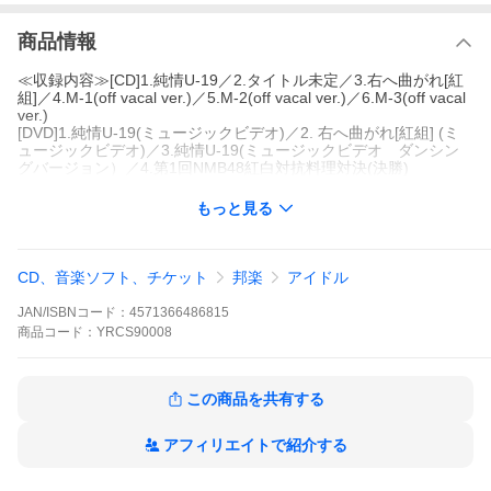
商品情報
≪収録内容≫[CD]1.純情U-19／2.タイトル未定／3.右へ曲がれ[紅
組]／4.M-1(off vacal ver.)／5.M-2(off vacal ver.)／6.M-3(off vacal
ver.)
[DVD]1.純情U-19(ミュージックビデオ)／2. 右へ曲がれ[紅組] (ミ
ュージックビデオ)／3.純情U-19(ミュージックビデオ ダンシン
グバージョン）／4.第1回NMB48紅白対抗料理対決(決勝)
もっと見る
CD、音楽ソフト、チケット
邦楽
アイドル
JAN/ISBNコード：
4571366486815
商品
コード：
YRCS90008
この商品を共有する
アフィリエイトで紹介する