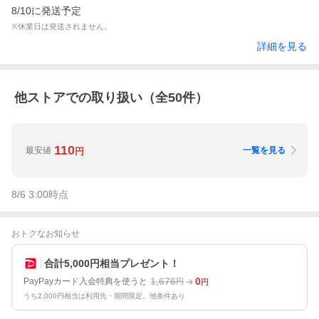
8/10に発送予定
※休業日は発送されません。
詳細を見る
他ストアでの取り扱い（全
50
件）
110
最安値
一覧を見る
円
8/6 3:00
時点
おトクなお知らせ
合計5,000円相当プレゼント！
1,676
0
PayPayカード入会特典を使うと
円
円
うち2,000円相当は利用先・期間限定。他条件あり