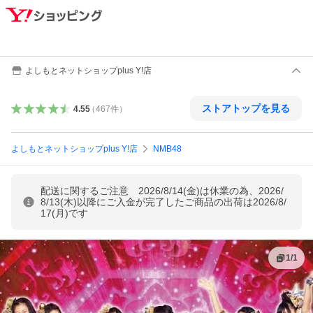
よしもとネットショップplus Y!店
ストアトップを見る
4.55
（
467
件
）
よしもとネットショップplus Y!店
NMB48
配送に関するご注意 2026/8/14(金)は休業の為、2026/
8/13(木)以降にご入金が完了したご商品の出荷は2026/8/
17(月)です
1
/
1