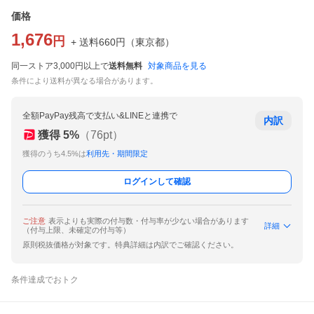
価格
1,676
円
+ 送料
660
円
（
東京都
）
同一ストア3,000円以上で
送料無料
対象商品を見る
条件により送料が異なる場合があります。
全額PayPay残高で支払い&LINEと連携で
内訳
獲得
5
%
（
76
pt）
獲得のうち4.5%は
利用先・期間限定
ログインして確認
ご注意
表示よりも実際の付与数・付与率が少ない場合があります
詳細
（付与上限、未確定の付与等）
原則税抜価格が対象です。特典詳細は内訳でご確認ください。
条件達成でおトク