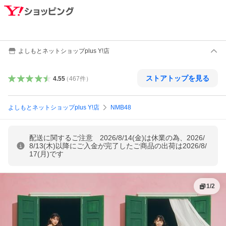
よしもとネットショップplus Y!店
ストアトップを見る
4.55
（
467
件
）
よしもとネットショップplus Y!店
NMB48
配送に関するご注意 2026/8/14(金)は休業の為、2026/
8/13(木)以降にご入金が完了したご商品の出荷は2026/8/
17(月)です
1
/
2