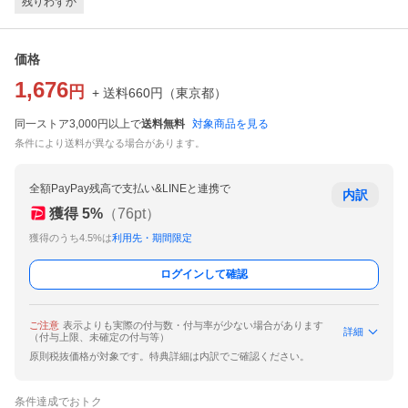
残りわずか
価格
1,676
円
+ 送料
660
円
（
東京都
）
同一ストア3,000円以上で
送料無料
対象商品を見る
条件により送料が異なる場合があります。
全額PayPay残高で支払い&LINEと連携で
内訳
獲得
5
%
（
76
pt）
獲得のうち4.5%は
利用先・期間限定
ログインして確認
ご注意
表示よりも実際の付与数・付与率が少ない場合があります
詳細
（付与上限、未確定の付与等）
原則税抜価格が対象です。特典詳細は内訳でご確認ください。
条件達成でおトク