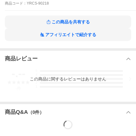
4.僕が負けた夏／白組(NAMBAZAAR 2022)
商品
コード：
YRCS-90218
5.僕以外の誰か／選抜(NAMBAZAAR 2022)
6.初めての星／選抜(NAMBAZAAR 2022)
この商品を共有する
(2022年9月21日発売)
アフィリエイトで紹介する
商品レビュー
-.--
5
4
この
商品
に関するレビューはありません
3
2
1
-
件
商品Q&A
（
0
件）