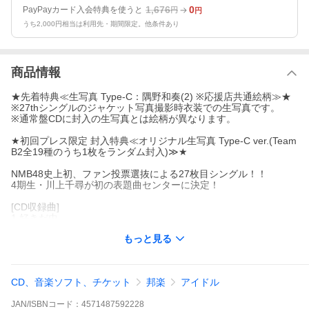
1,676
0
PayPayカード入会特典を使うと
円
円
うち2,000円相当は利用先・期間限定。他条件あり
商品情報
★先着特典≪生写真 Type-C：隅野和奏(2) ※応援店共通絵柄≫★
※27thシングルのジャケット写真撮影時衣装での生写真です。
※通常盤CDに封入の生写真とは絵柄が異なります。
★初回プレス限定 封入特典≪オリジナル生写真 Type-C ver.(Team
B2全19種のうち1枚をランダム封入)≫★
NMB48史上初、ファン投票選抜による27枚目シングル！！
4期生・川上千尋が初の表題曲センターに決定！
[CD収録曲]
1.好きだ虫
2.スワンボート／Team B2
もっと見る
3.好きだ虫(off vocal ver.)
4.スワンボート／Team B2(off vocal ver.)
[DVD収録内容]
CD、音楽ソフト、チケット
邦楽
アイドル
1.好きだ虫(ミュージックビデオ)
2.好きだ虫(ミュージックビデオ メイキング)
JAN/ISBNコード：
4571487592228
3.待ってました、新学期／紅組(NAMBAZAAR 2022)