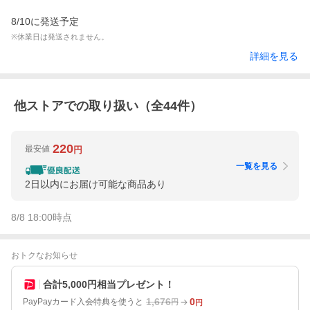
8/10に発送予定
※休業日は発送されません。
詳細を見る
他ストアでの取り扱い（全
44
件）
220
最安値
円
一覧を見る
2日以内にお届け可能な商品あり
8/8 18:00
時点
おトクなお知らせ
合計5,000円相当プレゼント！
1,676
0
PayPayカード入会特典を使うと
円
円