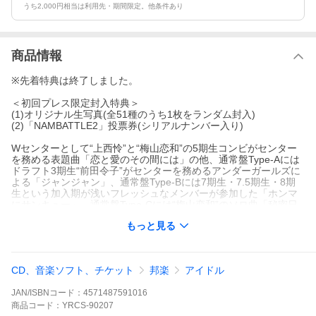
うち2,000円相当は利用先・期間限定。他条件あり
商品情報
※先着特典は終了しました。
＜初回プレス限定封入特典＞
(1)オリジナル生写真(全51種のうち1枚をランダム封入)
(2)「NAMBATTLE2」投票券(シリアルナンバー入り)
Wセンターとして“上西怜”と“梅山恋和”の5期生コンビがセンター
を務める表題曲「恋と愛のその間には」の他、通常盤Type-Aには
ドラフト3期生“前田令子”がセンターを務めるアンダーガールズに
よる「ジャンジャン」、通常盤Type-Bには7期生・7.5期生・8期
生という加入期が浅いフレッシュなメンバーが参加した「ホンマ
にサンキュー」、通常盤Type-Cには“梅山恋和”のソロ曲「秘密日
記」が収録。
もっと見る
さらに、2022年もNMB48活性化プロジェクト『NAMBATTLE2』
の開催が決定！
CD、音楽ソフト、チケット
邦楽
アイドル
■「恋と愛のその間には」選抜メンバー
安部 若菜／石田 優美／梅山恋和(※センター)／加藤 夕夏／川上 千
JAN/ISBNコード：
4571487591016
尋／小嶋 花梨／貞野 遥香／塩月 希依音／渋谷 凪咲／上西 怜(※セ
ンター)／新澤 菜央／原 かれん／平山 真衣(※初選抜)／本郷 柚巴
商品
コード：
YRCS-90207