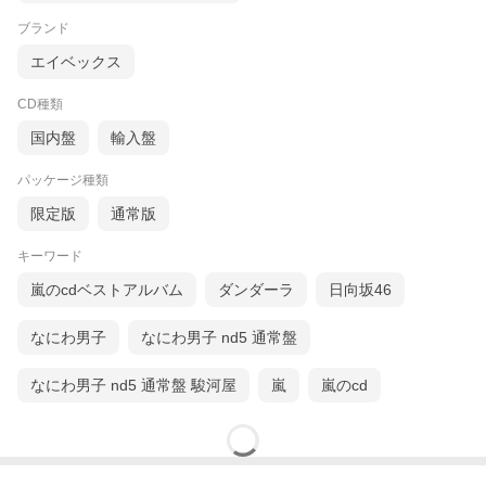
ブランド
エイベックス
CD種類
国内盤
輸入盤
パッケージ種類
限定版
通常版
キーワード
嵐のcdベストアルバム
ダンダーラ
日向坂46
なにわ男子
なにわ男子 nd5 通常盤
なにわ男子 nd5 通常盤 駿河屋
嵐
嵐のcd