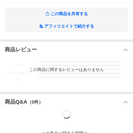
(※初選抜)／山本 望叶
[CD]
この商品を共有する
1.恋と愛のその間には
2.ホンマにサンキュー／7期生・7.5期生・8期生
3.恋と愛のその間には(off vocal ver.)
アフィリエイトで紹介する
4.ホンマにサンキュー／7期生・7.5期生・8期生(off vocal ver.)
[DVD]
1.恋と愛のその間には(ミュージックビデオ)
2.特典映像「NMB48の新バラエティースター発掘大作戦その(1)」
商品レビュー
【MC】渋谷凪咲、エルフ(荒川・はる)
【出演メンバー】安部若菜、出口結菜、平山真衣、山本望叶、李
-.--
5
始燕、隅野和奏
4
この
商品
に関するレビューはありません
3
(2022年2月23日発売)
2
1
-
件
商品Q&A
（
0
件）