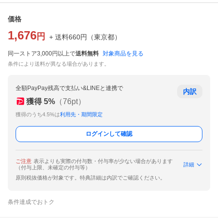
価格
1,676
円
+ 送料
660
円
（
東京都
）
同一ストア3,000円以上で
送料無料
対象商品を見る
条件により送料が異なる場合があります。
全額PayPay残高で支払い&LINEと連携で
内訳
獲得
5
%
（
76
pt）
獲得のうち4.5%は
利用先・期間限定
ログインして確認
ご注意
表示よりも実際の付与数・付与率が少ない場合があります
詳細
（付与上限、未確定の付与等）
原則税抜価格が対象です。特典詳細は内訳でご確認ください。
条件達成でおトク