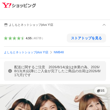
よしもとネットショップplus Y!店
ストアトップを見る
4.55
（
467
件
）
よしもとネットショップplus Y!店
NMB48
配送に関するご注意 2026/8/14(金)は休業の為、2026/
8/13(木)以降にご入金が完了したご商品の出荷は2026/8/
17(月)です
1
/
1