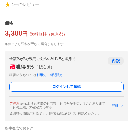
1
件のレビュー
価格
3,300
円
送料無料
（
東京都
）
条件により送料が異なる場合があります。
全額PayPay残高で支払い&LINEと連携で
内訳
獲得
5
%
（
151
pt）
獲得のうち4.5%は
利用先・期間限定
ログインして確認
ご注意
表示よりも実際の付与数・付与率が少ない場合があります
詳細
（付与上限、未確定の付与等）
原則税抜価格が対象です。特典詳細は内訳でご確認ください。
条件達成でおトク