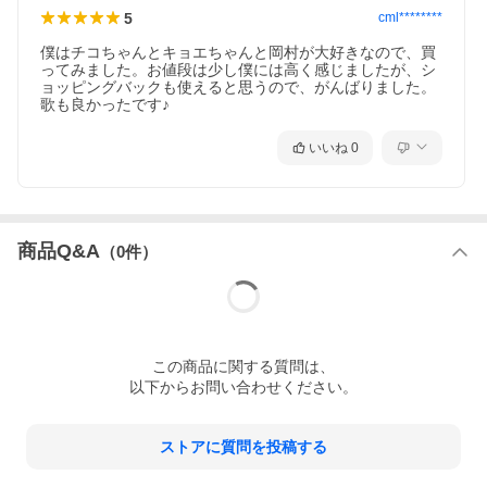
5
cml********
僕はチコちゃんとキョエちゃんと岡村が大好きなので、買
ってみました。お値段は少し僕には高く感じましたが、シ
ョッピングバックも使えると思うので、がんばりました。
歌も良かったです♪
いいね
0
商品Q&A
（
0
件）
この
商品
に関する質問は、
以下からお問い合わせください。
ストアに質問を投稿する