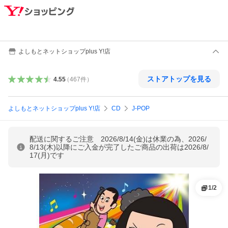
よしもとネットショップplus Y!店
ストアトップを見る
4.55
（
467
件
）
よしもとネットショップplus Y!店
CD
J-POP
配送に関するご注意 2026/8/14(金)は休業の為、2026/
8/13(木)以降にご入金が完了したご商品の出荷は2026/8/
17(月)です
1
/
2