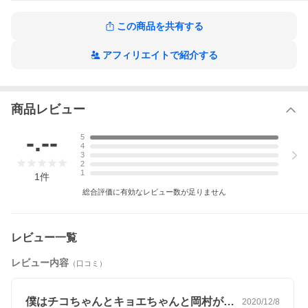
この商品を共有する
アフィリエイトで紹介する
商品レビュー
-.--
5
4
3
2
1
1
件
総合評価に有効なレビュー数が足りません
レビュー一覧
レビュー内容
（口コミ）
僕はチコちゃんとキョエちゃんと岡村が大…
2020/12/8