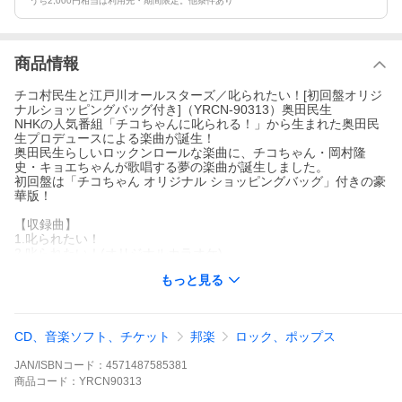
うち2,000円相当は利用先・期間限定。他条件あり
商品情報
チコ村民生と江戸川オールスターズ／叱られたい！[初回盤オリジ
ナルショッピングバッグ付き]（YRCN-90313）奥田民生
NHKの人気番組「チコちゃんに叱られる！」から生まれた奥田民
生プロデュースによる楽曲が誕生！
奥田民生らしいロックンロールな楽曲に、チコちゃん・岡村隆
史・キョエちゃんが歌唱する夢の楽曲が誕生しました。
初回盤は「チコちゃん オリジナル ショッピングバッグ」付きの豪
華版！
【収録曲】
1.叱られたい！
2.叱られたい！(オリジナルカラオケ)
※「チコちゃん オリジナル ショッピングバッグ」付き
もっと見る
(2020年12月9日発売)
CD、音楽ソフト、チケット
邦楽
ロック、ポップス
JAN/ISBNコード：
4571487585381
商品
コード：
YRCN90313