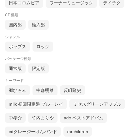
日本コロムビア
ワーナーミュージック
テイチク
CD種類
国内盤
輸入盤
ジャンル
ポップス
ロック
パッケージ種類
通常版
限定版
キーワード
郷ひろみ
中森明菜
反町隆史
m!lk 初回限定盤 ブルーレイ
ミセスグリーンアップル
中孝介
竹内まりや
ado ベストアドバム
cdクレージーけんバンド
mrchildren