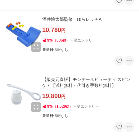
酒井慎太郎監修 ゆらレッチAir
10,780
円
9
%
（
886
pt
）
要エントリー
発送日情報なし
【販売元直販】モンデールビューティ スピン
ケア【送料無料・代引き手数料無料】
19,800
円
9
%
（
1,629
pt
）
要エントリー
発送日情報なし