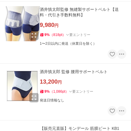
酒井慎太郎監修 無縫製サポートベルト【送
料・代引き手数料無料】
9,980
円
9
%
（
818
pt
）
要エントリー
1〜2日以内に発送（休業日を除く）
酒井慎太郎 監修 腰用サポートベルト
13,200
円
9
%
（
1,086
pt
）
要エントリー
発送日情報なし
【販売元直販】モンデール 筋膜ビート KB1