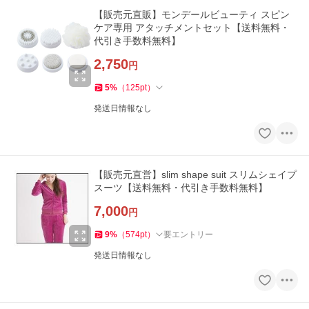
【販売元直販】モンデールビューティ スピン
ケア専用 アタッチメントセット【送料無料・
代引き手数料無料】
2,750
円
5
%
（
125
pt
）
発送日情報なし
【販売元直営】slim shape suit スリムシェイプ
スーツ【送料無料・代引き手数料無料】
7,000
円
9
%
（
574
pt
）
要エントリー
発送日情報なし