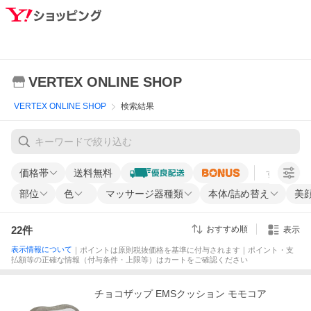
VERTEX ONLINE SHOP
VERTEX ONLINE SHOP
検索結果
価格帯
送料無料
すべての条
部位
色
マッサージ器種類
本体/詰め替え
美
22
件
おすすめ順
表示
表示情報について
｜ポイントは原則税抜価格を基準に付与されます｜ポイント・支
払額等の正確な情報（付与条件・上限等）はカートをご確認ください
チョコザップ EMSクッション モモコア