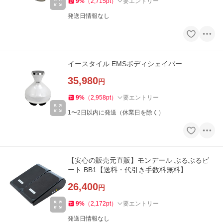
9
%
（
2,715
pt
）
要エントリー
発送日情報なし
イースタイル EMSボディシェイパー
35,980
円
9
%
（
2,958
pt
）
要エントリー
1〜2日以内に発送（休業日を除く）
【安心の販売元直販】モンデール ぶるぶるビ
ート BB1【送料・代引き手数料無料】
26,400
円
9
%
（
2,172
pt
）
要エントリー
発送日情報なし