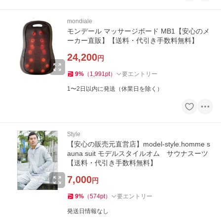
mondiale
モンデール マッサージボード MB1【安心のメ
ーカー直販】【送料・代引き手数料無料】
24,200
円
9
%
（
1,991
pt
）
要エントリー
1〜2日以内に発送（休業日を除く）
Style
【安心の販売元直営店】model-style.homme s
auna suit モデルスタイルオム サウナスーツ
【送料・代引き手数料無料】
7,000
円
9
%
（
574
pt
）
要エントリー
発送日情報なし