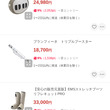
24,980
円
9
%
（
2,053
pt
）
要エントリー
1〜2日以内に発送（休業日を除く）
ブランフィーネ トリプルブースター
18,700
円
9
%
（
1,538
pt
）
要エントリー
1〜2日以内に発送（休業日を除く）
【安心の販売元直販】EMSストレッチブーツ
リフレキュットPRO
33,000
円