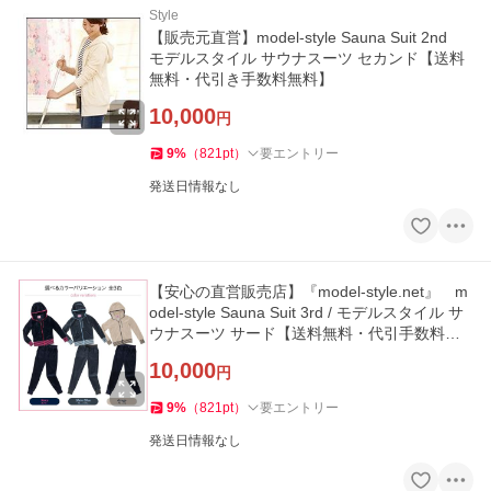
Style
【販売元直営】model-style Sauna Suit 2nd
モデルスタイル サウナスーツ セカンド【送料
無料・代引き手数料無料】
10,000
円
9
%
（
821
pt
）
要エントリー
発送日情報なし
【安心の直営販売店】『model-style.net』 m
odel-style Sauna Suit 3rd / モデルスタイル サ
ウナスーツ サード【送料無料・代引手数料無
料】
10,000
円
9
%
（
821
pt
）
要エントリー
発送日情報なし