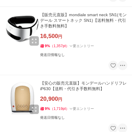
【販売元直販】mondiale smart neck SN1(モン
デール スマートネック SN1)【送料無料・代引
き手数料無料】
16,500
円
9
%
（
1,357
pt
）
要エントリー
発送日情報なし
【安心の販売元直販】モンデールハンドリフレ
iP630【送料・代引き手数料無料】
20,900
円
9
%
（
1,719
pt
）
要エントリー
発送日情報なし