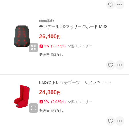
mondiale
モンデール 3Dマッサージボード MB2
26,400
円
9
%
（
2,172
pt
）
要エントリー
発送日情報なし
EMSストレッチブーツ リフレキュット
24,800
円
9
%
（
2,039
pt
）
要エントリー
発送日情報なし