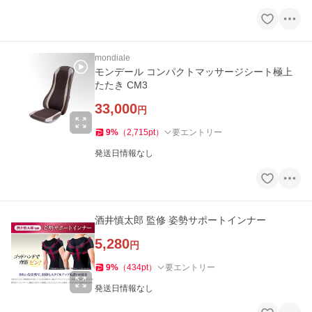
mondiale
モンデール コンパクトマッサージシート極上
たたき CM3
33,000
円
9
%
（
2,715
pt
）
要エントリー
発送日情報なし
酒井慎太郎 監修 姿勢サポートインナー
5,280
円
9
%
（
434
pt
）
要エントリー
発送日情報なし