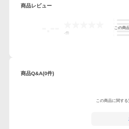
商品
レビュー
5
-.--
4
この
商
3
2
-
件
1
商品Q&A
(
0
件)
この
商品
に関する