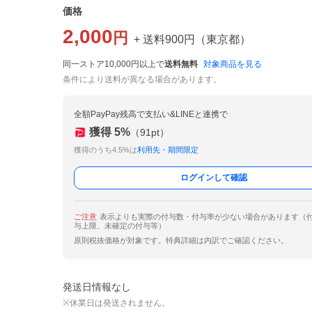
価格
2,000
円
+ 送料
900
円
（
東京都
）
同一ストア10,000円以上で
送料無料
対象商品を見る
条件により送料が異なる場合があります。
全額PayPay残高で支払い&LINEと連携で
獲得
5
%
（
91
pt）
獲得のうち4.5%は
利用先・期間限定
ログインして確認
ご注意
表示よりも実際の付与数・付与率が少ない場合があります（
与上限、未確定の付与等）
原則税抜価格が対象です。特典詳細は内訳でご確認ください。
発送日情報なし
※休業日は発送されません。