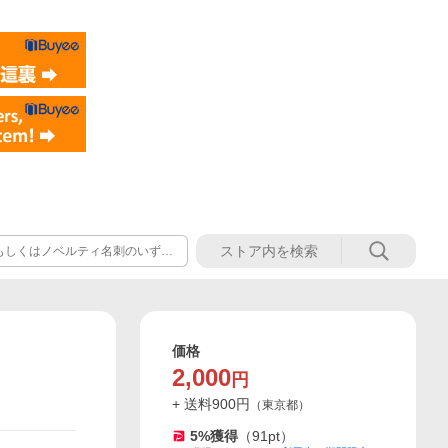
ドもしくはノベルティ名刺のいずれ
。
価格
2,000
円
+ 送料
900
円
（
東京都
）
5
%獲得
（
91
pt）