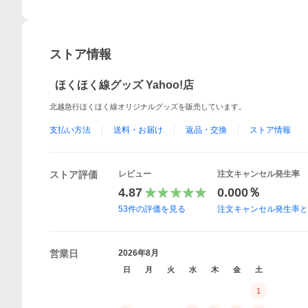
ストア情報
ほくほく線グッズ Yahoo!店
北越急行ほくほく線オリジナルグッズを販売しています。
支払い方法
送料・お届け
返品・交換
ストア情報
ストア評価
レビュー
注文キャンセル発生率
4.87
0.000％
53
件の評価を見る
注文キャンセル発生率
営業日
2026年8月
日
月
火
水
木
金
土
1