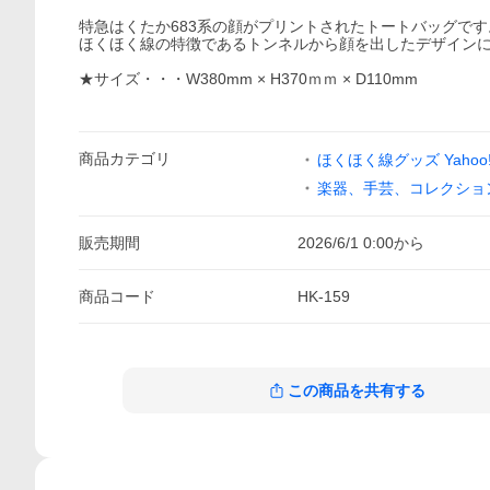
特急はくたか683系の顔がプリントされたトートバッグです
ほくほく線の特徴であるトンネルから顔を出したデザイン
★サイズ・・・W380mm × H370ｍｍ × D110mm
商品
カテゴリ
ほくほく線グッズ Yahoo
楽器、手芸、コレクショ
販売期間
2026/6/1 0:00
から
商品
コード
HK-159
この商品を共有する