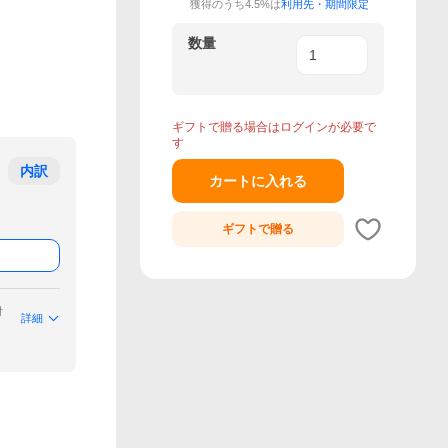
獲得のうち4.5%は
利用先・期間限定
数量
ギフトで贈る場合はログインが必要で
す
内訳
カートに入れる
ギフトで
贈る
付
詳細