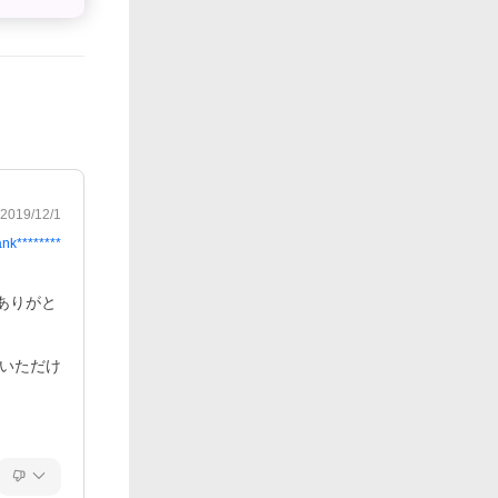
2019/12/1
ank********
ありがと
絡いただけ