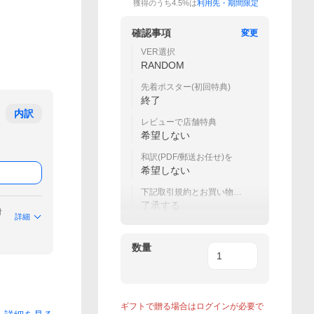
獲得のうち4.5%は
利用先・期間限定
確認事項
変更
VER選択
RANDOM
先着ポスター(初回特典)
終了
内訳
レビューで店舗特典
希望しない
和訳(PDF/郵送お任せ)を
希望しない
下記取引規約とお買い物ガ
イド規定を
了承する
付
詳細
数量
ギフトで贈る場合はログインが必要で