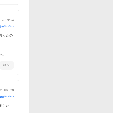
2019/3/4
iiw********
思ったの
た。
2018/8/20
aru********
ました！