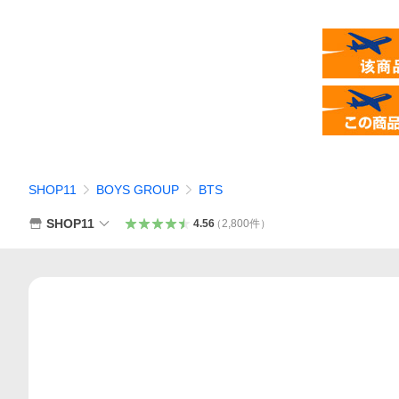
SHOP11
BOYS GROUP
BTS
SHOP11
4.56
（
2,800
件
）