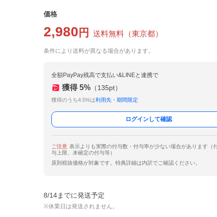
価格
2,980
円
送料無料
（
東京都
）
条件により送料が異なる場合があります。
全額PayPay残高で支払い&LINEと連携で
獲得
5
%
（
135
pt）
獲得のうち4.5%は
利用先・期間限定
ログインして確認
ご注意
表示よりも実際の付与数・付与率が少ない場合があります（
与上限、未確定の付与等）
原則税抜価格が対象です。特典詳細は内訳でご確認ください。
8/14までに発送予定
※休業日は発送されません。