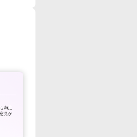
も満足
意見が