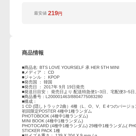
219
最安値
円
商品情報
■商品名: BTS LOVE YOURSELF 承 HER 5TH MINI
■メディア ： CD
■ジャンル ： KPOP
■発売国 ： 韓国
■発売日 ： 2017年 9月 19日発売
■発送日目安： 発売日より 配送特急便1−3日、宅配便3−5日
■商品番号：L200001463/8804775083280
■構成：
1 CD (隠しトラック2曲）4種（L、O、V、E 4つのバージ
初回限定POSTER 4種中1種ランダム
PHOTOBOOK (4種中1種ランダム)
MINI BOOK (4種中1種ランダム)
PHOTOCARD (4種中1種ランダム) 29種中1種ランダム( PHOT
STICKER PACK 1種
■サイズ＆重さ： 139 X 204 X 9 mm / g