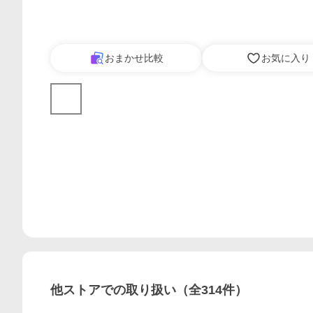
おまかせ比較
お気に入り
他ストアでの取り扱い（全
314
件）