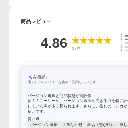
商品
レビュー
5
4.86
4
3
2
37
件
1
AI要約
他ストアのレビューを含めて要約しています
バージョン選択と商品状態が高評価
多くのユーザーが、バージョン選択ができる点を特に評
している声が多く見られます。さらに、推しのトレカが
多いです。
良い点
バージョン選択
丁寧な梱包
商品状態が良い
推し