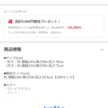
おトクなお知らせ
合計5,000円相当プレゼント！
34,280
29,280
PayPayカード入会特典を使うと
円
円
うち2,000円相当は利用先・期間限定。他条件あり
商品情報
■サイズ(cm)
・外寸：約 横幅143x奥行66×高さ78cm
・内寸：約 横幅133x奥行56×高さ72cm
■梱包サイズ(cm)
約 横幅148×奥行69×高さ18.6cm【240サイズ】
■カラー
・ウッドブラウン
・グレー
■容量
約 570L
もっと見る