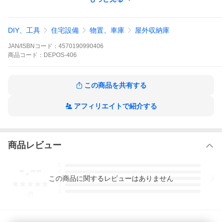
■重量
約 21kg
DIY、工具
住宅設備
物置、車庫
屋外収納庫
■耐荷重
・フタの耐荷重：約 300kg
JAN/ISBNコード：
4570190990406
・収納部耐荷重：約 75kg
商品
コード：
DEPOS-406
■材質
ポリプロピレン・スチール・アルミニウム
この商品を共有する
■形式
組立式
アフィリエイトで紹介する
■備考
・組立必要/説明書図解（英語表記）
・施錠可能なカギ取付穴あり
（南京錠はお客様でご用意ください）
・輸入商品特有の製造上のキズや塗装剥がれ等、またパッケージ
商品レビュー
へのダメージが見受けられる場合がございます。予めご了承くだ
さい。
-.--
5
4
■注意
この
商品
に関するレビューはありません
3
※収納庫・物置に関しましては、完全防水仕様ではございませ
2
ん。隙間から雨水が入る場合もございます。あらかじめご了承く
1
-
件
ださい。
■納期