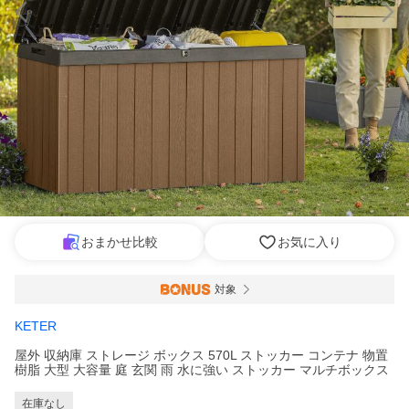
おまかせ比較
お気に入り
対象
KETER
屋外 収納庫 ストレージ ボックス 570L ストッカー コンテナ 物置
樹脂 大型 大容量 庭 玄関 雨 水に強い ストッカー マルチボックス
在庫なし