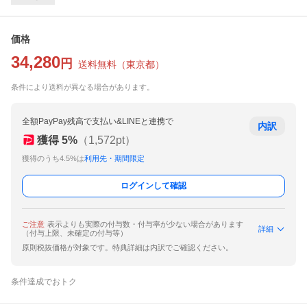
価格
34,280
円
送料無料
（
東京都
）
条件により送料が異なる場合があります。
全額PayPay残高で支払い&LINEと連携で
内訳
獲得
5
%
（
1,572
pt）
獲得のうち4.5%は
利用先・期間限定
ログインして確認
ご注意
表示よりも実際の付与数・付与率が少ない場合があります
詳細
（付与上限、未確定の付与等）
原則税抜価格が対象です。特典詳細は内訳でご確認ください。
条件達成でおトク