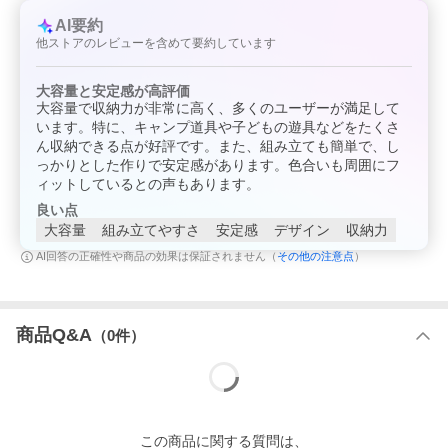
当店の在庫は、店舗と共有しており日々流動的に動いておりま
す。ご注文のタイミングにより在庫欠品中の場合がございます。
AI要約
在庫欠品時は次回入荷予定日を確認の上、ご連絡させていただき
他ストアのレビューを含めて要約しています
ます。その上でお待ちいただく、もしくはキャンセルのどちらか
をご選択下さいませ。
大容量と安定感が高評価
大容量で収納力が非常に高く、多くのユーザーが満足して
います。特に、キャンプ道具や子どもの遊具などをたくさ
ん収納できる点が好評です。また、組み立ても簡単で、し
っかりとした作りで安定感があります。色合いも周囲にフ
ィットしているとの声もあります。
良い点
大容量
組み立てやすさ
安定感
デザイン
収納力
その他の注意点
AI回答の正確性や商品の効果は保証されません（
）
商品Q&A
（
0
件）
この
商品
に関する質問は、