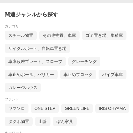
関連ジャンルから探す
カテゴリ
スチール物置
その他物置、車庫
ゴミ置き場、集積庫
サイクルポート、自転車置き場
車庫段差プレート、スロープ
グレーチング
車止めポール、バリカー
車止めブロック
パイプ車庫
ガレージハウス
ブランド
ヤマソロ
ONE STEP
GREEN LIFE
IRIS OHYAMA
タクボ物置
山善
ぼん家具