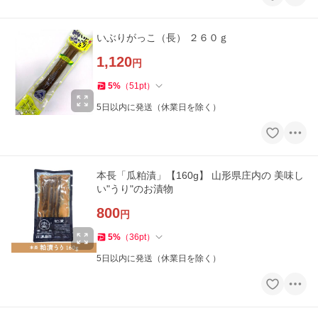
いぶりがっこ（長） ２６０ｇ
1,120
円
5
%
（
51
pt
）
5日以内に発送（休業日を除く）
本長「瓜粕漬」【160g】 山形県庄内の 美味し
い"うり"のお漬物
800
円
5
%
（
36
pt
）
5日以内に発送（休業日を除く）