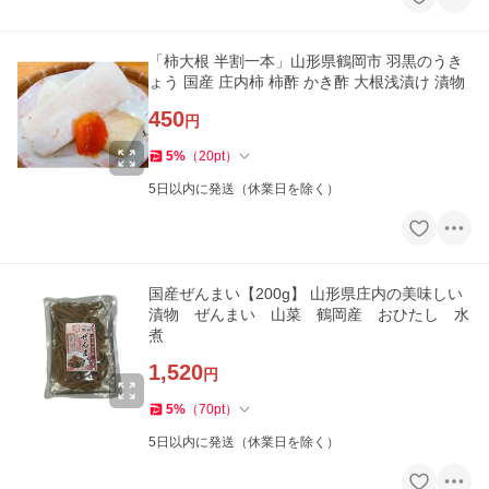
「柿大根 半割一本」山形県鶴岡市 羽黒のうき
ょう 国産 庄内柿 柿酢 かき酢 大根浅漬け 漬物
450
円
5
%
（
20
pt
）
5日以内に発送（休業日を除く）
国産ぜんまい【200g】 山形県庄内の美味しい
漬物 ぜんまい 山菜 鶴岡産 おひたし 水
煮
1,520
円
5
%
（
70
pt
）
5日以内に発送（休業日を除く）