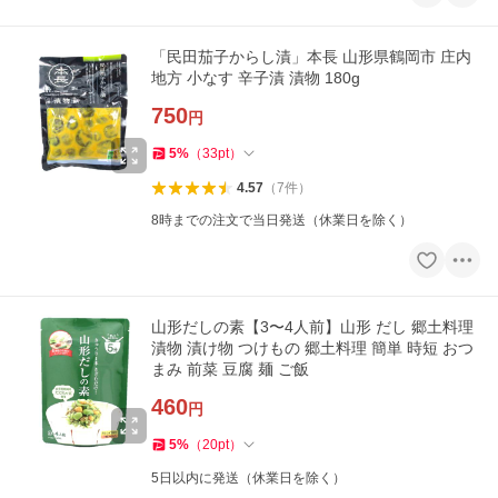
「民田茄子からし漬」本長 山形県鶴岡市 庄内
地方 小なす 辛子漬 漬物 180g
750
円
5
%
（
33
pt
）
4.57
（
7
件
）
8時までの注文で当日発送（休業日を除く）
山形だしの素【3〜4人前】山形 だし 郷土料理
漬物 漬け物 つけもの 郷土料理 簡単 時短 おつ
まみ 前菜 豆腐 麺 ご飯
460
円
5
%
（
20
pt
）
5日以内に発送（休業日を除く）