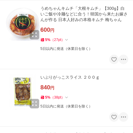
うめちゃんキムチ「大根キムチ」【300g】白
いご飯や冷麺などに合う！韓国から来たお嫁さ
んが作る 日本人好みの本格キムチ 梅ちゃん
600
円
5
%
（
27
pt
）
5日以内に発送（休業日を除く）
いぶりがっこスライス ２００ｇ
840
円
5
%
（
38
pt
）
5日以内に発送（休業日を除く）