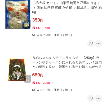
「柿大根 カット」山形県鶴岡市 羽黒のうきょ
う 国産 庄内柿 柿酢 かき酢 大根浅漬け 漬物 25
0g
350
円
5
%
（
15
pt
）
5日以内に発送（休業日を除く）
うめちゃんキムチ「ニラキムチ」【250g】ラ
ーメンやチャーハンに入れると美味しい！焼肉
との相性も良い！韓国から来たお嫁さんが作る
650
円
5
%
（
30
pt
）
5日以内に発送（休業日を除く）