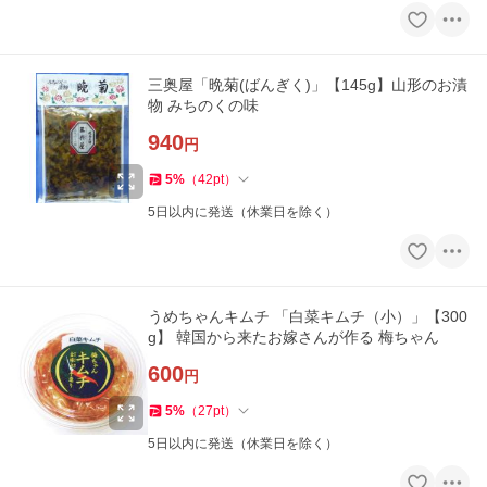
三奥屋「晩菊(ばんぎく)」【145g】山形のお漬
物 みちのくの味
940
円
5
%
（
42
pt
）
5日以内に発送（休業日を除く）
うめちゃんキムチ 「白菜キムチ（小）」【300
g】 韓国から来たお嫁さんが作る 梅ちゃん
600
円
5
%
（
27
pt
）
5日以内に発送（休業日を除く）