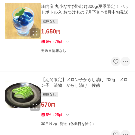
庄内産 丸小なす(浅漬け)300g/夏季限定！ ペッ
トボトル入 おつけもの 7月下旬〜8月中旬発送
在庫なし
1,650
円
5
%
（
76
pt
）
発送日情報なし
【期間限定】メロン子からし漬け 200g メロ
ン子 漬物 からし漬け 佐徳
在庫なし
570
円
5
%
（
25
pt
）
30日以内に発送（休業日を除く）