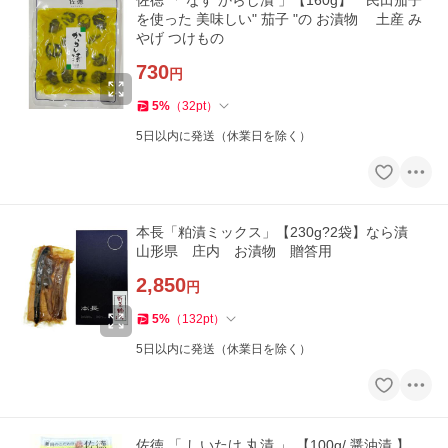
佐徳 「 なす からし漬 」【160g】 民田茄子
を使った 美味しい" 茄子 "の お漬物 土産 み
やげ つけもの
730
円
5
%
（
32
pt
）
5日以内に発送（休業日を除く）
本長「粕漬ミックス」【230g?2袋】なら漬
山形県 庄内 お漬物 贈答用
2,850
円
5
%
（
132
pt
）
5日以内に発送（休業日を除く）
佐徳 「 しいたけ 丸漬 」 【100g/ 醤油漬 】