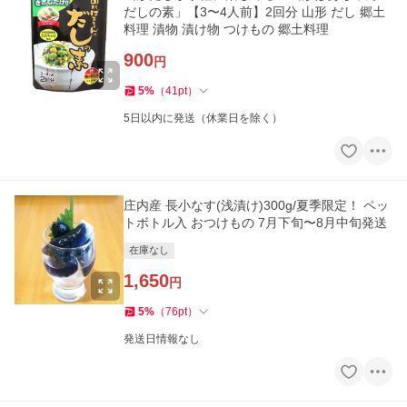
だしの素」【3〜4人前】2回分 山形 だし 郷土
料理 漬物 漬け物 つけもの 郷土料理
900
円
5
%
（
41
pt
）
5日以内に発送（休業日を除く）
庄内産 長小なす(浅漬け)300g/夏季限定！ ペッ
トボトル入 おつけもの 7月下旬〜8月中旬発送
在庫なし
1,650
円
5
%
（
76
pt
）
発送日情報なし