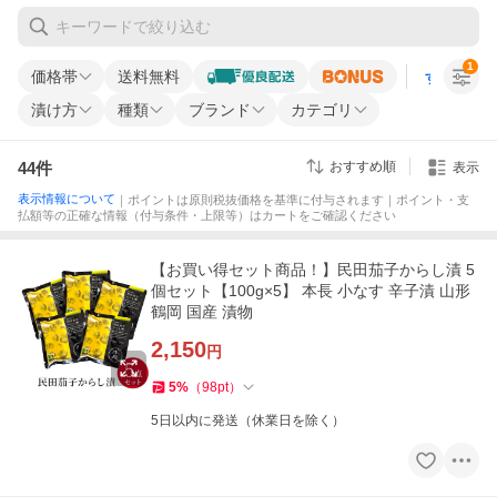
1
価格帯
送料無料
すべての条
漬け方
種類
ブランド
カテゴリ
44
件
おすすめ順
表示
表示情報について
｜ポイントは原則税抜価格を基準に付与されます｜ポイント・支
払額等の正確な情報（付与条件・上限等）はカートをご確認ください
【お買い得セット商品！】民田茄子からし漬 5
個セット【100g×5】 本長 小なす 辛子漬 山形
鶴岡 国産 漬物
2,150
円
5
%
（
98
pt
）
5日以内に発送（休業日を除く）