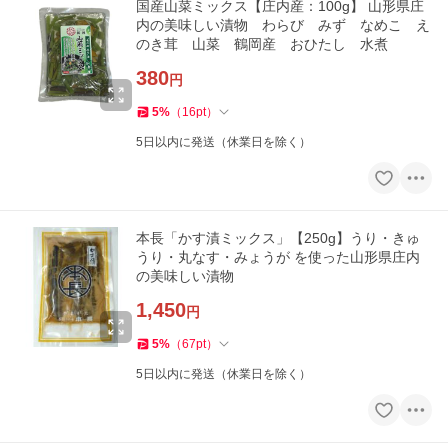
国産山菜ミックス【庄内産：100g】 山形県庄
内の美味しい漬物 わらび みず なめこ え
のき茸 山菜 鶴岡産 おひたし 水煮
380
円
5
%
（
16
pt
）
5日以内に発送（休業日を除く）
本長「かす漬ミックス」【250g】うり・きゅ
うり・丸なす・みょうが を使った山形県庄内
の美味しい漬物
1,450
円
5
%
（
67
pt
）
5日以内に発送（休業日を除く）