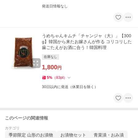
発送日情報なし
うめちゃんキムチ「チャンジャ（大）」【300
g】韓国から来たお嫁さんが作る コリコリした
歯ごたえがお酒に合う！韓国料理
在庫なし
1,800
円
5
%
（
83
pt
）
30日以内に発送（休業日を除く）
このページの関連情報
カテゴリ
季節限定 山形のお漬物
お漬物セット
青菜漬・おみ漬