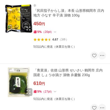
辛
「民田茄子からし漬」本長 山形県鶴岡市 庄内
地方 小なす 辛子漬 漬物 100g
450
円
5
%
（
20
pt
）
4.67
（
3
件
）
5日以内に発送（休業日を除く）
「青菜漬」佐徳 山形県 せいさい 鶴岡市 庄内
国産 しょうゆ漬け 漬物 弁慶飯 230g
610
円
5
%
（
27
pt
）
5日以内に発送（休業日を除く）