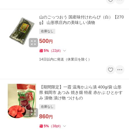
山のごっつおう 国産味付けわらび（白）【270
g】 山形県庄内の美味しい漬物
在庫なし
500
円
5
%
（
22
pt
）
14日以内に発送（休業日を除く）
【期間限定】一霞 温海かぶら漬 400g/袋 山形
県 鶴岡市 あつみ 焼き畑 特産 赤かぶ ひとかす
み 漬物 漬け物 つけもの
在庫なし
860
円
5
%
（
38
pt
）