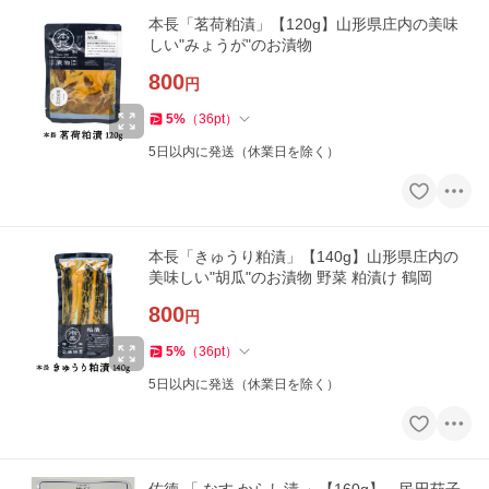
本長「茗荷粕漬」【120g】山形県庄内の美味
しい"みょうが"のお漬物
800
円
5
%
（
36
pt
）
5日以内に発送（休業日を除く）
本長「きゅうり粕漬」【140g】山形県庄内の
美味しい"胡瓜"のお漬物 野菜 粕漬け 鶴岡
800
円
5
%
（
36
pt
）
5日以内に発送（休業日を除く）