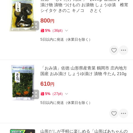
漬け物 漬物 つけもの お漬物 しょうゆ漬 椎茸
シイタケ きのこ キノコ さとく
800
円
5
%
（
36
pt
）
5日以内に発送（休業日を除く）
「おみ漬」佐徳 山形県産青菜 鶴岡市 庄内地方
国産 おみ漬け しょうゆ漬け 漬物 牛たん 210g
610
円
5
%
（
27
pt
）
5日以内に発送（休業日を除く）
山形だしが手軽に楽しめる「山形ばあちゃんの