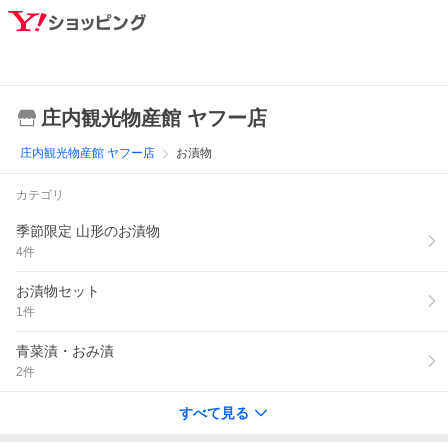
庄内観光物産館 ヤフー店
庄内観光物産館 ヤフー店
お漬物
カテゴリ
季節限定 山形のお漬物
4
件
お漬物セット
1
件
青菜漬・おみ漬
2
件
すべて見る